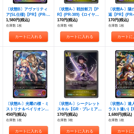
〔状態B〕アヴァリティ
〔状態A-〕戦技斬刀【P
〔状態A-〕陽
ア(SL仕様)【PR】{PR-49
R】{PR-389}《ロイヤ
逅【PR】{PR-
0}《ロイヤル》
1,580円
(税込)
ル》
170円
(税込)
ヤル》
170円
(税込)
在庫数 1枚
在庫数 4枚
在庫数 1枚
〔状態A-〕光耀の標・ミ
〔状態A-〕シークレット
〔状態A-〕達
ストリナ＆ベイリオン
スキル【GR・プレミア
ラスト違い)【P
【SL】{BP17-SL06}《ロ
450円
(税込)
ム】{BP17-P05}《ロイヤ
170円
(税込)
50}《ロイヤ
1,680円
(税込)
イヤル》
ル》
在庫数 1枚
在庫数 3枚
在庫数 1枚