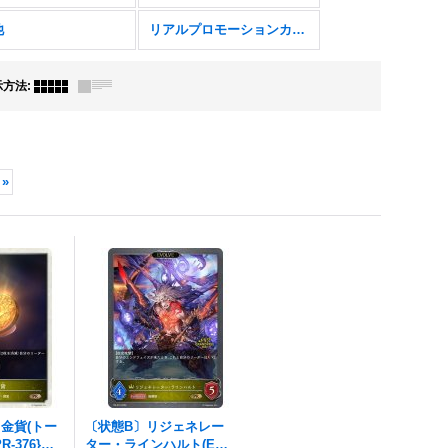
他
リアルプロモーションカード
示方法
:
»
金貨(トー
〔状態B〕リジェネレー
-376}
ター・ラインハルト(EVO