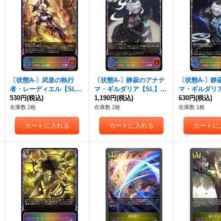
〔状態A-〕武皇の執行
〔状態A-〕静寂のアナテ
〔状態A-〕静
者・レーディエル【SL】
マ・ギルダリア【SL】{B
マ・ギルダリア(
{BP19-SL07}《ロイヤ
530円
(税込)
P19-SL08}《ロイヤル》
1,190円
(税込)
E)【SL】{BP1
630円
(税込)
ル》
《ロイヤル》
在庫数 2枚
在庫数 2枚
在庫数 1枚