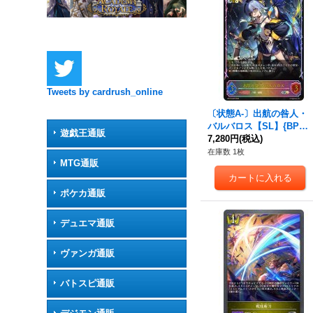
Tweets by cardrush_online
〔状態A-〕出航の咎人・
バルバロス【SL】{BP19-
遊戯王通販
SL05}《ロイヤル》
7,280円
(税込)
在庫数 1枚
MTG通販
ポケカ通販
デュエマ通販
ヴァンガ通販
バトスピ通販