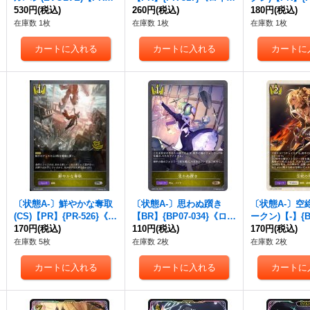
{PR-531}《ロイヤル》
530円
(税込)
ル》
260円
(税込)
《ロイヤル》
180円
(税込)
在庫数 1枚
在庫数 1枚
在庫数 1枚
〔状態A-〕鮮やかな奪取
〔状態A-〕思わぬ躓き
〔状態A-〕空
(CS)【PR】{PR-526}《ロ
【BR】{BP07-034}《ロイ
ークン)【-】{B
イヤル》
170円
(税込)
ヤル》
110円
(税込)
0}《ロイヤル
170円
(税込)
在庫数 5枚
在庫数 2枚
在庫数 2枚