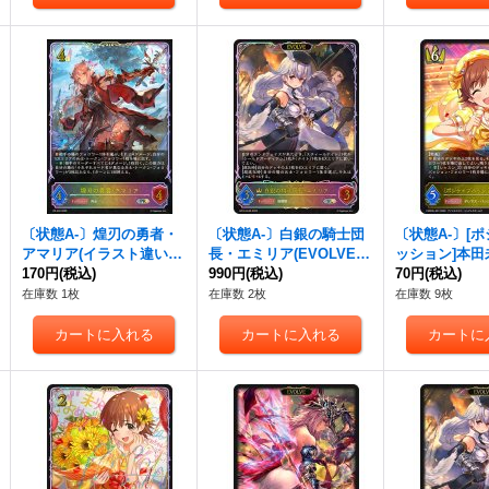
〔状態A-〕煌刃の勇者・
〔状態A-〕白銀の騎士団
〔状態A-〕[
アマリア(イラスト違い)
長・エミリア(EVOLVE)
ッション]本田
【PR】{PR-432}《ロイヤ
170円
(税込)
【SL】{BP16-SL06}《ロ
990円
(税込)
G】{CSD02c-
70円
(税込)
ル》
イヤル》
ヤル》
在庫数 1枚
在庫数 2枚
在庫数 9枚