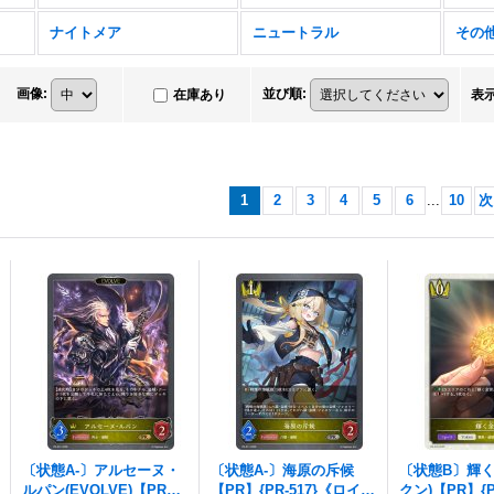
ナイトメア
ニュートラル
その
画像
:
並び順
:
在庫あり
表
1
2
3
4
5
6
...
10
次
〔状態A-〕アルセーヌ・
〔状態A-〕海原の斥候
〔状態B〕輝く
ルパン(EVOLVE)【PR】
【PR】{PR-517}《ロイヤ
クン)【PR】{PR