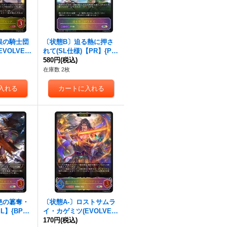
銀の騎士団
〔状態B〕迫る熱に押さ
VOLVE)
れて(SL仕様)【PR】{PR-
-020}《ロイ
365}《ロイヤル》
580円
(税込)
在庫数 2枚
絶の簒奪・
〔状態A-〕ロストサムラ
】{BP15-
イ・カゲミツ(EVOLVE)
ヤル》
【SL】{BP15-SL08}《ロ
170円
(税込)