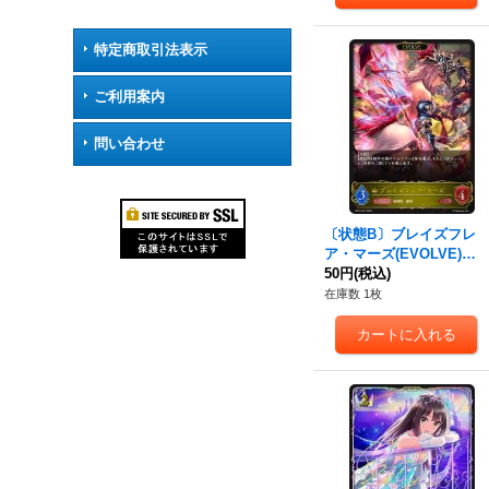
特定商取引法表示
ご利用案内
問い合わせ
〔状態B〕ブレイズフレ
ア・マーズ(EVOLVE)【L
G】{BP14-021}《ロイヤ
50円
(税込)
ル》
在庫数 1枚