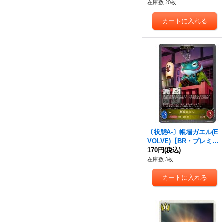
在庫数 20枚
〔状態A-〕帳場ガエル(E
VOLVE)【BR・プレミア
ム】{BP14-P08}《ロイヤ
170円
(税込)
ル》
在庫数 3枚