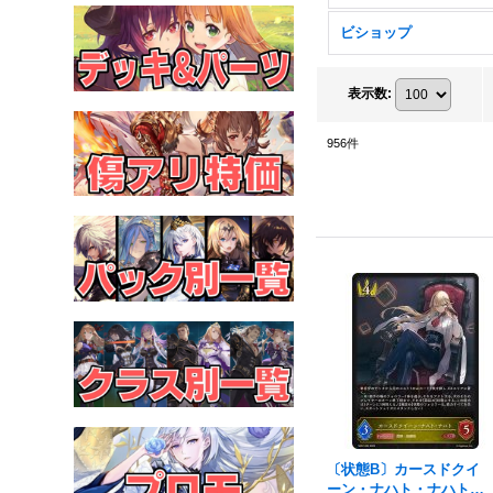
ビショップ
表示数
:
956
件
〔状態B〕カースドクイ
ーン・ナハト・ナハト