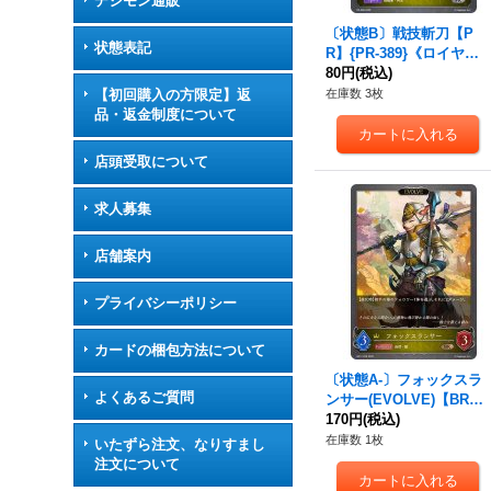
デジモン通販
〔状態B〕戦技斬刀【P
状態表記
R】{PR-389}《ロイヤ
ル》
80円
(税込)
在庫数 3枚
【初回購入の方限定】返
品・返金制度について
店頭受取について
求人募集
店舗案内
プライバシーポリシー
カードの梱包方法について
〔状態A-〕フォックスラ
よくあるご質問
ンサー(EVOLVE)【BR・
プレミアム】{BP17-P08}
170円
(税込)
《ロイヤル》
在庫数 1枚
いたずら注文、なりすまし
注文について