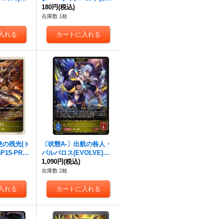
LVE/GP)【PR】{PR-315}
180円
(税込)
《ロイヤル》
在庫数 1枚
絶の残光(ト
〔状態A-〕出航の咎人・
P15-PR2
バルバロス(EVOLVE)【L
》
G】{BP19-020}《ロイヤ
1,090円
(税込)
ル》
在庫数 2枚