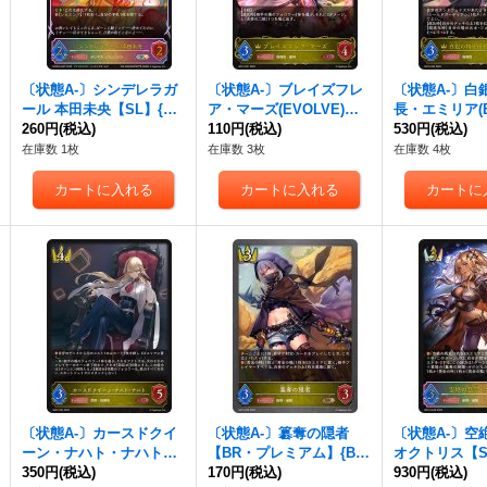
〔状態A-〕シンデレラガ
〔状態A-〕ブレイズフレ
〔状態A-〕白
ール 本田未央【SL】{EC
ア・マーズ(EVOLVE)【L
長・エミリア(E
P02-SL07}《ロイヤル》
260円
(税込)
G】{BP14-021}《ロイヤ
110円
(税込)
【LG】{BP16
530円
(税込)
ル》
ヤル》
在庫数 1枚
在庫数 3枚
在庫数 4枚
〔状態A-〕カースドクイ
〔状態A-〕簒奪の隠者
〔状態A-〕空
ーン・ナハト・ナハト
【BR・プレミアム】{BP
オクトリス【SL
【LG】{SD07-004}《ロイ
350円
(税込)
15-P08}《ロイヤル》
170円
(税込)
SL06}《ロイ
930円
(税込)