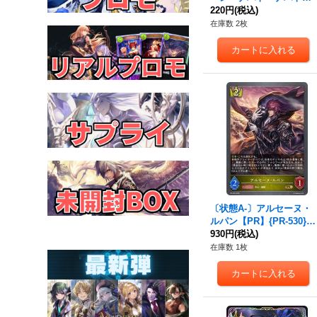
【LG】{SD07-004}《ロイ
220円
(税込)
ヤル》
在庫数 2枚
〔状態A-〕アルセーヌ・
ルパン【PR】{PR-530}
《ロイヤル》
930円
(税込)
在庫数 1枚