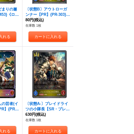
だまりの邂
〔状態B〕アウトローガ
453}《ロイ
ンナー【PR】{PR-303}
《ロイヤル》
80円
(税込)
在庫数 1枚
人の芸者(イ
〔状態A-〕ブレイドライ
R】{PR-4
ツの小隊長【SR・プレミ
ル》
アム】{BP17-P06}《ロイ
630円
(税込)
ヤル》
在庫数 1枚