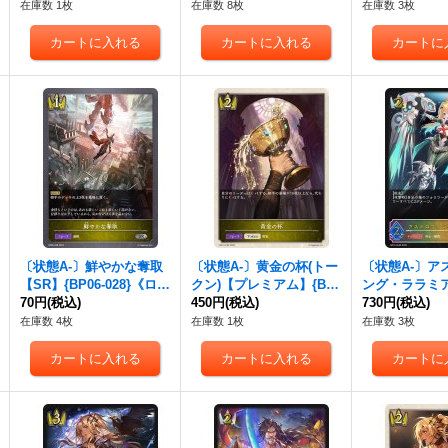
ヤル》
在庫数 1枚
在庫数 8枚
在庫数 3枚
〔状態A-〕鮮やかな奪取
〔状態A-〕黄金の杯(トー
〔状態A-〕ア
【SR】{BP06-028}《ロイ
クン)【プレミアム】{BP
ング・ララミア
ヤル》
70円
(税込)
15-P30}《ロイヤル》
450円
(税込)
P15-SL09}
730円
(税込)
在庫数 4枚
在庫数 1枚
在庫数 3枚