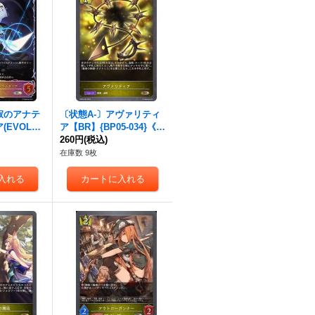
寂のアナテ
〔状態A-〕アヴァリティ
EVOLV
ア【BR】{BP05-034}《ロ
9-SL09}
イヤル》
260円
(税込)
在庫数 9枚