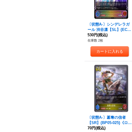
〔状態A-〕シンデレラガ
ール 渋谷凛【SL】{ECP
02-SL06}《ロイヤル》
530円
(税込)
在庫数 2枚
〔状態A-〕簒奪の信者
【SR】{BP05-025}《ロイ
ヤル》
70円
(税込)