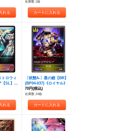
イヤル》
在庫数 1枚
ストロウィ
〔状態A-〕星の鎧【BR】
【SL】{B
{BP04-037}《ロイヤル》
《ロイヤル》
70円
(税込)
在庫数 24枚