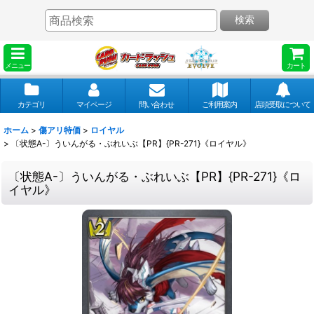
検索
メニュー
カート
カテゴリ
マイページ
問い合わせ
ご利用案内
店頭受取について
ホーム
>
傷アリ特価
>
ロイヤル
>
〔状態A-〕ういんがる・ぶれいぶ【PR】{PR-271}《ロイヤル》
〔状態A-〕ういんがる・ぶれいぶ【PR】{PR-271}《ロ
イヤル》