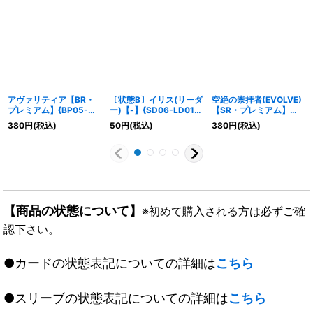
アヴァリティア【BR・
〔状態B〕イリス(リーダ
空絶の崇拝者(EVOLVE)
プレミアム】{BP05-
ー)【-】{SD06-LD01}
【SR・プレミアム】
P14}《ロイヤル》
《ビショップ》
{BP15-P07}《ロイヤ
380
円
(税込)
50
円
(税込)
380
円
(税込)
ル》
【商品の状態について】
※初めて購入される方は必ずご確
認下さい。
●カードの状態表記についての詳細は
こちら
●スリーブの状態表記についての詳細は
こちら