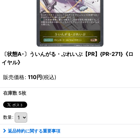
〔状態A-〕ういんがる・ぶれいぶ【PR】{PR-271}《ロ
イヤル》
販売価格
:
110
円
(税込)
在庫数 5枚
数量
:
返品特約に関する重要事項