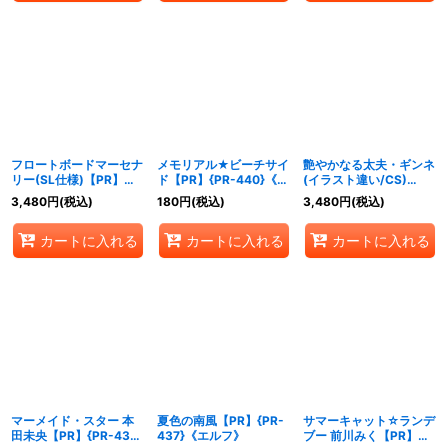
フロートボードマーセナ
メモリアル★ビーチサイ
艶やかなる太夫・ギンネ
リー(SL仕様)【PR】
ド【PR】{PR-440}《ウ
(イラスト違い/CS)
{PR-447}《ニュートラ
ィッチ》
【PR】{PR-449}《ロイ
3,480
円
(税込)
180
円
(税込)
3,480
円
(税込)
ル》
ヤル》
カートに入れる
カートに入れる
カートに入れる
マーメイド・スター 本
夏色の南風【PR】{PR-
サマーキャット☆ランデ
田未央【PR】{PR-439}
437}《エルフ》
ブー 前川みく【PR】