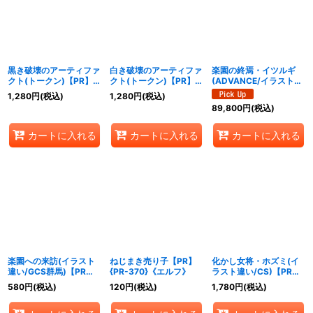
黒き破壊のアーティファ
白き破壊のアーティファ
楽園の終焉・イツルギ
クト(トークン)【PR】
クト(トークン)【PR】
(ADVANCE/イラスト違
{PR-402}《ウィッチ》
{PR-401}《ウィッチ》
い/GCS群馬)【PR】
1,280
円
(税込)
1,280
円
(税込)
{PR-386}《ナイトメ
89,800
円
(税込)
ア》
カートに入れる
カートに入れる
カートに入れる
楽園への来訪(イラスト
ねじまき売り子【PR】
化かし女将・ホズミ(イ
違い/GCS群馬)【PR】
{PR-370}《エルフ》
ラスト違い/CS)【PR】
{PR-385}《ニュートラ
{PR-381}《エルフ》
580
円
(税込)
120
円
(税込)
1,780
円
(税込)
ル》