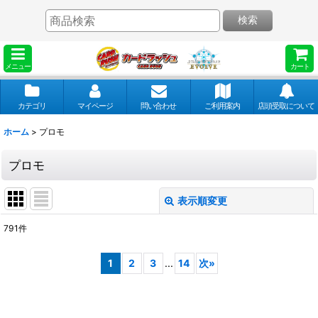
検索
メニュー
カート
カテゴリ
マイページ
問い合わせ
ご利用案内
店頭受取について
ホーム
>
プロモ
プロモ
表示順変更
閉じる
791
件
表示数
:
1
2
3
...
14
次
»
並び順
: