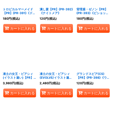
トロピカルマーメイド
潰し宴【PR】{PR-392}
背理盾・ゼノン【PR】
【PR】{PR-391}《ドラ
《ナイトメア》
{PR-393}《ビショッ
ゴン》
プ》
180
円
(税込)
120
円
(税込)
180
円
(税込)
カートに入れる
カートに入れる
カートに入れる
凍土の女王・ピアシィ
凍土の女王・ピアシィ
グランドスピア(CS)
(イラスト違い)【PR】
(EVOLVE/イラスト違い)
【PR】{PR-398}《ウィ
{PR-394}《エルフ》
【PR】{PR-395}《エル
ッチ》
3,980
円
(税込)
2,480
円
(税込)
120
円
(税込)
フ》
カートに入れる
カートに入れる
カートに入れる