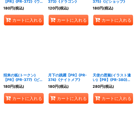
【PR】{PR-372}《ウィ
373}《ドラゴン》
375}《ビショップ》
ッチ》
180
円
(税込)
120
円
(税込)
180
円
(税込)
カートに入れる
カートに入れる
カートに入れる
招来の狐(トークン)
月下の跳躍【PR】{PR-
天使の恩寵(イラスト違
【PR】{PR-377}《ビシ
374}《ナイトメア》
い)【PR】{PR-380}
ョップ》
《ニュートラル》
180
円
(税込)
180
円
(税込)
280
円
(税込)
カートに入れる
カートに入れる
カートに入れる