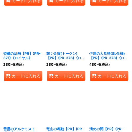
カートに入れる
カートに入れる
カートに入れる
盗賊の乱飛【PR】{PR-
輝く金貨(トークン)
伊達の大見得(SL仕様)
371}《ロイヤル》
【PR】{PR-376}《ロイ
【PR】{PR-378}《ロイ
ヤル》
ヤル》
280
円
(税込)
280
円
(税込)
480
円
(税込)
カートに入れる
カートに入れる
カートに入れる
雷雲のアルケミスト
竜山の鳴動【PR】{PR-
清めの間【PR】{PR-