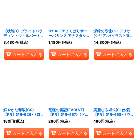
絞り込む
〔状態B〕ブライトパラ
☆SALE☆よくばりサニ
深緑の弓使い・アリサ
ディン・ウィルバート
ーバカンス アナスタシ
(シリアル/イラスト違
(未開封)【SP】
ア【PR】{PR-435}《エ
い)【PR】{PR-544}
8,480
円
(税込)
1,180
円
(税込)
44,800
円
(税込)
{SCS01-008}《ビショ
ルフ》
《エルフ》
ップ》
カートに入れる
カートに入れる
カートに入れる
鮮やかな奪取(CS)
竜瞳の書記(EVOLVE)
美麗なる術式(SL仕様)
【PR】{PR-526}《ロイ
【PR】{PR-467}《ドラ
【PR】{PR-468}《ウィ
ヤル》
ゴン》
ッチ》
180
円
(税込)
280
円
(税込)
480
円
(税込)
カートに入れる
カートに入れる
カートに入れる