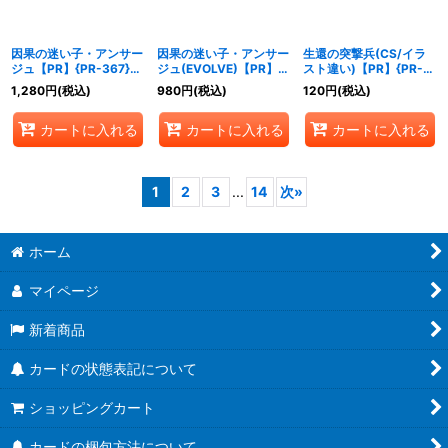
因果の迷い子・アンサー
因果の迷い子・アンサー
生還の突撃兵(CS/イラ
ジュ【PR】{PR-367}
ジュ(EVOLVE)【PR】
スト違い)【PR】{PR-
《ナイトメア》
{PR-368}《ナイトメ
366}《ロイヤル》
1,280
円
(税込)
980
円
(税込)
120
円
(税込)
ア》
カートに入れる
カートに入れる
カートに入れる
1
2
3
...
14
次
»
ホーム
マイページ
新着商品
カードの状態表記について
ショッピングカート
カードの梱包方法について