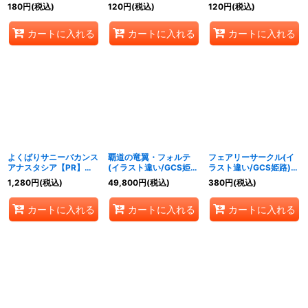
《ロイヤル》
{PR-436}《エルフ》
180
円
(税込)
120
円
(税込)
120
円
(税込)
カートに入れる
カートに入れる
カートに入れる
よくばりサニーバカンス
覇道の竜翼・フォルテ
フェアリーサークル(イ
アナスタシア【PR】
(イラスト違い/GCS姫
ラスト違い/GCS姫路)
{PR-435}《エルフ》
路)【PR】{PR-444}
【PR】{PR-443}《エル
1,280
円
(税込)
49,800
円
(税込)
380
円
(税込)
《ドラゴン》
フ》
カートに入れる
カートに入れる
カートに入れる