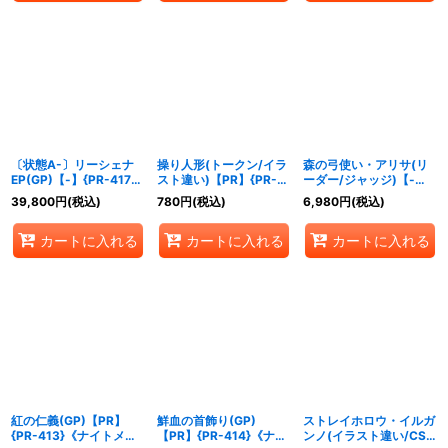
〔状態A-〕リーシェナ
操り人形(トークン/イラ
森の弓使い・アリサ(リ
EP(GP)【-】{PR-417}
スト違い)【PR】{PR-
ーダー/ジャッジ)【-】
《-》
400}《ニュートラル》
{PR-405}《エルフ》
39,800
円
(税込)
780
円
(税込)
6,980
円
(税込)
カートに入れる
カートに入れる
カートに入れる
紅の仁義(GP)【PR】
鮮血の首飾り(GP)
ストレイホロウ・イルガ
{PR-413}《ナイトメ
【PR】{PR-414}《ナイ
ンノ(イラスト違い/CS)