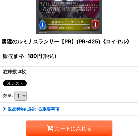
勇猛のルミナスランサー【PR】{PR-425}《ロイヤル》
販売価格
:
180
円
(税込)
在庫数 4枚
数量
:
返品特約に関する重要事項
カートに入れる