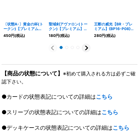
〔状態A-〕黄金の杯(ト
聖域剣アヴァロン(トー
王断の威光【BR・プレ
ークン)【プレミアム】
クン)【プレミアム】
ミアム】{BP16-P08}
{BP15-P30}《ロイヤ
{CP04-PR29}《ロイヤ
《ロイヤル》
450
円
(税込)
180
円
(税込)
280
円
(税込)
ル》
ル》
【商品の状態について】
※初めて購入される方は必ずご確
認下さい。
●カードの状態表記についての詳細は
こちら
●スリーブの状態表記についての詳細は
こちら
●デッキケースの状態表記についての詳細は
こちら