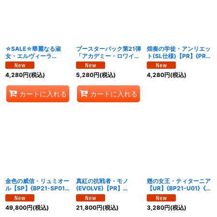
絞り込む
☆SALE☆華麗なる淑
ブースターパック第21弾
煌奏の学徒・アンリエッ
女・エルヴィーラ
「アカデミー・ロワイヤ
ト(SL仕様)【PR】{PR-
【UR】{BP21-U06}
ル」【未開封BOX】{-}
565}《ニュートラル》
《ビショップ》
《-》
4,280
円
(税込)
5,280
円
(税込)
4,280
円
(税込)
カートに入れる
カートに入れる
金色の威信・リュミオー
真紅の抗戦者・モノ
翅の女王・ティターニア
ル【SP】{BP21-SP01}
(EVOLVE)【PR】
【UR】{BP21-U01}《エ
《ドラゴン》
{BP21-PR01}《ナイト
ルフ》
メア》
49,800
円
(税込)
21,800
円
(税込)
3,280
円
(税込)