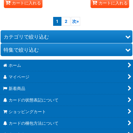
カートに入れる
カートに入れる
1
2
次
»
カテゴリで絞り込む
特集で絞り込む
セット販売
ホーム
オリパ
ブースターパック第21弾「Academy Royale/アカデミー・ロワ
イヤル」
マイページ
未開封BOX
ブースターパック第20弾「絶傑を継ぐ者」
新着商品
傷アリ特価
ブースターパック第19弾「天魔八虐」
カードの状態表記について
コラボパック「プリンセスコネクト！Re:Dive」
ショッピングカート
プレミアムカードセット「プリンセスコネクト！Re:Dive」
カードの梱包方法について