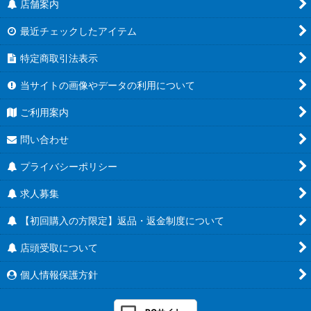
店舗案内
ブースターパック第18弾「新約都市・透京」
最近チェックしたアイテム
EXビギナーデッキ
特定商取引法表示
ブースターパック第17弾「ConvergentDestinies/コンヴァージ
ェント・ディスティニー」
当サイトの画像やデータの利用について
EXコラボパック「アイドルマスター シンデレラガールズ」
ご利用案内
ブースターパック第16弾「新たなる創世」
問い合わせ
プライバシーポリシー
スターターデッキ「新たなる戦場」「燃え尽きぬ炎」
求人募集
ブースターパック第15弾「絶傑の試練」
【初回購入の方限定】返品・返金制度について
ブースターパック第14弾「夢幻の饗宴」
店頭受取について
EXコラボパック「ウマ娘 プリティーダービー」
個人情報保護方針
ブースターパック第13弾「暗黒降誕」