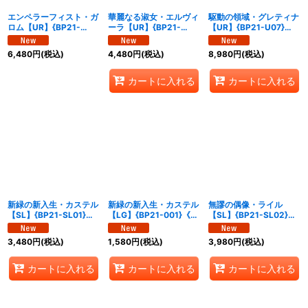
エンペラーフィスト・ガ
華麗なる淑女・エルヴィ
駆動の領域・グレティナ
ロム【UR】{BP21-
ーラ【UR】{BP21-
【UR】{BP21-U07}
U05}《ナイトメア》
U06}《ビショップ》
《ニュートラル》
6,480
円
(税込)
4,480
円
(税込)
8,980
円
(税込)
カートに入れる
カートに入れる
新緑の新入生・カステル
新緑の新入生・カステル
無謬の偶像・ライル
【SL】{BP21-SL01}
【LG】{BP21-001}《エ
【SL】{BP21-SL02}
《エルフ》
ルフ》
《エルフ》
3,480
円
(税込)
1,580
円
(税込)
3,980
円
(税込)
カートに入れる
カートに入れる
カートに入れる