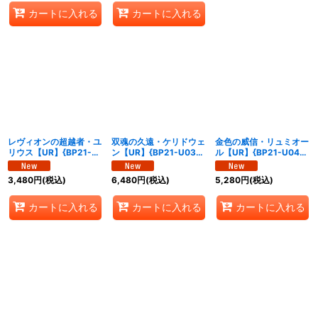
カートに入れる
カートに入れる
レヴィオンの超越者・ユ
双魂の久遠・ケリドウェ
金色の威信・リュミオー
リウス【UR】{BP21-
ン【UR】{BP21-U03}
ル【UR】{BP21-U04}
U02}《ロイヤル》
《ウィッチ》
《ドラゴン》
3,480
円
(税込)
6,480
円
(税込)
5,280
円
(税込)
カートに入れる
カートに入れる
カートに入れる