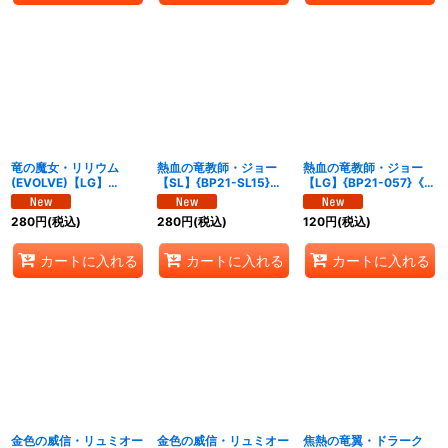
竜の魔女・リリウム
熱血の竜教師・ジョー
熱血の竜教師・ジョー
(EVOLVE)【LG】
【SL】{BP21-SL15}
【LG】{BP21-057}《ド
{BP21-056}《ドラゴ
《ドラゴン》
ラゴン》
ン》
280
円
(税込)
280
円
(税込)
120
円
(税込)
カートに入れる
カートに入れる
カートに入れる
金色の威信・リュミオー
金色の威信・リュミオー
焦熱の竜翼・ドラーク