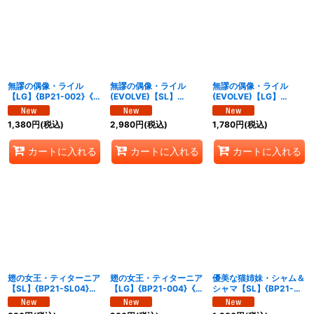
無謬の偶像・ライル
無謬の偶像・ライル
無謬の偶像・ライル
【LG】{BP21-002}《エ
(EVOLVE)【SL】
(EVOLVE)【LG】
ルフ》
{BP21-SL03}《エル
{BP21-003}《エルフ》
フ》
1,380
円
(税込)
2,980
円
(税込)
1,780
円
(税込)
カートに入れる
カートに入れる
カートに入れる
翅の女王・ティターニア
翅の女王・ティターニア
優美な猫姉妹・シャム＆
【SL】{BP21-SL04}
【LG】{BP21-004}《エ
シャマ【SL】{BP21-
《エルフ》
ルフ》
PR14}《エルフ》