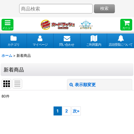
検索
メニュー
カート
カテゴリ
マイページ
問い合わせ
ご利用案内
店頭受取について
ホーム
>
新着商品
新着商品
表示順変更
閉じる
80
件
表示数
:
1
2
次
»
並び順
: