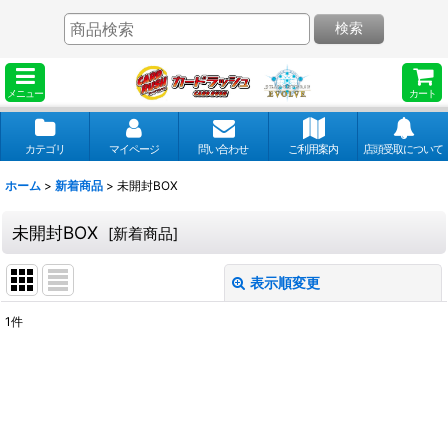
検索
メニュー
カート
カテゴリ
マイページ
問い合わせ
ご利用案内
店頭受取について
ホーム
>
新着商品
>
未開封BOX
未開封BOX
[
新着商品
]
表示順変更
閉じる
1
件
表示数
:
並び順
: