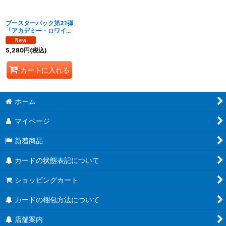
絞り込む
ブースターパック第21弾
「アカデミー・ロワイヤ
ル」【未開封BOX】{-}
《-》
5,280
円
(税込)
カートに入れる
ホーム
マイページ
新着商品
カードの状態表記について
ショッピングカート
カードの梱包方法について
店舗案内