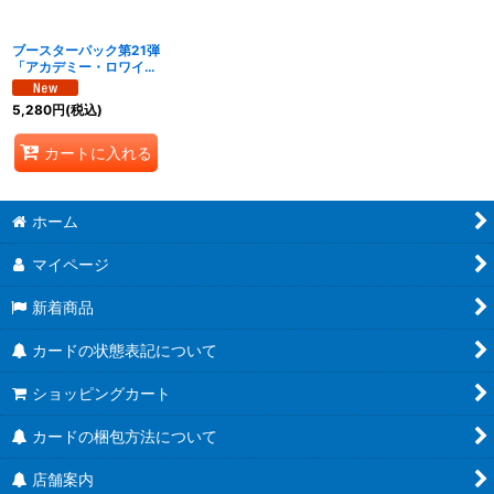
絞り込む
ブースターパック第21弾
「アカデミー・ロワイヤ
ル」【未開封BOX】{-}
《-》
5,280
円
(税込)
カートに入れる
ホーム
マイページ
新着商品
カードの状態表記について
ショッピングカート
カードの梱包方法について
店舗案内