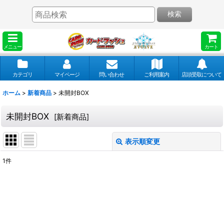
検索
メニュー
カート
カテゴリ
マイページ
問い合わせ
ご利用案内
店頭受取について
ホーム
>
新着商品
>
未開封BOX
未開封BOX
[
新着商品
]
表示順変更
閉じる
1
件
表示数
:
並び順
: