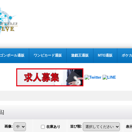
ゴンボール通販
ワンピカード通販
遊戯王通販
MTG通販
ポケ
品
]
画像
:
並び順
:
在庫あり
表