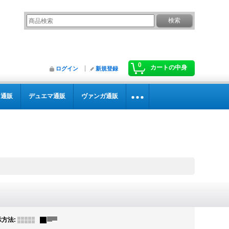
0
カートの中身
ログイン
新規登録
カ通販
デュエマ通販
ヴァンガ通販
示方法
: