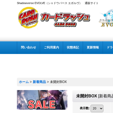
Shadowverse EVOLVE（シャドウバース エボルヴ） 通販サイト
問い合わせ
ご利用案内
状態表記
更新情報
ドラ
ホーム
>
新着商品
>
未開封BOX
未開封BOX
[
新着商
表示数
: