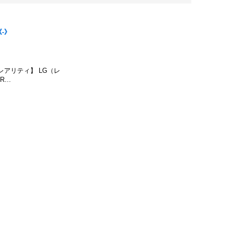
-》
本レアリティ】 LG（レ
BR…