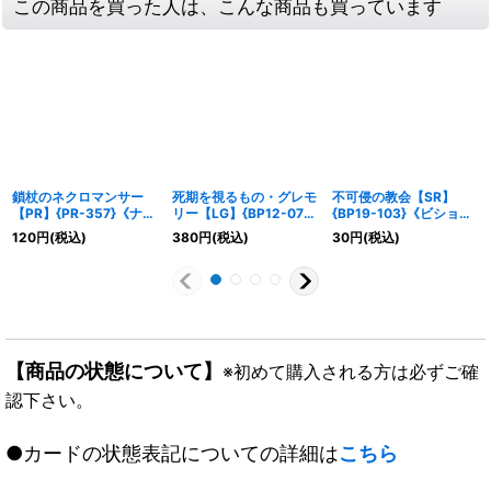
この商品を買った人は、こんな商品も買っています
鎖杖のネクロマンサー
死期を視るもの・グレモ
不可侵の教会【SR】
【PR】{PR-357}《ナイ
リー【LG】{BP12-071}
{BP19-103}《ビショッ
トメア》
《ナイトメア》
プ》
120
円
(税込)
380
円
(税込)
30
円
(税込)
【商品の状態について】
※初めて購入される方は必ずご確
認下さい。
●カードの状態表記についての詳細は
こちら