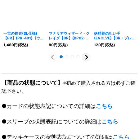
一世の探究(SL仕様)
マナリアウィザード・ク
妖精剣の担い手
【PR】{PR-491}《ウィ
レイグ【BR】{BP02-
(EVOLVE)【BR・プレミ
ッチ》
046}《ウィッチ》
アム】{BP20-P08}《エ
1,480
円
(税込)
80
円
(税込)
120
円
(税込)
ルフ》
【商品の状態について】
※初めて購入される方は必ずご確
認下さい。
●カードの状態表記についての詳細は
こちら
●スリーブの状態表記についての詳細は
こちら
●デッキケースの状態表記についての詳細は
こちら