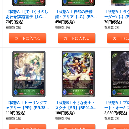
〔状態A-〕[てづくりのし
〔状態A-〕自然の妖精
〔状態A-〕ラ
あわせ]高森藍子【LG】
姫・アリア【LG】{BP16-
ーダー)【-】{PR
{CSD02c-002}《エルフ》
70円
(税込)
001}《エルフ》
450円
(税込)
《エルフ》
70円
(税込)
在庫数 2枚
在庫数 1枚
在庫数 6枚
〔状態A-〕ヒーリングフ
〔状態B〕小さな勇士・
〔状態A-〕プ
ェアリー【PR】{PR-388}
スクナ【SR】{BP04-010}
ート・オーキス
《エルフ》
110円
(税込)
《エルフ》
180円
(税込)
P16-003}《
2,630円
(税込)
在庫数 1枚
在庫数 8枚
在庫数 3枚