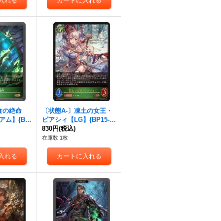
食の絶命
〔状態A-〕凍土の女王・
アム】{BP
ピアシィ【LG】{BP15-0
ルフ》
04}《エルフ》
830円
(税込)
在庫数 1枚