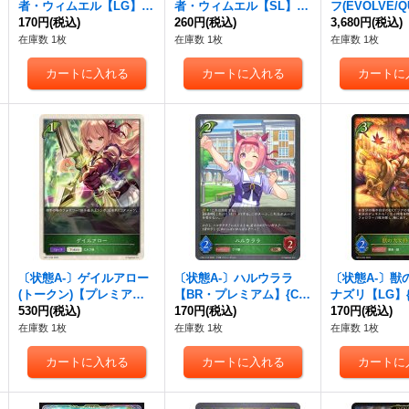
者・ウィムエル【LG】{B
者・ウィムエル【SL】{B
フ(EVOLVE/QU
P19-003}《エルフ》
170円
(税込)
P19-SL03}《エルフ》
260円
(税込)
【PR】{PR-4
3,680円
(税込)
フ》
在庫数 1枚
在庫数 1枚
在庫数 1枚
〔状態A-〕ゲイルアロー
〔状態A-〕ハルウララ
〔状態A-〕獣
(トークン)【プレミア
【BR・プレミアム】{CP
ナズリ【LG】{B
ム】{BP17-P29}《エル
530円
(税込)
01-P10}《エルフ》
170円
(税込)
《エルフ》
170円
(税込)
フ》
在庫数 1枚
在庫数 1枚
在庫数 1枚