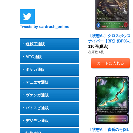
Tweets by cardrush_online
〔状態A-〕クロスボウス
ナイパー【BR】{BP06-0
遊戯王通販
13}《エルフ》
110円
(税込)
在庫数 4枚
MTG通販
ポケカ通販
デュエマ通販
ヴァンガ通販
バトスピ通販
デジモン通販
〔状態A-〕森番の弓(SL