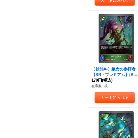
〔状態A-〕絶命の崇拝者
【SR・プレミアム】{BP
15-P02}《エルフ》
170円
(税込)
在庫数 3枚