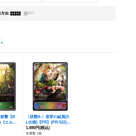
示方法
:
»
空射撃【B
〔状態A-〕若芽の組員(S
9}《エル
L仕様)【PR】{PR-522}
《エルフ》
1,880円
(税込)
在庫数 1枚