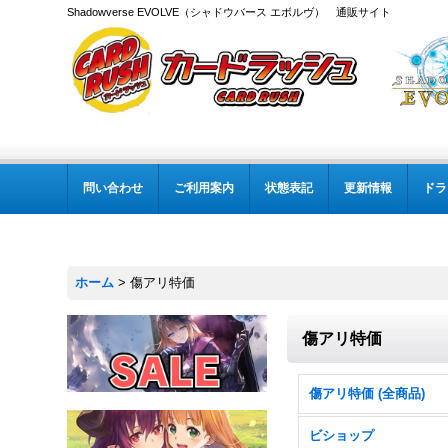
Shadowverse EVOLVE（シャドウバース エボルヴ） 通販サイト
問い合わせ
ご利用案内
状態表記
更新情報
ドラ
ホーム
>
傷アリ特価
傷アリ特価
傷アリ特価 (全商品)
ビショップ