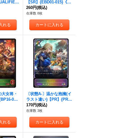
ALIFIER)
【SR】{EBD01-015}《エ
84}《エル
ルフ》
260円
(税込)
在庫数 8枚
の大女将・
〔状態A-〕温かな抱擁(イ
P16-004}
ラスト違い)【PR】{PR-4
60}《エルフ》
170円
(税込)
在庫数 3枚