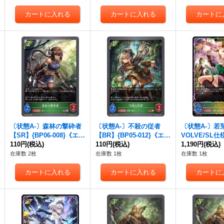
〔状態A-〕森林の撃砕者
〔状態A-〕不殺の従者
〔状態A-〕若
【SR】{BP06-008}《エル
【BR】{BP05-012}《エル
VOLVE/SL仕
フ》
110円
(税込)
フ》
110円
(税込)
{PR-523}《
1,190円
(税込)
在庫数 2枚
在庫数 1枚
在庫数 1枚