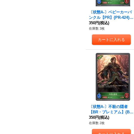
〔状態A-〕ベビーカーバ
ンクル【PR】{PR-424}
《エルフ》
350円
(税込)
在庫数 3枚
〔状態A-〕不殺の隠者
【BR・プレミアム】{BP
15-P03}《エルフ》
350円
(税込)
在庫数 2枚