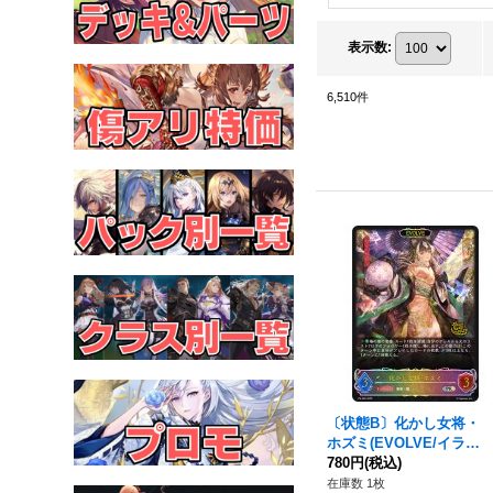
表示数
:
6,510
件
〔状態B〕化かし女将・
ホズミ(EVOLVE/イラス
ト違い/CS)【PR】{PR-38
780円
(税込)
2}《エルフ》
在庫数 1枚