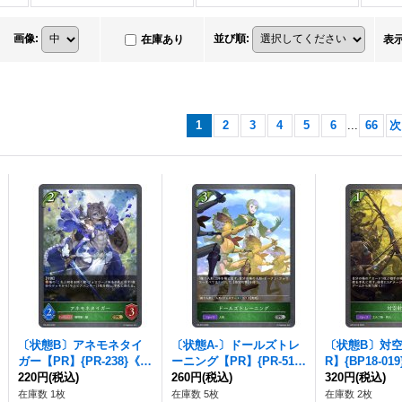
画像
:
並び順
:
在庫あり
表
1
2
3
4
5
6
...
66
次
〔状態B〕アネモネタイ
〔状態A-〕ドールズトレ
〔状態B〕対
ガー【PR】{PR-238}《エ
ーニング【PR】{PR-516}
R】{BP18-01
ルフ》
220円
(税込)
《エルフ》
260円
(税込)
フ》
320円
(税込)
在庫数 1枚
在庫数 5枚
在庫数 2枚