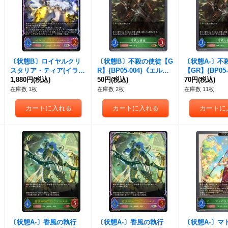
〔状態B〕ロイヤルクリ
〔状態B〕不殺の使徒【G
〔状態A-〕不
スタリア・ティア(イラス
R】{BP05-004}《エル
【GR】{BP05
ト違い/CS)【PR】{PR-50
1,880円
(税込)
フ》
50円
(税込)
ルフ》
70円
(税込)
9}《エルフ》
在庫数 1枚
在庫数 2枚
在庫数 11枚
〔状態A-〕香風の執行
〔状態A-〕香風の執行
〔状態A-〕マ