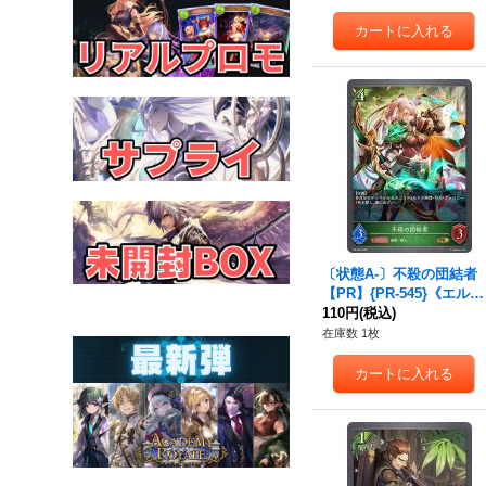
〔状態A-〕不殺の団結者
【PR】{PR-545}《エル
フ》
110円
(税込)
在庫数 1枚