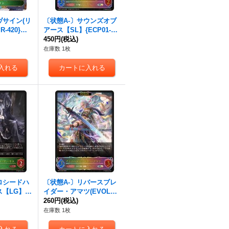
ヴサイン(リ
〔状態A-〕サウンズオブ
-420}
アース【SL】{ECP01-SL
04}《エルフ》
450円
(税込)
在庫数 1枚
ロシードハ
〔状態A-〕リバースブレ
【LG】{B
イダー・アマツ(EVOLV
エルフ》
E)【SL】{BP15-SL03}
260円
(税込)
《エルフ》
在庫数 1枚