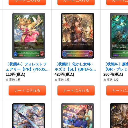
〔状態A-〕フォレストフ
〔状態B〕化かし女将・
〔状態A-〕腐
ェアリー【PR】{PR-352}
ホズミ【SL】{BP14-SL0
【GR・プレミ
《エルフ》
110円
(税込)
1}《エルフ》
420円
(税込)
15-P01}《エ
260円
(税込)
在庫数 1枚
在庫数 1枚
在庫数 1枚