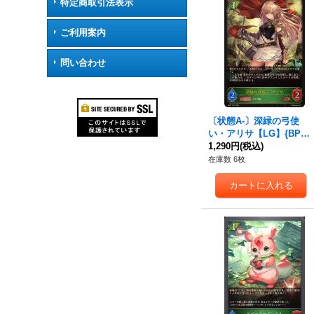
特定商取引法表示
ご利用案内
問い合わせ
〔状態A-〕深緑の弓使
い・アリサ【LG】{BP17-
001}《エルフ》
1,290円
(税込)
在庫数 6枚