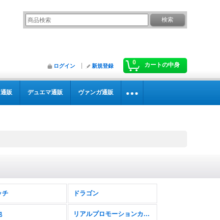
0
カートの中身
ログイン
新規登録
カ通販
デュエマ通販
ヴァンガ通販
ッチ
ドラゴン
他
リアルプロモーションカード