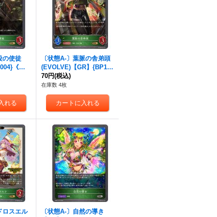
殺の使徒
〔状態A-〕葉脈の舎弟頭
-004}《エ
(EVOLVE)【GR】{BP19-
006}《エルフ》
70円
(税込)
在庫数 4枚
ドロスエル
〔状態A-〕自然の導き