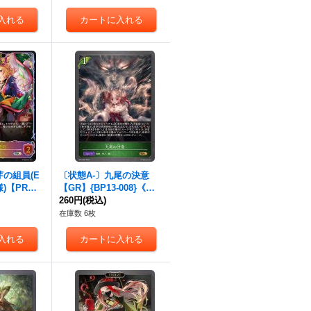
芽の組員(E
〔状態A-〕九尾の決意
様)【PR】
【GR】{BP13-008}《エ
エルフ》
ルフ》
260円
(税込)
在庫数 6枚