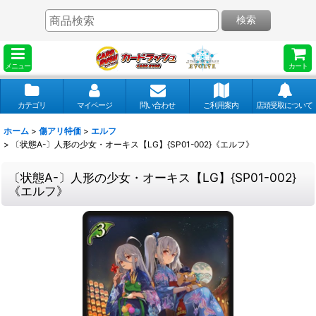
検索
メニュー
カート
カテゴリ
マイページ
問い合わせ
ご利用案内
店頭受取について
ホーム
>
傷アリ特価
>
エルフ
>
〔状態A-〕人形の少女・オーキス【LG】{SP01-002}《エルフ》
〔状態A-〕人形の少女・オーキス【LG】{SP01-002}
《エルフ》