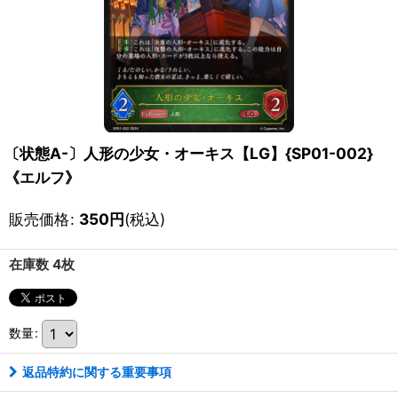
〔状態A-〕人形の少女・オーキス【LG】{SP01-002}
《エルフ》
販売価格
:
350
円
(税込)
在庫数 4枚
数量
:
返品特約に関する重要事項