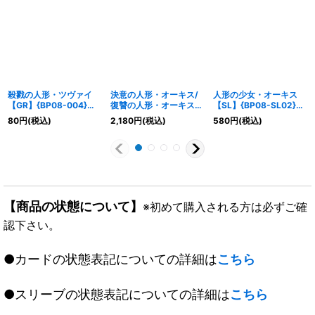
殺戮の人形・ツヴァイ
決意の人形・オーキス/
人形の少女・オーキス
【GR】{BP08-004}
復讐の人形・オーキス
【SL】{BP08-SL02}
《エルフ》
(EVOLVE)【SL】
《エルフ》
80
円
(税込)
2,180
円
(税込)
580
円
(税込)
{BP08-SL03}《エル
フ》
【商品の状態について】
※初めて購入される方は必ずご確
認下さい。
●カードの状態表記についての詳細は
こちら
●スリーブの状態表記についての詳細は
こちら