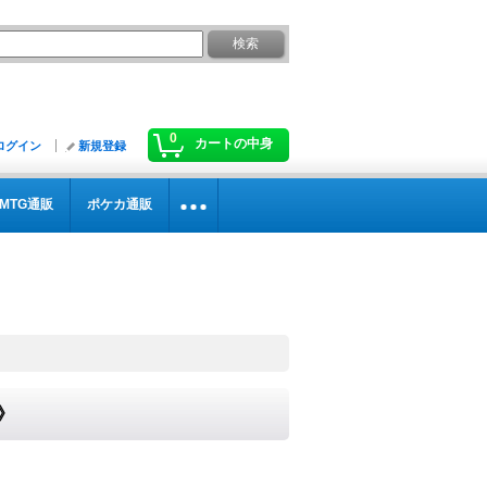
0
カートの中身
ログイン
新規登録
MTG通販
ポケカ通販
》