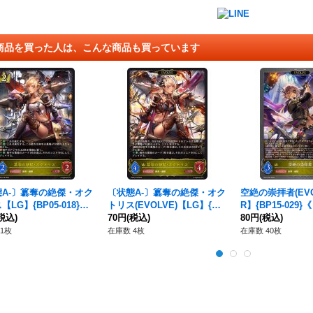
商品を買った人は、こんな商品も買っています
態A-〕簒奪の絶傑・オク
〔状態A-〕簒奪の絶傑・オク
空絶の崇拝者(EVO
LG】{BP05-018}
トリス(EVOLVE)【LG】{BP
R】{BP15-029
イヤル》
税込)
05-019}《ロイヤル》
70円
(税込)
80円
(税込)
1枚
在庫数 4枚
在庫数 40枚