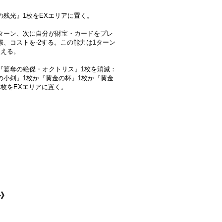
の残光』1枚をEXエリアに置く。
ターン、次に自分が財宝・カードをプレ
際、コストを-2する。この能力は1ターン
使える。
『簒奪の絶傑・オクトリス』1枚を消滅：
の小剣』1枚か『黄金の杯』1枚か『黄金
1枚をEXエリアに置く。
ル》