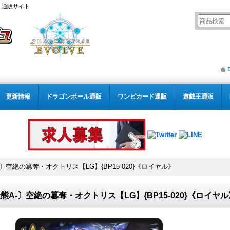
） 通販サイト
更新情報
ドラゴンボール通販
ワンピカード通販
遊戯王通販
〕空絶の簒奪・オクトリス【LG】{BP15-020}《ロイヤル》
態A-〕空絶の簒奪・オクトリス【LG】{BP15-020}《ロイヤル