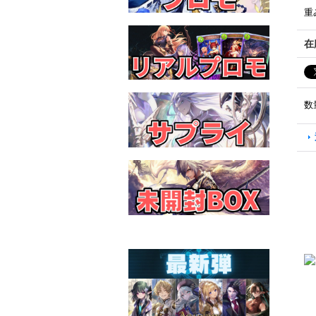
重
在
数