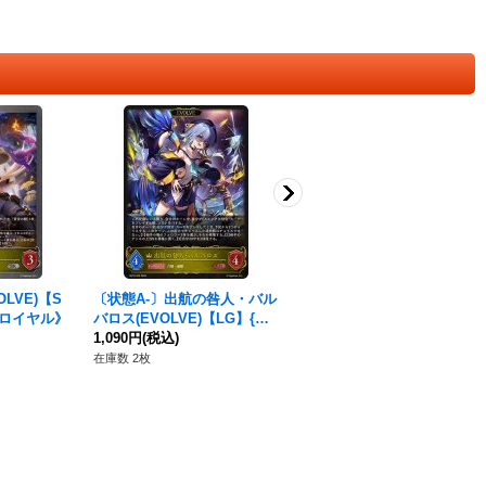
LVE)【S
〔状態A-〕出航の咎人・バル
〔状態A-〕アヴァリティア
}《ロイヤル》
バロス(EVOLVE)【LG】{BP
【BR】{BP05-034}《ロイヤ
19-020}《ロイヤル》
1,090円
(税込)
ル》
260円
(税込)
在庫数 2枚
在庫数 9枚