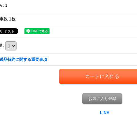
み
:
1
庫数 1枚
量
:
返品特約に関する重要事項
お気に入り登録