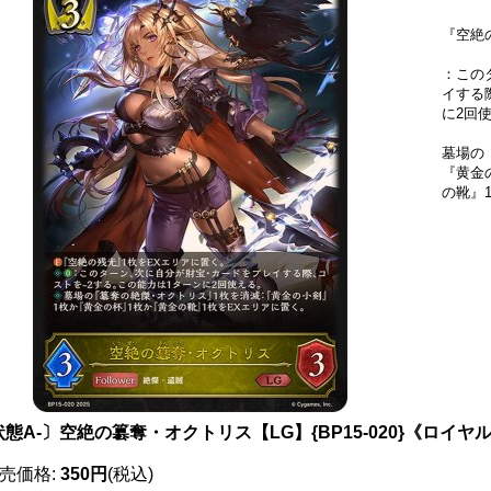
『空絶
：この
イする
に2回
墓場の
『黄金
の靴』
態A-〕空絶の簒奪・オクトリス【LG】{BP15-020}《ロイヤ
売価格
:
350円
(税込)