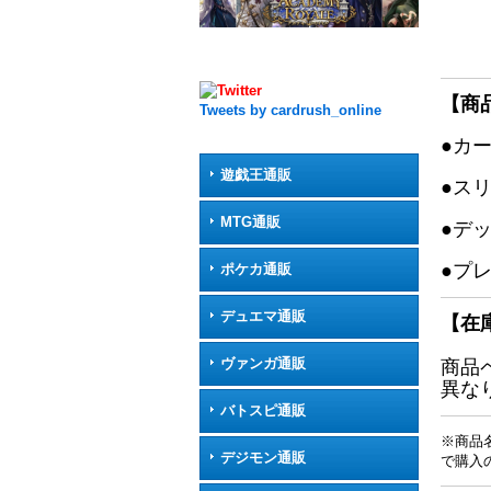
【商
Tweets by cardrush_online
●カ
遊戯王通販
●ス
MTG通販
●デ
●プ
ポケカ通販
デュエマ通販
【在
ヴァンガ通販
商品
異な
バトスピ通販
※商品
デジモン通販
で購入