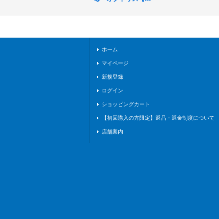
G】{BP15-020}《ロ
イヤル》
ホーム
マイページ
新規登録
ログイン
ショッピングカート
【初回購入の方限定】返品・返金制度について
店舗案内