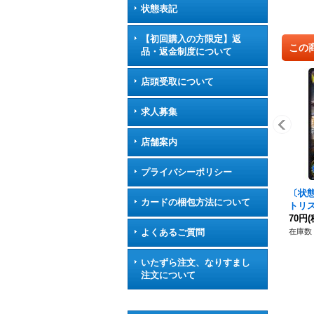
状態表記
【初回購入の方限定】返
この
品・返金制度について
店頭受取について
求人募集
店舗案内
プライバシーポリシー
〔状
カードの梱包方法について
トリス【
《ロ
70円
(
在庫数 
よくあるご質問
いたずら注文、なりすまし
注文について