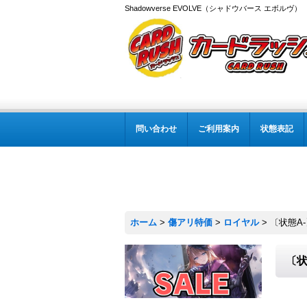
Shadowverse EVOLVE（シャドウバース エボルヴ
問い合わせ
ご利用案内
状態表記
ホーム
>
傷アリ特価
>
ロイヤル
>
〔状態A-
〔状