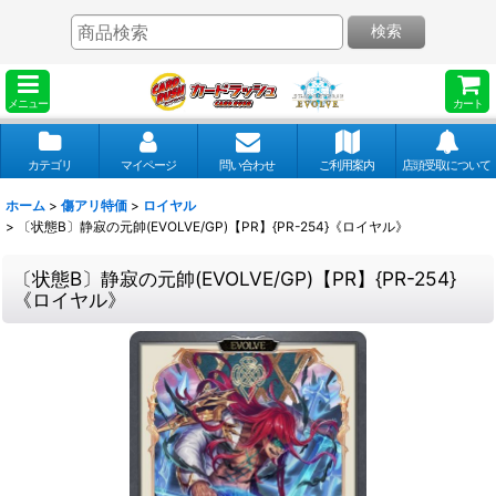
検索
メニュー
カート
カテゴリ
マイページ
問い合わせ
ご利用案内
店頭受取について
ホーム
>
傷アリ特価
>
ロイヤル
>
〔状態B〕静寂の元帥(EVOLVE/GP)【PR】{PR-254}《ロイヤル》
〔状態B〕静寂の元帥(EVOLVE/GP)【PR】{PR-254}
《ロイヤル》