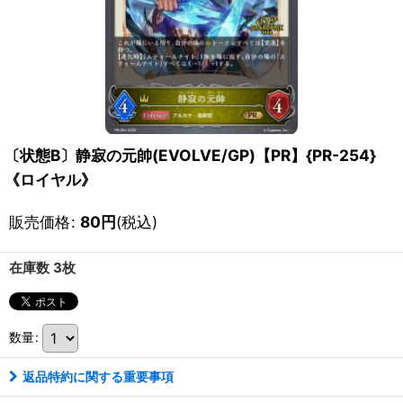
〔状態B〕静寂の元帥(EVOLVE/GP)【PR】{PR-254}
《ロイヤル》
販売価格
:
80
円
(税込)
在庫数 3枚
数量
:
返品特約に関する重要事項