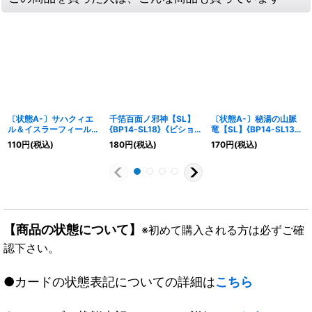
〔状態A-〕サハクィエ
千箔百面ノ邪神【SL】
〔状態A-〕秘湯の山脈
ル＆イスラーフィール
{BP14-SL18}《ビショッ
竜【SL】{BP14-SL13}
(EVOLVE)【LG】
プ》
《ドラゴン》
110
円
(税込)
180
円
(税込)
170
円
(税込)
{BP13-106}《ニュート
ラル》
【商品の状態について】
※初めて購入される方は必ずご確
認下さい。
●カードの状態表記についての詳細は
こちら