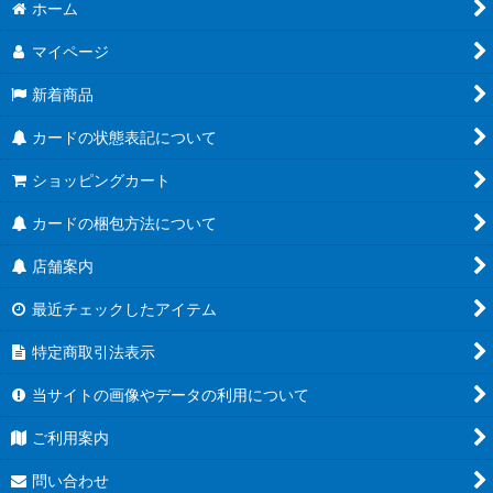
絞り込む
ホーム
ブースターパック第21弾「Academy Royale/アカデミー・ロワ
イヤル」
マイページ
ブースターパック第20弾「絶傑を継ぐ者」
新着商品
ブースターパック第19弾「天魔八虐」
カードの状態表記について
コラボパック「プリンセスコネクト！Re:Dive」
ショッピングカート
プレミアムカードセット「プリンセスコネクト！Re:Dive」
カードの梱包方法について
店舗案内
ブースターパック第18弾「新約都市・透京」
最近チェックしたアイテム
EXビギナーデッキ
特定商取引法表示
ブースターパック第17弾「ConvergentDestinies/コンヴァージ
ェント・ディスティニー」
当サイトの画像やデータの利用について
EXコラボパック「アイドルマスター シンデレラガールズ」
ご利用案内
ブースターパック第16弾「新たなる創世」
問い合わせ