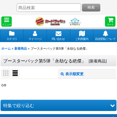
検索
メニュー
カート
カテゴリ
マイページ
問い合わせ
ご利用案内
店頭受取について
ホーム
>
新着商品
>
ブースターパック第5弾「永劫なる絶傑」
ブースターパック第5弾「永劫なる絶傑」
[
新着商品
]
表示順変更
閉じる
0
件
表示数
:
並び順
:
特集で絞り込む