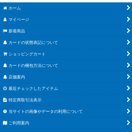
絞り込む
ホーム
ブースターパック第21弾「Academy Royale/アカデミー・ロワ
イヤル」
マイページ
ブースターパック第20弾「絶傑を継ぐ者」
新着商品
ブースターパック第19弾「天魔八虐」
カードの状態表記について
コラボパック「プリンセスコネクト！Re:Dive」
ショッピングカート
プレミアムカードセット「プリンセスコネクト！Re:Dive」
カードの梱包方法について
店舗案内
ブースターパック第18弾「新約都市・透京」
最近チェックしたアイテム
EXビギナーデッキ
特定商取引法表示
ブースターパック第17弾「ConvergentDestinies/コンヴァージ
ェント・ディスティニー」
当サイトの画像やデータの利用について
EXコラボパック「アイドルマスター シンデレラガールズ」
ご利用案内