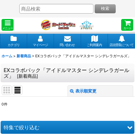
検索
メニュー
カート
カテゴリ
マイページ
問い合わせ
ご利用案内
店頭受取について
ホーム
>
新着商品
>
EXコラボパック「アイドルマスター シンデレラガールズ」
EXコラボパック「アイドルマスター シンデレラガール
ズ」
[
新着商品
]
表示順変更
閉じる
0
件
表示数
:
並び順
:
特集で絞り込む