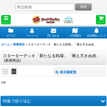
検索
メニュー
カート
カテゴリ
マイページ
問い合わせ
ご利用案内
店頭受取について
ホーム
>
新着商品
>
スターターデッキ「新たなる戦場」「燃え尽きぬ炎」
スターターデッキ「新たなる戦場」「燃え尽きぬ炎」
[
新着商品
]
表示順変更
閉じる
0
件
表示数
:
並び順
:
特集で絞り込む