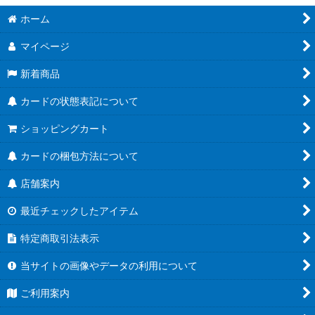
絞り込む
ホーム
ブースターパック第21弾「Academy Royale/アカデミー・ロワ
イヤル」
マイページ
ブースターパック第20弾「絶傑を継ぐ者」
新着商品
ブースターパック第19弾「天魔八虐」
カードの状態表記について
コラボパック「プリンセスコネクト！Re:Dive」
ショッピングカート
プレミアムカードセット「プリンセスコネクト！Re:Dive」
カードの梱包方法について
店舗案内
ブースターパック第18弾「新約都市・透京」
最近チェックしたアイテム
EXビギナーデッキ
特定商取引法表示
ブースターパック第17弾「ConvergentDestinies/コンヴァージ
ェント・ディスティニー」
当サイトの画像やデータの利用について
EXコラボパック「アイドルマスター シンデレラガールズ」
ご利用案内