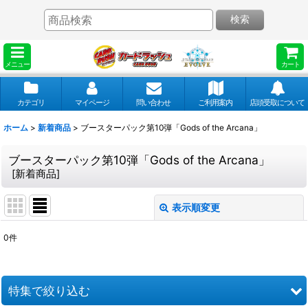
検索
メニュー
カート
カテゴリ
マイページ
問い合わせ
ご利用案内
店頭受取について
ホーム
>
新着商品
>
ブースターパック第10弾「Gods of the Arcana」
ブースターパック第10弾「Gods of the Arcana」
[
新着商品
]
表示順変更
閉じる
0
件
表示数
:
並び順
:
特集で絞り込む