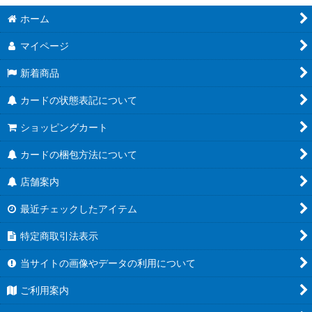
絞り込む
ホーム
ブースターパック第21弾「Academy Royale/アカデミー・ロワ
イヤル」
マイページ
ブースターパック第20弾「絶傑を継ぐ者」
新着商品
ブースターパック第19弾「天魔八虐」
カードの状態表記について
コラボパック「プリンセスコネクト！Re:Dive」
ショッピングカート
プレミアムカードセット「プリンセスコネクト！Re:Dive」
カードの梱包方法について
店舗案内
ブースターパック第18弾「新約都市・透京」
最近チェックしたアイテム
EXビギナーデッキ
特定商取引法表示
ブースターパック第17弾「ConvergentDestinies/コンヴァージ
ェント・ディスティニー」
当サイトの画像やデータの利用について
EXコラボパック「アイドルマスター シンデレラガールズ」
ご利用案内