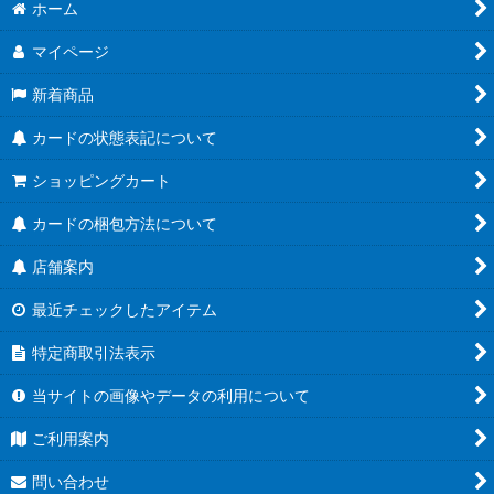
絞り込む
ホーム
ブースターパック第21弾「Academy Royale/アカデミー・ロワ
イヤル」
マイページ
ブースターパック第20弾「絶傑を継ぐ者」
新着商品
ブースターパック第19弾「天魔八虐」
カードの状態表記について
コラボパック「プリンセスコネクト！Re:Dive」
ショッピングカート
プレミアムカードセット「プリンセスコネクト！Re:Dive」
カードの梱包方法について
店舗案内
ブースターパック第18弾「新約都市・透京」
最近チェックしたアイテム
EXビギナーデッキ
特定商取引法表示
ブースターパック第17弾「ConvergentDestinies/コンヴァージ
ェント・ディスティニー」
当サイトの画像やデータの利用について
EXコラボパック「アイドルマスター シンデレラガールズ」
ご利用案内
ブースターパック第16弾「新たなる創世」
問い合わせ