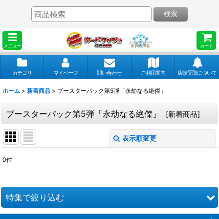
検索
メニュー
カート
カテゴリ
マイページ
問い合わせ
ご利用案内
店頭受取について
ホーム
>
新着商品
>
ブースターパック第5弾「永劫なる絶傑」
ブースターパック第5弾「永劫なる絶傑」
[
新着商品
]
表示順変更
閉じる
0
件
表示数
:
並び順
:
特集で絞り込む