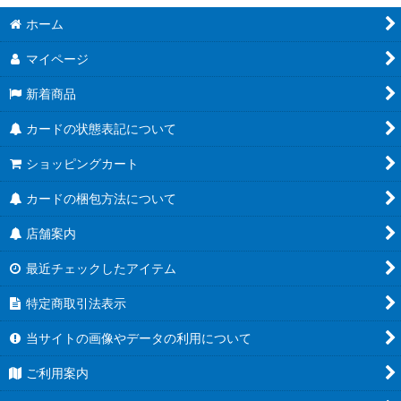
絞り込む
ホーム
ブースターパック第21弾「Academy Royale/アカデミー・ロワ
イヤル」
マイページ
ブースターパック第20弾「絶傑を継ぐ者」
新着商品
ブースターパック第19弾「天魔八虐」
カードの状態表記について
コラボパック「プリンセスコネクト！Re:Dive」
ショッピングカート
プレミアムカードセット「プリンセスコネクト！Re:Dive」
カードの梱包方法について
店舗案内
ブースターパック第18弾「新約都市・透京」
最近チェックしたアイテム
EXビギナーデッキ
特定商取引法表示
ブースターパック第17弾「ConvergentDestinies/コンヴァージ
ェント・ディスティニー」
当サイトの画像やデータの利用について
EXコラボパック「アイドルマスター シンデレラガールズ」
ご利用案内