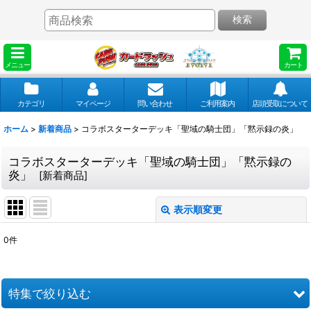
検索
メニュー
カート
カテゴリ
マイページ
問い合わせ
ご利用案内
店頭受取について
ホーム
>
新着商品
>
コラボスターターデッキ「聖域の騎士団」「黙示録の炎」
コラボスターターデッキ「聖域の騎士団」「黙示録の
炎」
[
新着商品
]
表示順変更
閉じる
0
件
表示数
:
並び順
:
特集で絞り込む