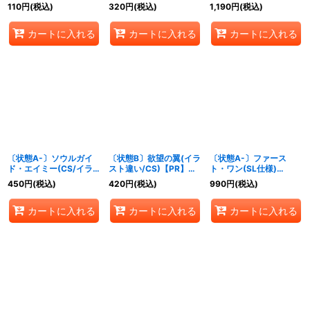
【GR】{BP10-080}
スト違い)【PR】{PR-
【PR】{PR-458}《ナイ
110
円
(税込)
320
円
(税込)
1,190
円
(税込)
《ナイトメア》
486}《ナイトメア》
トメア》
カートに入れる
カートに入れる
カートに入れる
〔状態A-〕ソウルガイ
〔状態B〕欲望の翼(イラ
〔状態A-〕ファース
ド・エイミー(CS/イラ
スト違い/CS)【PR】
ト・ワン(SL仕様)
スト違い)【PR】{PR-
{PR-349}《ナイトメ
【PR】{PR-493}《ナイ
450
円
(税込)
420
円
(税込)
990
円
(税込)
486}《ナイトメア》
ア》
トメア》
カートに入れる
カートに入れる
カートに入れる