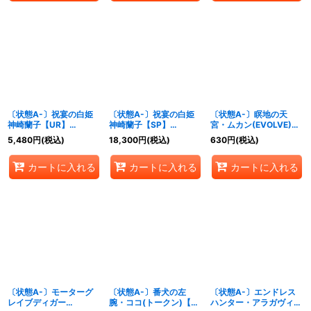
〔状態A-〕祝宴の白姫
〔状態A-〕祝宴の白姫
〔状態A-〕瞑地の天
神崎蘭子【UR】
神崎蘭子【SP】
宮・ムカン(EVOLVE)
{ECP02-U09}《ナイト
{ECP02-SP09}《ナイ
【GR】{BP16-080}
5,480
円
(税込)
18,300
円
(税込)
630
円
(税込)
メア》
トメア》
《ナイトメア》
カートに入れる
カートに入れる
カートに入れる
〔状態A-〕モーターグ
〔状態A-〕番犬の左
〔状態A-〕エンドレス
レイブディガー
腕・ココ(トークン)【プ
ハンター・アラガヴィ