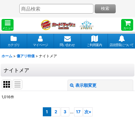
検索
メニュー
カート
カテゴリ
マイページ
問い合わせ
ご利用案内
店頭受取について
ホーム
>
傷アリ特価
>
ナイトメア
ナイトメア
表示順変更
閉じる
1,016
件
表示数
:
1
2
3
...
17
次
»
並び順
: