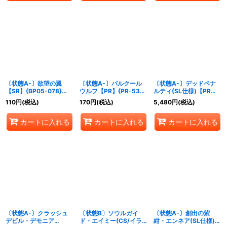
〔状態A-〕欲望の翼
〔状態A-〕パルクール
〔状態A-〕デッドペナ
【SR】{BP05-078}
ウルフ【PR】{PR-534}
ルティ(SL仕様)【PR】
《ナイトメア》
《ナイトメア》
{PR-541}《ナイトメ
110
円
(税込)
170
円
(税込)
5,480
円
(税込)
ア》
カートに入れる
カートに入れる
カートに入れる
〔状態A-〕クラッシュ
〔状態B〕ソウルガイ
〔状態A-〕創出の紫
デビル・デモニア
ド・エイミー(CS/イラ
紺・エンネア(SL仕様)