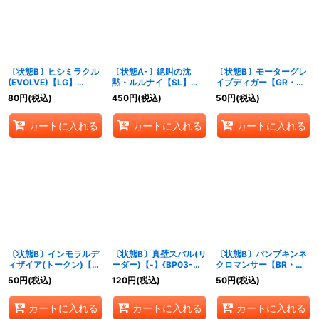
〔状態B〕ヒシミラクル
〔状態A-〕絶叫の沈
〔状態B〕モーターグレ
(EVOLVE)【LG】
黙・ルルナイ【SL】
イブディガー【GR・プ
{ECP01-038}《ナイト
{BP15-SL22}《ナイト
レミアム】{BP12-P13}
80
円
(税込)
450
円
(税込)
50
円
(税込)
メア》
メア》
《ナイトメア》
カートに入れる
カートに入れる
カートに入れる
〔状態B〕インモラルデ
〔状態B〕真壁スバル(リ
〔状態B〕パンプキンネ
ィザイア(トークン)【プ
ーダー)【-】{BP03-
クロマンサー【BR・プ
レミアム】{BP13-P32}
LD04}《ナイトメア》
レミアム】{BP03-P25}
50
円
(税込)
120
円
(税込)
50
円
(税込)
《ナイトメア》
《ナイトメア》
カートに入れる
カートに入れる
カートに入れる