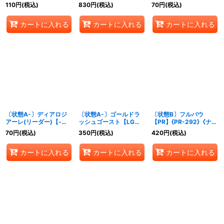
(EVOLVE)【GR・プレミ
レミアム】{BP16-P31}
【LG】{BP16-076}《ナ
110
円
(税込)
830
円
(税込)
70
円
(税込)
アム】{BP12-P14}《ナ
《ナイトメア》
イトメア》
イトメア》
カートに入れる
カートに入れる
カートに入れる
〔状態A-〕ディアロジ
〔状態A-〕ゴールドラ
〔状態B〕フルバウ
アーレ(リーダー)【-】
ッシュゴースト【LG】
【PR】{PR-292}《ナイ
{PR-422}《ナイトメ
{BP16-078}《ナイトメ
トメア》
70
円
(税込)
350
円
(税込)
420
円
(税込)
ア》
ア》
カートに入れる
カートに入れる
カートに入れる