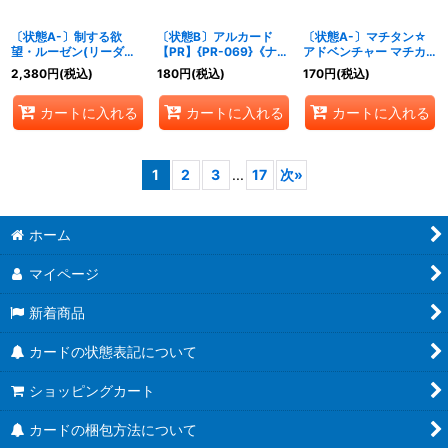
〔状態A-〕制する欲
〔状態B〕アルカード
〔状態A-〕マチタン☆
望・ルーゼン(リーダー)
【PR】{PR-069}《ナイ
アドベンチャー マチカ
【-】{BP15-PR06}《ナ
トメア》
ネタンホイザ【GR・プ
2,380
円
(税込)
180
円
(税込)
170
円
(税込)
イトメア》
レミアム】{ECP01-
P21}《ナイトメア》
カートに入れる
カートに入れる
カートに入れる
1
2
3
...
17
次
»
ホーム
マイページ
新着商品
カードの状態表記について
ショッピングカート
カードの梱包方法について