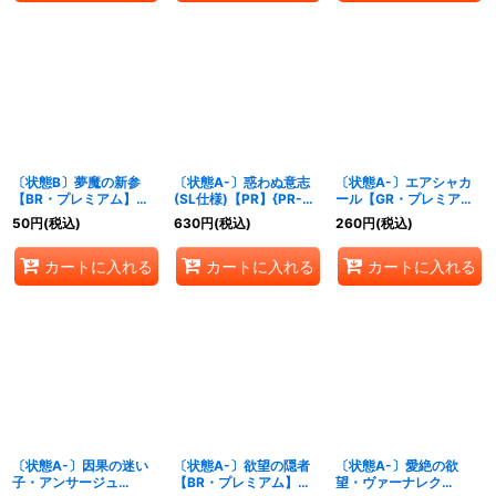
〔状態B〕夢魔の新参
〔状態A-〕惑わぬ意志
〔状態A-〕エアシャカ
【BR・プレミアム】
(SL仕様)【PR】{PR-
ール【GR・プレミア
{BP06-P24}《ナイトメ
379}《ナイトメア》
ム】{ECP01-P23}《ナ
50
円
(税込)
630
円
(税込)
260
円
(税込)
ア》
イトメア》
カートに入れる
カートに入れる
カートに入れる
〔状態A-〕因果の迷い
〔状態A-〕欲望の隠者
〔状態A-〕愛絶の欲
子・アンサージュ
【BR・プレミアム】
望・ヴァーナレク