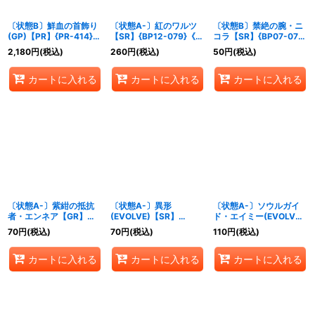
〔状態B〕鮮血の首飾り
〔状態A-〕紅のワルツ
〔状態B〕禁絶の腕・ニ
(GP)【PR】{PR-414}
【SR】{BP12-079}《ナ
コラ【SR】{BP07-076}
《ナイトメア》
イトメア》
《ナイトメア》
2,180
円
(税込)
260
円
(税込)
50
円
(税込)
カートに入れる
カートに入れる
カートに入れる
〔状態A-〕紫紺の抵抗
〔状態A-〕異形
〔状態A-〕ソウルガイ
者・エンネア【GR】
(EVOLVE)【SR】
ド・エイミー(EVOLVE)
{BP07-072}《ナイトメ
{EBD03-013}《ナイト
【SR・プレミアム】
70
円
(税込)
70
円
(税込)
110
円
(税込)
ア》
メア》
{BP17-P20}《ナイトメ
ア》
カートに入れる
カートに入れる
カートに入れる