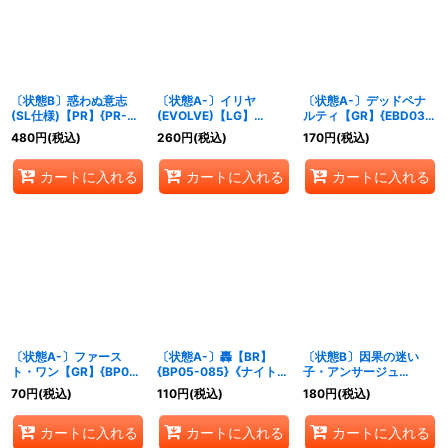
絞り込む
〔状態B〕惑わぬ意志
〔状態A-〕イリヤ
〔状態A-〕デッドペナ
(SL仕様)【PR】{PR-
(EVOLVE)【LG】
ルティ【GR】{EBD03-
379}《ナイトメア》
{CP04-074}《ナイトメ
011}《ナイトメア》
480
円
(税込)
260
円
(税込)
170
円
(税込)
ア》
カートに入れる
カートに入れる
カートに入れる
〔状態A-〕ファース
〔状態A-〕轟【BR】
〔状態B〕因果の迷い
ト・ワン【GR】{BP07-
{BP05-085}《ナイトメ
子・アンサージュ
075}《ナイトメア》
ア》
(EVOLVE)【GR】
70
円
(税込)
110
円
(税込)
180
円
(税込)
{BP14-075}《ナイトメ
ア》
カートに入れる
カートに入れる
カートに入れる