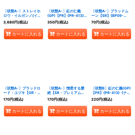
〔状態A-〕ストレイホ
〔状態A-〕紅の仁義
〔状態A-〕ブラッドム
ロウ・イルガンノ(イラ
(GP)【PR】{PR-413}
ーン【SR】{BP09-
スト違い/CS)【PR】
《ナイトメア》
079}《ナイトメア》
3,680
円
(税込)
350
円
(税込)
70
円
(税込)
{PR-399}《ナイトメ
ア》
カートに入れる
カートに入れる
カートに入れる
〔状態A-〕ブラッドロ
〔状態A-〕憎悪する愛
〔状態B〕紅の仁義(GP)
ード・ユヅキ【GR・プ
絶【SR・プレミアム】
【PR】{PR-413}《ナイ
レミアム】{BP15-P17}
{BP15-P19}《ナイトメ
トメア》
170
円
(税込)
170
円
(税込)
220
円
(税込)
《ナイトメア》
ア》
カートに入れる
カートに入れる
カートに入れる