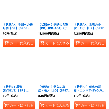
〔状態A-〕眷属への贈
〔状態A-〕鋼鉄の希望
〔状態A-〕友魂の少
り物【GR】{BP09-
【PR】{PR-464}《ナイ
女・ルナ【UR】{BP17-
075}《ナイトメア》
トメア》
U07}《ナイトメア》
70
円
(税込)
11,800
円
(税込)
7,280
円
(税込)
カートに入れる
カートに入れる
カートに入れる
〔状態B〕異形
〔状態A-〕悠久の真
〔状態A-〕創出の紫
(EVOLVE)【SR】
紅・モノ【LG】{BP17-
紺・エンネア(EVOLVE)
{BP11-077}《ナイトメ
076}《ナイトメア》
【GR】{BP17-078}《ナ
50
円
(税込)
830
円
(税込)
110
円
(税込)
ア》
イトメア》
カートに入れる
カートに入れる
カートに入れる