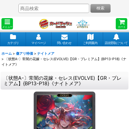
検索
メニュー
カート
カテゴリ
マイページ
問い合わせ
ご利用案内
店頭受取について
ホーム
>
傷アリ特価
>
ナイトメア
>
〔状態A-〕常闇の花嫁・セレス(EVOLVE)【GR・プレミアム】{BP13-P18}《ナ
イトメア》
〔状態A-〕常闇の花嫁・セレス(EVOLVE)【GR・プレ
ミアム】{BP13-P18}《ナイトメア》