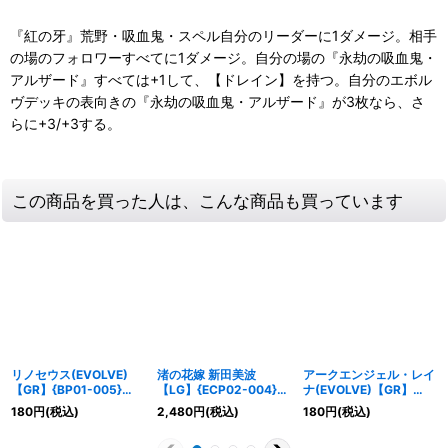
『紅の牙』荒野・吸血鬼・スペル自分のリーダーに1ダメージ。相手
の場のフォロワーすべてに1ダメージ。自分の場の『永劫の吸血鬼・
アルザード』すべては+1して、【ドレイン】を持つ。自分のエボル
ヴデッキの表向きの『永劫の吸血鬼・アルザード』が3枚なら、さ
らに+3/+3する。
この商品を買った人は、こんな商品も買っています
リノセウス(EVOLVE)
渚の花嫁 新田美波
アークエンジェル・レイ
【GR】{BP01-005}
【LG】{ECP02-004}
ナ(EVOLVE)【GR】
《エルフ》
《エルフ》
{BP02-111}《ニュート
180
円
(税込)
2,480
円
(税込)
180
円
(税込)
ラル》