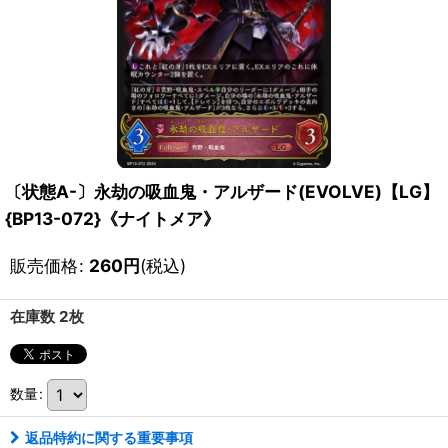
〔状態A-〕永劫の吸血鬼・アルザード(EVOLVE)【LG】
{BP13-072}《ナイトメア》
販売価格
:
260
円
(税込)
在庫数 2枚
数量
:
返品特約に関する重要事項