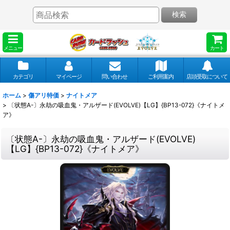
検索
メニュー
カート
カテゴリ
マイページ
問い合わせ
ご利用案内
店頭受取について
ホーム
>
傷アリ特価
>
ナイトメア
>
〔状態A-〕永劫の吸血鬼・アルザード(EVOLVE)【LG】{BP13-072}《ナイトメ
ア》
〔状態A-〕永劫の吸血鬼・アルザード(EVOLVE)
【LG】{BP13-072}《ナイトメア》