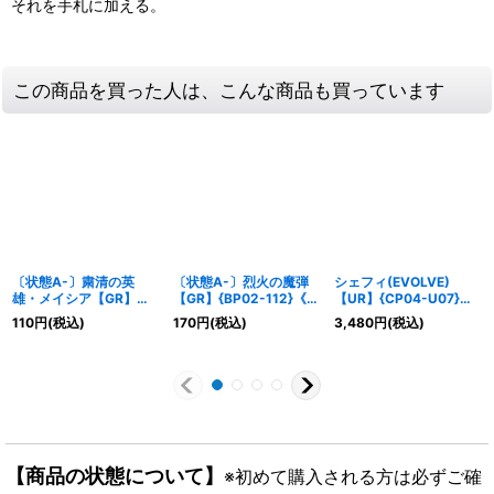
それを手札に加える。
この商品を買った人は、こんな商品も買っています
〔状態A-〕粛清の英
〔状態A-〕烈火の魔弾
シェフィ(EVOLVE)
雄・メイシア【GR】
【GR】{BP02-112}《ニ
【UR】{CP04-U07}
{BP07-108}《ニュート
ュートラル》
《ドラゴン》
110
円
(税込)
170
円
(税込)
3,480
円
(税込)
ラル》
【商品の状態について】
※初めて購入される方は必ずご確