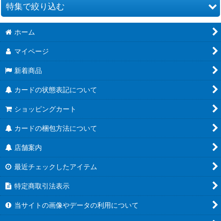
並び順
:
特集で絞り込む
絞り込む
ホーム
ブースターパック第21弾「Academy Royale/アカデミー・ロワ
イヤル」
マイページ
ブースターパック第20弾「絶傑を継ぐ者」
新着商品
ブースターパック第19弾「天魔八虐」
カードの状態表記について
コラボパック「プリンセスコネクト！Re:Dive」
ショッピングカート
プレミアムカードセット「プリンセスコネクト！Re:Dive」
カードの梱包方法について
店舗案内
ブースターパック第18弾「新約都市・透京」
最近チェックしたアイテム
EXビギナーデッキ
特定商取引法表示
ブースターパック第17弾「ConvergentDestinies/コンヴァージ
ェント・ディスティニー」
当サイトの画像やデータの利用について
EXコラボパック「アイドルマスター シンデレラガールズ」