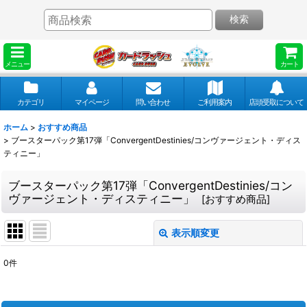
検索
メニュー
カート
カテゴリ
マイページ
問い合わせ
ご利用案内
店頭受取について
ホーム
>
おすすめ商品
>
ブースターパック第17弾「ConvergentDestinies/コンヴァージェント・ディス
ティニー」
ブースターパック第17弾「ConvergentDestinies/コン
ヴァージェント・ディスティニー」
[
おすすめ商品
]
表示順変更
閉じる
0
件
表示数
: