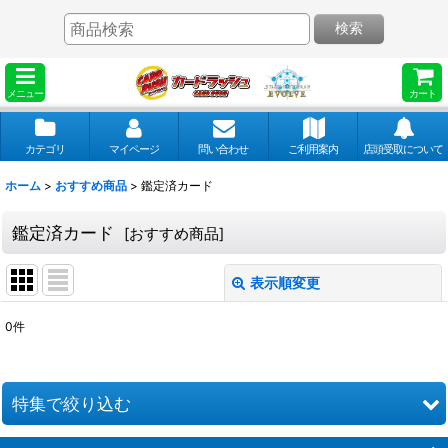
検索
メニュー
カート
カテゴリ
マイページ
問い合わせ
ご利用案内
店頭受取について
ホーム
>
おすすめ商品
>
鑑定済カード
鑑定済カード
[
おすすめ商品
]
表示順変更
閉じる
0
件
表示数
:
並び順
:
特集で絞り込む