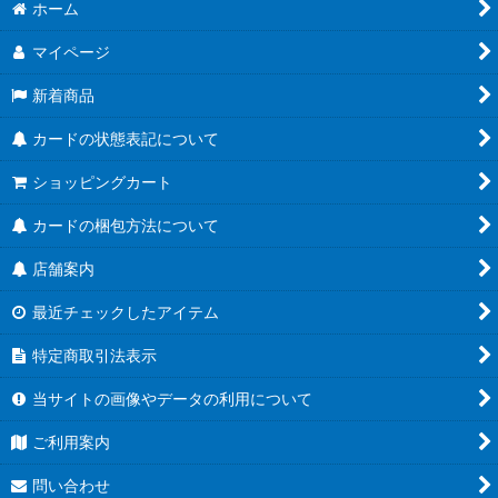
絞り込む
ホーム
ブースターパック第21弾「Academy Royale/アカデミー・ロワ
イヤル」
マイページ
ブースターパック第20弾「絶傑を継ぐ者」
新着商品
ブースターパック第19弾「天魔八虐」
カードの状態表記について
コラボパック「プリンセスコネクト！Re:Dive」
ショッピングカート
プレミアムカードセット「プリンセスコネクト！Re:Dive」
カードの梱包方法について
店舗案内
ブースターパック第18弾「新約都市・透京」
最近チェックしたアイテム
EXビギナーデッキ
特定商取引法表示
ブースターパック第17弾「ConvergentDestinies/コンヴァージ
ェント・ディスティニー」
当サイトの画像やデータの利用について
EXコラボパック「アイドルマスター シンデレラガールズ」
ご利用案内
ブースターパック第16弾「新たなる創世」
問い合わせ