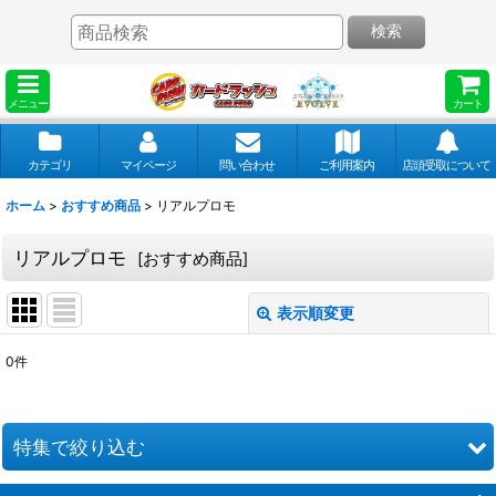
検索
メニュー
カート
カテゴリ
マイページ
問い合わせ
ご利用案内
店頭受取について
ホーム
>
おすすめ商品
>
リアルプロモ
リアルプロモ
[
おすすめ商品
]
表示順変更
閉じる
0
件
表示数
:
並び順
:
特集で絞り込む