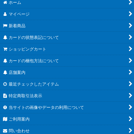
絞り込む
ホーム
ブースターパック第21弾「Academy Royale/アカデミー・ロワ
イヤル」
マイページ
ブースターパック第20弾「絶傑を継ぐ者」
新着商品
ブースターパック第19弾「天魔八虐」
カードの状態表記について
コラボパック「プリンセスコネクト！Re:Dive」
ショッピングカート
プレミアムカードセット「プリンセスコネクト！Re:Dive」
カードの梱包方法について
店舗案内
ブースターパック第18弾「新約都市・透京」
最近チェックしたアイテム
EXビギナーデッキ
特定商取引法表示
ブースターパック第17弾「ConvergentDestinies/コンヴァージ
ェント・ディスティニー」
当サイトの画像やデータの利用について
EXコラボパック「アイドルマスター シンデレラガールズ」
ご利用案内
ブースターパック第16弾「新たなる創世」
問い合わせ