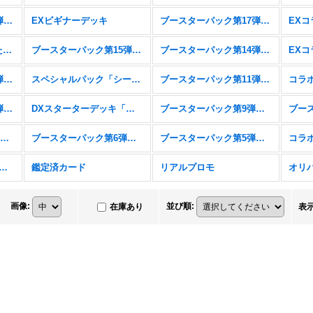
ブースターパック第18弾「新約都市・透京」
EXビギナーデッキ
ブースターパック第17弾「ConvergentDestinies/コンヴァージェント・ディスティニー」
スターターデッキ「新たなる戦場」「燃え尽きぬ炎」
ブースターパック第15弾「絶傑の試練」
ブースターパック第14弾「夢幻の饗宴」
ブースターパック第12弾「黒鉄の侵略者」
スペシャルパック「シーサイド・メモリーズ」
ブースターパック第11弾「宿命の弾丸」
ブースターパック第10弾「Gods of the Arcana」
DXスターターデッキ「学院に咲く双華」「武なる雷鳴」
ブースターパック第9弾「光影の二重奏」
コラボパック&デッキ「アイドルマスター シンデレラガールズ」
ブースターパック第6弾「絶対なる覇者」
ブースターパック第5弾「永劫なる絶傑」
スターパック第4弾「天星神話」
鑑定済カード
リアルプロモ
オリ
画像
:
並び順
:
在庫あり
表