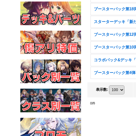
ブー
表示数
:
0
件