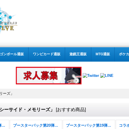
ゴンボール通販
ワンピカード通販
遊戯王通販
MTG通販
ポケ
リーズ」
シーサイド・メモリーズ」
[
おすすめ商品
]
ブースターパック第21弾「Academy Royale/アカデミー・ロワイヤル」
ブースターパック第20弾「絶傑を継ぐ者」
ブースターパック第19弾「天魔八虐」