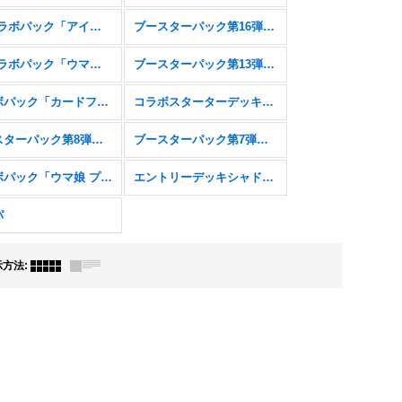
EXコラボパック「アイドルマスター シンデレラガールズ」
ブースターパック第16弾「新たなる創世」
EXコラボパック「ウマ娘 プリティーダービー」
ブースターパック第13弾「暗黒降誕」
コラボパック「カードファイト!! ヴァンガード」
コラボスターターデッキ「聖域の騎士団」「黙示録の炎」
ブースターパック第8弾「次元混沌」
ブースターパック第7弾「森羅鋼鉄」
コラボパック「ウマ娘 プリティーダービー」
エントリーデッキシャドウバースＦ
パ
示方法
: