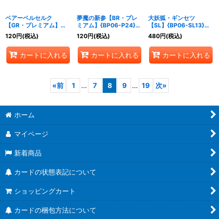
ベアーベルセルク
夢魔の新参【BR・プレ
大妖狐・ギンセツ
【GR・プレミアム】
ミアム】{BP06-P24}
【SL】{BP06-SL13}
{BP06-P23}《ナイトメ
《ナイトメア》
《ナイトメア》
120
円
(税込)
120
円
(税込)
480
円
(税込)
ア》
カートに入れる
カートに入れる
カートに入れる
«
前
1
...
7
8
9
...
19
次
»
ホーム
マイページ
新着商品
カードの状態表記について
ショッピングカート
カードの梱包方法について