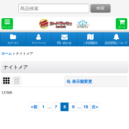
検索
メニュー
カート
カテゴリ
マイページ
問い合わせ
ご利用案内
店頭受取について
ホーム
>
ナイトメア
ナイトメア
表示順変更
閉じる
1,115
件
表示数
:
«
前
1
...
7
8
9
...
19
次
»
並び順
: