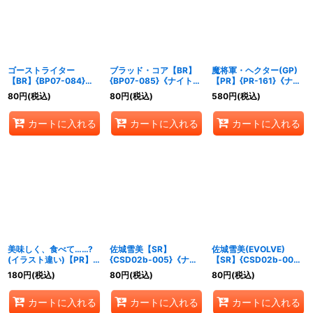
絞り込む
ゴーストライター
ブラッド・コア【BR】
魔将軍・ヘクター(GP)
【BR】{BP07-084}
{BP07-085}《ナイトメ
【PR】{PR-161}《ナイ
《ナイトメア》
ア》
トメア》
80
円
(税込)
80
円
(税込)
580
円
(税込)
カートに入れる
カートに入れる
カートに入れる
美味しく、食べて……?
佐城雪美【SR】
佐城雪美(EVOLVE)
(イラスト違い)【PR】
{CSD02b-005}《ナイ
【SR】{CSD02b-006}
{PR-149}《ナイトメ
トメア》
《ナイトメア》
180
円
(税込)
80
円
(税込)
80
円
(税込)
ア》
カートに入れる
カートに入れる
カートに入れる