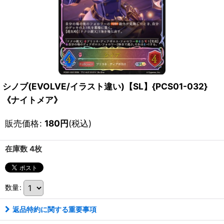
シノブ(EVOLVE/イラスト違い)【SL】{PCS01-032}
《ナイトメア》
販売価格
:
180
円
(税込)
在庫数 4枚
数量
:
返品特約に関する重要事項