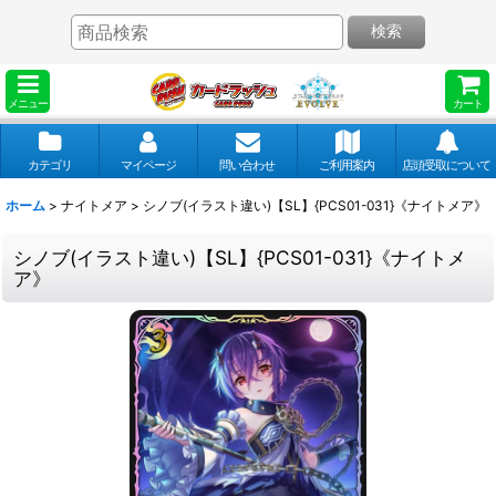
検索
メニュー
カート
カテゴリ
マイページ
問い合わせ
ご利用案内
店頭受取について
ホーム
>
ナイトメア
>
シノブ(イラスト違い)【SL】{PCS01-031}《ナイトメア》
シノブ(イラスト違い)【SL】{PCS01-031}《ナイトメ
ア》