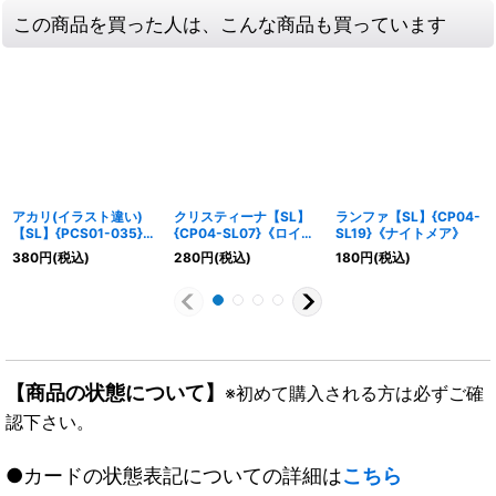
この商品を買った人は、こんな商品も買っています
アカリ(イラスト違い)
クリスティーナ【SL】
ランファ【SL】{CP04-
【SL】{PCS01-035}
{CP04-SL07}《ロイヤ
SL19}《ナイトメア》
《ナイトメア》
ル》
380
円
(税込)
280
円
(税込)
180
円
(税込)
【商品の状態について】
※初めて購入される方は必ずご確
認下さい。
●カードの状態表記についての詳細は
こちら