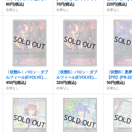
R】{PR-139}《ナイトメ
80円
(税込)
70円
(税込)
《ナイトメア
220円
(税込)
ア》
在庫なし
在庫なし
在庫なし
〔状態A-〕バロン・ダブ
〔状態B〕バロン・ダブ
〔状態B〕悪
ルフィール(EVOLVE)【P
ルフィール(EVOLVE)【P
【PR】{PR-2
R】{PR-219}《ナイトメ
450円
(税込)
R】{PR-219}《ナイトメ
320円
(税込)
メア》
50円
(税込)
ア》
ア》
在庫なし
在庫なし
在庫なし