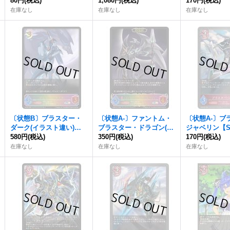
レミアム】{BP03-P21}
80円
(税込)
05}《ナイトメア》
1,080円
(税込)
ム】{CP03-P
170円
(税込)
《ナイトメア》
メア》
在庫なし
在庫なし
在庫なし
〔状態B〕ブラスター・
〔状態A-〕ファントム・
〔状態A-〕ブ
ダーク(イラスト違い)【P
ブラスター・ドラゴン(E
ジャベリン【
R】{PR-281}《ナイトメ
580円
(税込)
VOLVE)【SL】{CP03-SL
350円
(税込)
アム】{CP03-
170円
(税込)
ア》
17}《ナイトメア》
トメア》
在庫なし
在庫なし
在庫なし