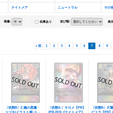
ナイトメア
ニュートラル
その
画像
:
並び順
:
在庫あり
表
«
前
1
2
3
4
5
6
7
8
9
〔状態B〕仁義の悪魔・
〔状態A-〕サロメ【PR】
〔状態B〕片
ユヅキ(イラスト違い)【P
{PR-203}《ナイトメア》
ピユラ【PR】{P