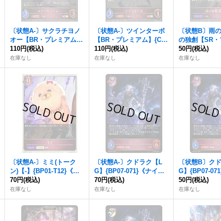
〔状態A-〕サクラチヨノ
〔状態A-〕ツインターボ
〔状態B〕雨
オー【BR・プレミアム】
【BR・プレミアム】{CP
の独創【SR
{CP01-P48}《ナイトメ
110円
(税込)
01-P47}《ナイトメア》
110円
(税込)
ム】{CP01-P
50円
(税込)
ア》
メア》
在庫なし
在庫なし
在庫なし
〔状態A-〕ミミ(トーク
〔状態A-〕クドラク【L
〔状態B〕クド
ン)【-】{BP01-T12}《ナ
G】{BP07-071}《ナイト
G】{BP07-0
イトメア》
70円
(税込)
メア》
70円
(税込)
メア》
50円
(税込)
在庫なし
在庫なし
在庫なし