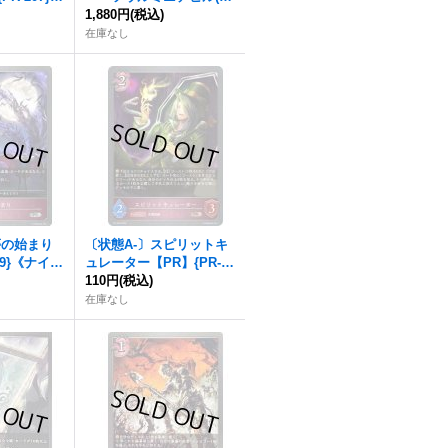
》
ストカード付)【PR】{NY
1,880円
(税込)
2024-001}《ナイトメア》
在庫なし
夢の始まり
〔状態A-〕スピリットキ
29}《ナイト
ュレーター【PR】{PR-24
4}《ナイトメア》
110円
(税込)
在庫なし