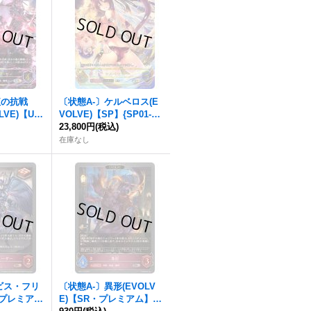
紅の抗戦
〔状態A-〕ケルベロス(E
LVE)【U
VOLVE)【SP】{SP01-S
05}《ナイト
P24}《ナイトメア》
23,800円
(税込)
在庫なし
ビス・フリ
〔状態A-〕異形(EVOLV
・プレミア
E)【SR・プレミアム】{B