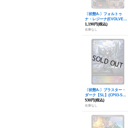
〔状態A-〕フォルトゥ
ナ・レジーナ(EVOLVE/b
サイン)【UR】{CP02-U0
1,190円
(税込)
9b}《ナイトメア》
在庫なし
〔状態A-〕ブラスター・
ダーク【SL】{CP03-SL1
8}《ナイトメア》
530円
(税込)
在庫なし