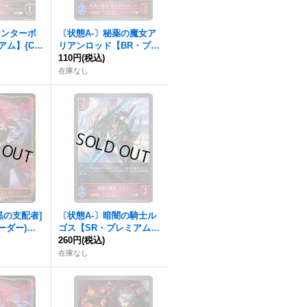
インターボ
〔状態A-〕秘薬の魔女ア
アム】{CP
リアンロッド【BR・プレ
ナイトメア》
ミアム】{CP03-P70}《ナ
110円
(税込)
イトメア》
在庫なし
黒の支配者]
〔状態A-〕暗闇の騎士ル
ーダー)
ゴス【SR・プレミアム】
LD05}《ナイ
{CP03-P61}《ナイトメ
260円
(税込)
ア》
在庫なし