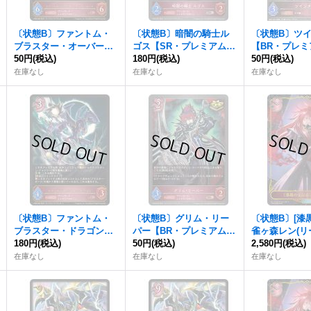
〔状態B〕ファントム・
〔状態B〕暗闇の騎士ル
〔状態B〕ツ
ブラスター・オーバーロ
ゴス【SR・プレミアム】
【BR・プレミ
ード【LG】{CP03-083}
50円
(税込)
{CP03-P61}《ナイトメ
180円
(税込)
01-P47}《
50円
(税込)
《ナイトメア》
ア》
在庫なし
在庫なし
在庫なし
〔状態B〕ファントム・
〔状態B〕グリム・リー
〔状態B〕[漆
ブラスター・ドラゴン
パー【BR・プレミアム】
雀ヶ森レン(リ
【LG】{CP03-084}《ナイ
180円
(税込)
{CP03-P66}《ナイトメ
50円
(税込)
【-】{CP03-
2,580円
(税込)
トメア》
ア》
トメア》
在庫なし
在庫なし
在庫なし