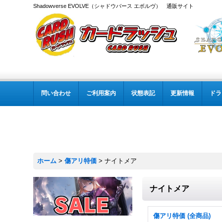
Shadowverse EVOLVE（シャドウバース エボルヴ） 通販サイト
問い合わせ
ご利用案内
状態表記
更新情報
ドラ
ホーム
>
傷アリ特価
>
ナイトメア
ナイトメア
傷アリ特価 (全商品)