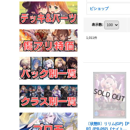
ビショップ
表示数
:
1,011
件
〔状態B〕リリム(GP)【P
R】{PR-092}《ナイトメ