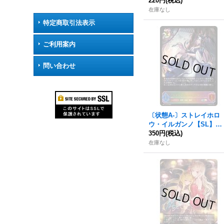
《ナイトメア》
220円
(税込)
在庫なし
特定商取引法表示
ご利用案内
問い合わせ
〔状態A-〕ストレイホロ
ウ・イルガンノ【SL】{B
P11-SL15}《ナイトメ
350円
(税込)
ア》
在庫なし