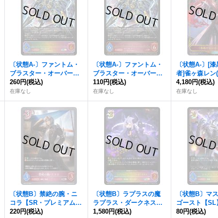
〔状態A-〕ファントム・
〔状態A-〕ファントム・
〔状態A-〕[
ブラスター・オーバーロ
ブラスター・オーバーロ
者]雀ヶ森レン
ード【SL】{CP03-SL15}
260円
(税込)
ード【LG】{CP03-083}
110円
(税込)
【-】{CP03-
4,180円
(税込)
《ナイトメア》
《ナイトメア》
トメア》
在庫なし
在庫なし
在庫なし
〔状態B〕禁絶の腕・ニ
〔状態B〕ラプラスの魔
〔状態B〕マ
コラ【SR・プレミアム】
ラプラス・ダークネス
ゴースト【SL】
{BP07-P22}《ナイトメ
220円
(税込)
【SP】{BP02-SP01}《ナ
1,580円
(税込)
L15}《ナイ
80円
(税込)