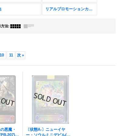
他
リアルプロモーションカード
示方法
:
10
11
次
»
翼の悪魔・
〔状態A-〕ニューイヤ
R-207}
ー・ソウルミニデビル(ポ