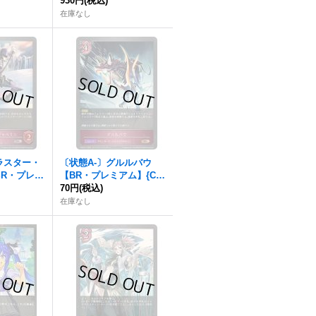
67}《ナイト
P11-P19}《ナイトメア》
930円
(税込)
在庫なし
ラスター・
〔状態A-〕グルルバウ
SR・プレミ
【BR・プレミアム】{CP
P64}《ナイ
03-P71}《ナイトメア》
70円
(税込)
在庫なし