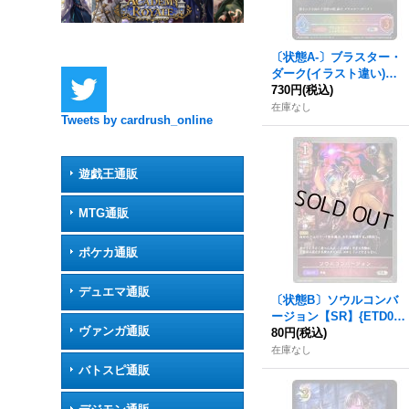
〔状態A-〕ブラスター・
ダーク(イラスト違い)【P
R】{PR-281}《ナイトメ
730円
(税込)
ア》
在庫なし
Tweets by cardrush_online
遊戯王通販
MTG通販
ポケカ通販
デュエマ通販
〔状態B〕ソウルコンバ
ージョン【SR】{ETD02-
ヴァンガ通販
007}《ナイトメア》
80円
(税込)
在庫なし
バトスピ通販