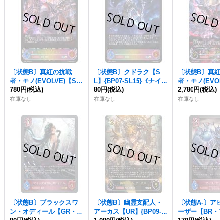
〔状態B〕真紅の抗戦
〔状態B〕クドラク【S
〔状態B〕真
者・モノ(EVOLVE)【S
L】{BP07-SL15}《ナイト
者・モノ(EVO
L】{BP07-SL14}《ナイト
780円
(税込)
メア》
80円
(税込)
R】{BP07-U
2,780円
(税込)
メア》
メア》
在庫なし
在庫なし
在庫なし
〔状態B〕ブラックスワ
〔状態B〕幽霊支配人・
〔状態A-〕ア
ン・オディール【GR・プ
アーカス【UR】{BP09-U
ーザー【BR