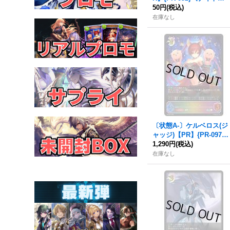
ア》
50円
(税込)
在庫なし
〔状態A-〕ケルベロス(ジ
ャッジ)【PR】{PR-097}
《ナイトメア》
1,290円
(税込)
在庫なし