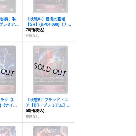
の独奏、私
〔状態A-〕冒涜の墓場
・プレミア
【SR】{BP04-090}《ナイ
45}《ナイト
トメア》
70円
(税込)
在庫なし
ラク【L
〔状態B〕ブラッド・コ
71}《ナイト
ア【BR・プレミアム】{B
P07-P25}《ナイトメア》
50円
(税込)
在庫なし