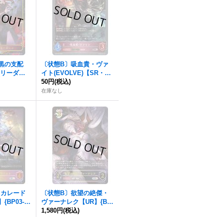
漆黒の支配
〔状態B〕吸血貴・ヴァ
(リーダー)
イト(EVOLVE)【SR・プ
LD05}《ナイ
レミアム】{BP02-P23}
50円
(税込)
《ナイトメア》
在庫なし
スカレード
〔状態B〕欲望の絶傑・
{BP03-S
ヴァーナレク【UR】{BP
トメア》
05-U05}《ナイトメア》
1,580円
(税込)