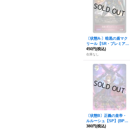
〔状態A-〕暗黒の盾マク
リール【SR・プレミア
ム】{CP03-P65}《ナイト
450円
(税込)
メア》
在庫なし
〔状態B〕正義の皇帝・
ルルーシュ【SP】{BP04-
SP01}《ナイトメア》
380円
(税込)