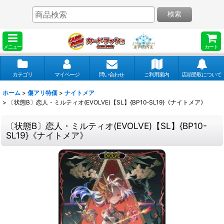
検索
メニュー
カート
カテゴリ
マイページ
問い合わせ
ご利用案内
店頭受取について
ホーム
>
傷アリ特価
>
ナイトメア
>
〔状態B〕恋人・ミルティオ(EVOLVE)【SL】{BP10-SL19}《ナイトメア》
〔状態B〕恋人・ミルティオ(EVOLVE)【SL】{BP10-
SL19}《ナイトメア》