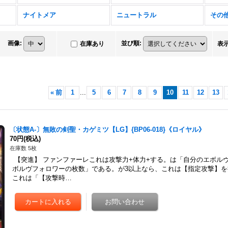
ナイトメア
ニュートラル
その
画像
:
並び順
:
在庫あり
表
«
前
1
...
5
6
7
8
9
10
11
12
13
〔状態A-〕無敗の剣聖・カゲミツ【LG】{BP06-018}《ロイヤル》
70円
(税込)
在庫数 5枚
【突進】 ファンファーレこれは攻撃力+体力+する。は「自分のエボル
ボルヴフォロワーの枚数」である。が3以上なら、これは【指定攻撃】を
これは「【攻撃時…