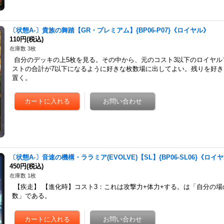
〔状態A-〕貴族の舞踏【GR・プレミアム】{BP06-P07}《ロイヤル》
110円
(税込)
在庫数 3枚
自分のデッキの上5枚を見る。その中から、元のコスト3以下のロイヤル
ストの合計が7以下になるように好きな枚数場に出してよい。残りを好
置く。
〔状態A-〕音速の機構・ララミア(EVOLVE)【SL】{BP06-SL06}《ロイ
450円
(税込)
在庫数 1枚
【疾走】 【進化時】コスト3：これは攻撃力+体力+する。は「自分の
数」である。