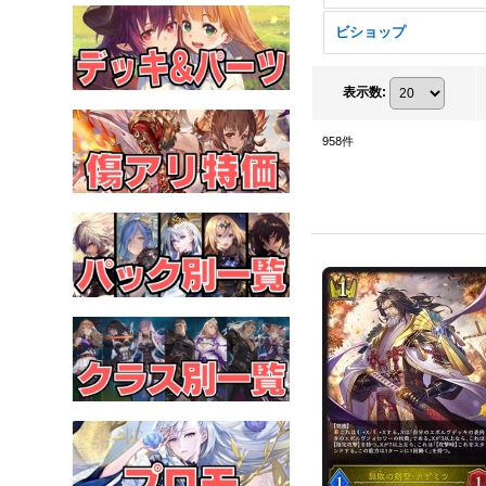
ビショップ
表示数
:
958
件