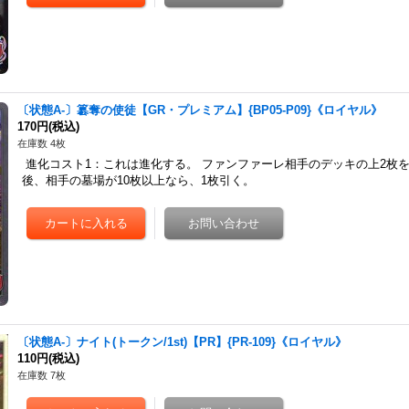
〔状態A-〕簒奪の使徒【GR・プレミアム】{BP05-P09}《ロイヤル》
170円
(税込)
在庫数 4枚
進化コスト1：これは進化する。 ファンファーレ相手のデッキの上2枚
後、相手の墓場が10枚以上なら、1枚引く。
〔状態A-〕ナイト(トークン/1st)【PR】{PR-109}《ロイヤル》
110円
(税込)
在庫数 7枚