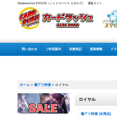
Shadowverse EVOLVE（シャドウバース エボルヴ） 通販サイト
問い合わせ
ご利用案内
状態表記
更新情報
ドラ
ホーム
>
傷アリ特価
>
ロイヤル
ロイヤル
傷アリ特価 (全商品)