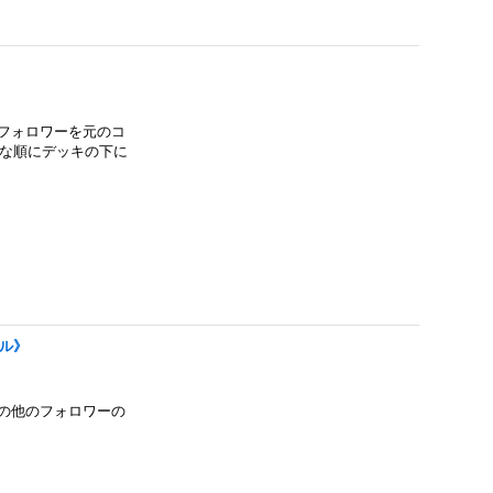
フォロワーを元のコ
きな順にデッキの下に
ヤル》
場の他のフォロワーの