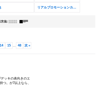
他
リアルプロモーションカード
示方法
:
14
15
...
48
次
»
ヴデッキの表向きのエ
持つ。が7以上なら、