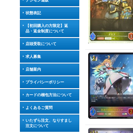
デジモン通販
状態表記
【初回購入の方限定】返
品・返金制度について
店頭受取について
求人募集
店舗案内
プライバシーポリシー
カードの梱包方法について
よくあるご質問
いたずら注文、なりすまし
注文について