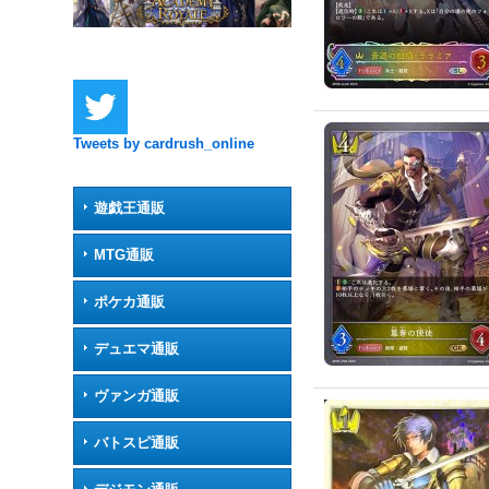
Tweets by cardrush_online
遊戯王通販
MTG通販
ポケカ通販
デュエマ通販
ヴァンガ通販
バトスピ通販