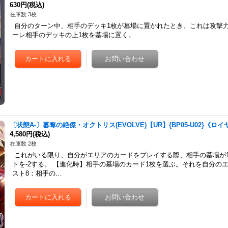
630円
(税込)
在庫数 3枚
自分のターン中、相手のデッキ1枚が墓場に置かれたとき、これは攻撃力
ーレ相手のデッキの上1枚を墓場に置く。
〔状態A-〕簒奪の絶傑・オクトリス(EVOLVE)【UR】{BP05-U02}《ロ
4,580円
(税込)
在庫数 2枚
これがいる限り、自分がエリアのカードをプレイする際、相手の墓場が1
トを-2する。 【進化時】相手の墓場のカード1枚を選ぶ。それを自分の
スト8：相手の…