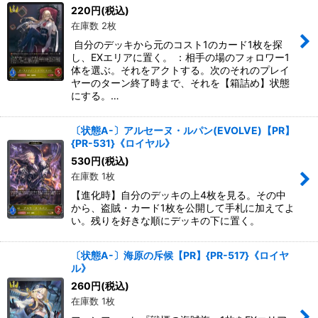
絞り込む
220
円
(税込)
在庫数 2枚
自分のデッキから元のコスト1のカード1枚を探
し、EXエリアに置く。 ：相手の場のフォロワー1
体を選ぶ。それをアクトする。次のそれのプレイ
ヤーのターン終了時まで、それを【箱詰め】状態
にする。…
〔状態A-〕アルセーヌ・ルパン(EVOLVE)【PR】
{PR-531}《ロイヤル》
530
円
(税込)
在庫数 1枚
【進化時】自分のデッキの上4枚を見る。その中
から、盗賊・カード1枚を公開して手札に加えてよ
い。残りを好きな順にデッキの下に置く。
〔状態A-〕海原の斥候【PR】{PR-517}《ロイヤ
ル》
260
円
(税込)
在庫数 1枚