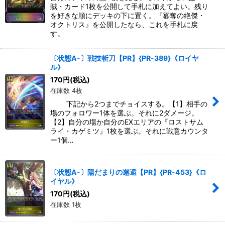
賊・カード1枚を公開して手札に加えてよい。残り
を好きな順にデッキの下に置く。『簒奪の絶傑・
オクトリス』を公開したなら、これを手札に戻
す。
〔状態A-〕戦技斬刀【PR】{PR-389}《ロイヤ
ル》
170
円
(税込)
在庫数 4枚
下記から2つまでチョイスする。【1】相手の
場のフォロワー1体を選ぶ。それに2ダメージ。
【2】自分の場か自分のEXエリアの『ロストサム
ライ・カゲミツ』1枚を選ぶ。それに戦意カウンタ
ー1個…
〔状態A-〕陽だまりの邂逅【PR】{PR-453}《ロ
イヤル》
170
円
(税込)
在庫数 1枚