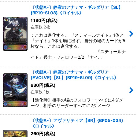
〔状態A-〕静寂のアナテマ・ギルダリア【SL】
{BP19-SL08}《ロイヤル》
1,190
円
(税込)
在庫数 2枚
：これは進化する。 『スティールナイト』1体と
『ナイト』1体を場に出す。自分の場のカードが5
枚なら、これは進化する。
――――――――――――――― 『スティールナ
イト』兵士・フォロワー2/2 『ナイ…
〔状態A-〕静寂のアナテマ・ギルダリア
(EVOLVE)【SL】{BP19-SL09}《ロイヤル》
630
円
(税込)
在庫数 1枚
【進化時】相手の場のフォロワーすべてに4ダメ
ージ。相手のリーダーすべてに2ダメージ。
〔状態A-〕アヴァリティア【BR】{BP05-034}
《ロイヤル》
260
円
(税込)