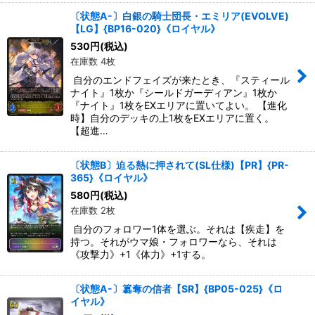
〔状態A-〕白銀の騎士団長・エミリア(EVOLVE)
【LG】{BP16-020}《ロイヤル》
530
円
(税込)
在庫数 4枚
自分のエンドフェイズが来たとき、『スティール
ナイト』1枚か『シールドガーディアン』1枚か
『ナイト』1枚をEXエリアに置いてよい。 【進化
時】自分のデッキの上1枚をEXエリアに置く。
【超進…
〔状態B〕迫る熱に押されて(SL仕様)【PR】{PR-
365}《ロイヤル》
580
円
(税込)
在庫数 2枚
自分のフォロワー1体を選ぶ。それは【疾走】を
持つ。それがウマ娘・フォロワーなら、それは
《攻撃力》+1《体力》+1する。
〔状態A-〕簒奪の信者【SR】{BP05-025}《ロ
イヤル》