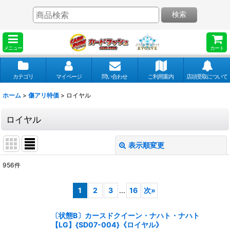
検索
メニュー
カート
カテゴリ
マイページ
問い合わせ
ご利用案内
店頭受取について
ホーム
>
傷アリ特価
>
ロイヤル
ロイヤル
表示順変更
閉じる
956
件
表示数
:
1
2
3
...
16
次
»
並び順
:
〔状態B〕カースドクイーン・ナハト・ナハト
【LG】{SD07-004}《ロイヤル》