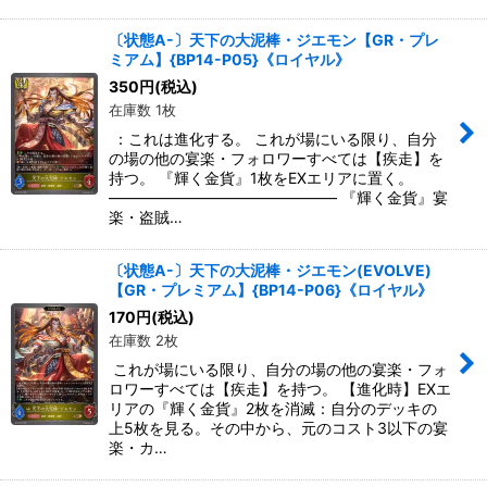
〔状態A-〕天下の大泥棒・ジエモン【GR・プレ
ミアム】{BP14-P05}《ロイヤル》
350
円
(税込)
在庫数 1枚
：これは進化する。 これが場にいる限り、自分
の場の他の宴楽・フォロワーすべては【疾走】を
持つ。 『輝く金貨』1枚をEXエリアに置く。
――――――――――――――― 『輝く金貨』宴
楽・盗賊…
〔状態A-〕天下の大泥棒・ジエモン(EVOLVE)
【GR・プレミアム】{BP14-P06}《ロイヤル》
170
円
(税込)
在庫数 2枚
これが場にいる限り、自分の場の他の宴楽・フォ
ロワーすべては【疾走】を持つ。 【進化時】EXエ
リアの『輝く金貨』2枚を消滅：自分のデッキの
上5枚を見る。その中から、元のコスト3以下の宴
楽・カ…