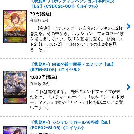
〔状態A-〕[ポジティブパッション]本田未央
【LG】{CSD02c-001}《ロイヤル》
70
円
(税込)
在庫数 9枚
【突進】 ファンファーレ自分のデッキの上2枚
を見る。その中から、パッション・フォロワー1枚
を場に出してよい。残りを墓場に置く。 起動コス
ト2【レッスン2】：自分のデッキの上2枚を見
る。そ…
〔状態A-〕白銀の騎士団長・エミリア【SL】
{BP16-SL05}《ロイヤル》
1,680
円
(税込)
在庫数 3枚
：これは進化する。 自分のエンドフェイズが来
たとき、『スティールナイト』1枚か『シールドガ
ーディアン』1枚か『ナイト』1枚をEXエリアに置
いてよい。
〔状態A-〕シンデレラガール 渋谷凛【SL】
{ECP02-SL06}《ロイヤル》