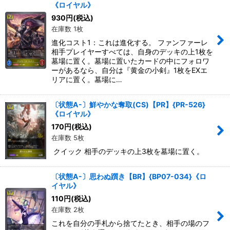
《ロイヤル》
930
円
(税込)
在庫数 1枚
進化コスト1：これは進化する。 ファンファーレ
相手プレイヤーすべては、自身のデッキの上1枚を
墓場に置く。墓場に置いたカードの中にフォロワ
ーがあるなら、自分は『黄金の小剣』1枚をEXエ
リアに置く。墓場に…
〔状態A-〕鮮やかな奪取(CS)【PR】{PR-526}
《ロイヤル》
170
円
(税込)
在庫数 5枚
クイック 相手のデッキの上3枚を墓場に置く。
〔状態A-〕思わぬ躓き【BR】{BP07-034}《ロ
イヤル》
110
円
(税込)
在庫数 2枚
これを自分の手札から捨てたとき、相手の場のフ