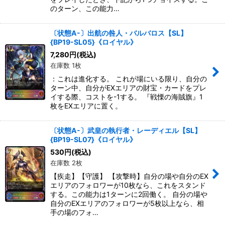
のターン、この能力…
〔状態A-〕出航の咎人・バルバロス【SL】
{BP19-SL05}《ロイヤル》
7,280
円
(税込)
在庫数 1枚
：これは進化する。 これが場にいる限り、自分の
ターン中、自分がEXエリアの財宝・カードをプレ
イする際、コストを-1する。 『戦慄の海賊旗』1
枚をEXエリアに置く。
〔状態A-〕武皇の執行者・レーディエル【SL】
{BP19-SL07}《ロイヤル》
530
円
(税込)
在庫数 2枚
【疾走】【守護】 【攻撃時】自分の場や自分のEX
エリアのフォロワーが10枚なら、これをスタンド
する。この能力は1ターンに2回働く。 自分の場や
自分のEXエリアのフォロワーが5枚以上なら、相
手の場のフォ…