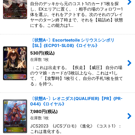
自分のデッキから元のコスト1のカード1枚を探
し、EXエリアに置く。 ：相手の場のフォロワー1
体を選ぶ。それをアクトする。次のそれのプレイ
ヤーのターン終了時まで、それを【箱詰め】状態
にする。この能力は1…
〔状態A-〕Escorteetoile シリウスシンボリ
【SL】{ECP01-SL08}《ロイヤル》
530
円
(税込)
在庫数 1枚
：これは出走する。 【疾走】【威圧】 自分の場
のウマ娘・カードが3枚以上なら、これは+1し
て、「【攻撃時】1枚引く。自分の手札1枚を捨て
る」を持つ。
〔状態A-〕レオニダス(QUALIFIER)【PR】{PR-
044}《ロイヤル》
7,980
円
(税込)
在庫数 1枚
JCS2023 (JCSプロモ) 《進化》《コスト1》：
これは進化する。