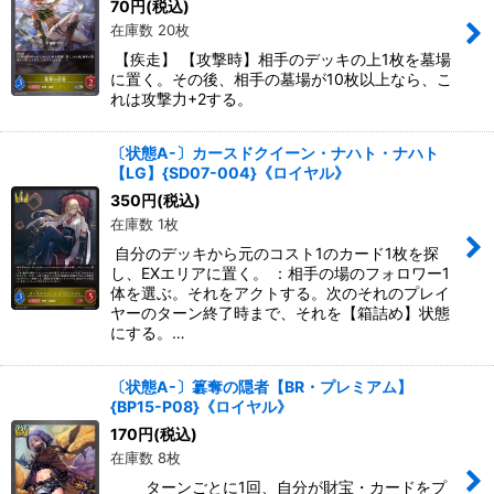
70
円
(税込)
在庫数 20枚
【疾走】 【攻撃時】相手のデッキの上1枚を墓場
に置く。その後、相手の墓場が10枚以上なら、こ
れは攻撃力+2する。
〔状態A-〕カースドクイーン・ナハト・ナハト
【LG】{SD07-004}《ロイヤル》
350
円
(税込)
在庫数 1枚
自分のデッキから元のコスト1のカード1枚を探
し、EXエリアに置く。 ：相手の場のフォロワー1
体を選ぶ。それをアクトする。次のそれのプレイ
ヤーのターン終了時まで、それを【箱詰め】状態
にする。…
〔状態A-〕簒奪の隠者【BR・プレミアム】
{BP15-P08}《ロイヤル》
170
円
(税込)
在庫数 8枚
ターンごとに1回、自分が財宝・カードをプ