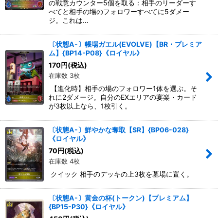
の戦意カウンター5個を取る：相手のリーダーす
べてと相手の場のフォロワーすべてに5ダメー
ジ。これは…
〔状態A-〕帳場ガエル(EVOLVE)【BR・プレミア
ム】{BP14-P08}《ロイヤル》
170
円
(税込)
在庫数 3枚
【進化時】相手の場のフォロワー1体を選ぶ。そ
れに2ダメージ。自分のEXエリアの宴楽・カード
が3枚以上なら、1枚引く。
〔状態A-〕鮮やかな奪取【SR】{BP06-028}
《ロイヤル》
70
円
(税込)
在庫数 4枚
クイック 相手のデッキの上3枚を墓場に置く。
〔状態A-〕黄金の杯(トークン)【プレミアム】
{BP15-P30}《ロイヤル》