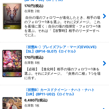
170
円
(税込)
在庫数 2枚
自分の場のフォロワーが進化したとき、相手の場
のフォロワー1体を選ぶ。それに2ダメージ。 これ
を墓場に置く：自分の場の指揮官・フォロワー1体
を選ぶ。それは「【攻撃時】相手のリーダーすべ
てに2…
〔状態A-〕ブレイズフレア・マーズ(EVOLVE)
【SL】{BP14-SL07}《ロイヤル》
170
円
(税込)
在庫数 8枚
【必殺】 【進化時】相手の場のフォロワー1体を
選ぶ。それに2ダメージ。 『炎将の二槍』1つを場
に出す。
〔状態B〕カースドクイーン・ナハト・ナハト
【UR】{BP11-U02}《ロイヤル》
6,480
円
(税込)
在庫数 1枚