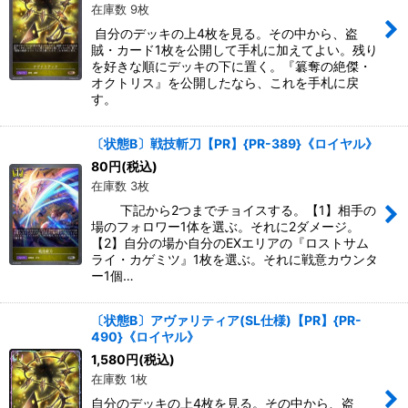
在庫数 9枚
自分のデッキの上4枚を見る。その中から、盗
賊・カード1枚を公開して手札に加えてよい。残り
を好きな順にデッキの下に置く。『簒奪の絶傑・
オクトリス』を公開したなら、これを手札に戻
す。
〔状態B〕戦技斬刀【PR】{PR-389}《ロイヤル》
80
円
(税込)
在庫数 3枚
下記から2つまでチョイスする。【1】相手の
場のフォロワー1体を選ぶ。それに2ダメージ。
【2】自分の場か自分のEXエリアの『ロストサム
ライ・カゲミツ』1枚を選ぶ。それに戦意カウンタ
ー1個…
〔状態B〕アヴァリティア(SL仕様)【PR】{PR-
490}《ロイヤル》
1,580
円
(税込)
在庫数 1枚
自分のデッキの上4枚を見る。その中から、盗