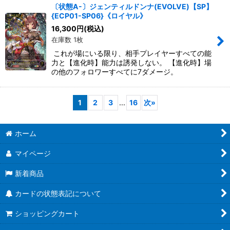
〔状態A-〕ジェンティルドンナ(EVOLVE)【SP】
{ECP01-SP06}《ロイヤル》
16,300
円
(税込)
在庫数 1枚
これが場にいる限り、相手プレイヤーすべての能
力と【進化時】能力は誘発しない。 【進化時】場
の他のフォロワーすべてに7ダメージ。
1
2
3
...
16
次
»
ホーム
マイページ
新着商品
カードの状態表記について
ショッピングカート