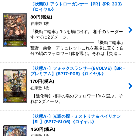
〔状態B〕アウトローガンナー【PR】{PR-303}
《ロイヤル》
80
円
(税込)
在庫数 1枚
『機動二輪車』1つを場に出す。 相手のリーダー
すべてに2ダメージ。
――――――――――――――― 『機動二輪車』
荒野・乗物・アミュレットこれを墓場に置く：自
分の場のフォロワー1体を選ぶ。それは【突進…
〔状態A-〕フォックスランサー(EVOLVE)【BR・
プレミアム】{BP17-P08}《ロイヤル》
170
円
(税込)
在庫数 1枚
【進化時】相手の場のフォロワー1体を選ぶ。そ
れに2ダメージ。
〔状態A-〕光耀の標・ミストリナ＆ベイリオン
【SL】{BP17-SL06}《ロイヤル》
450
円
(税込)
在庫数 1枚