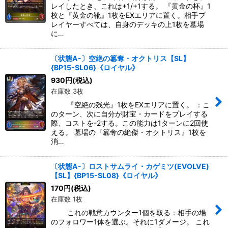
レイしたとき、これは+1/+1する。 『黄金の杯』1
枚と『黄金の靴』1枚をEXエリアに置く。相手プ
レイヤーすべては、自身のデッキの上1枚を墓場
に…
〔状態A-〕空絶の簒奪・オクトリス【SL】
{BP15-SL06}《ロイヤル》
930
円
(税込)
在庫数 3枚
『空絶の残光』1枚をEXエリアに置く。 ：こ
のターン、次に自分が財宝・カードをプレイする
際、コストを-2する。この能力は1ターンに2回使
える。 墓場の『簒奪の絶傑・オクトリス』1枚を
消…
〔状態A-〕ロストサムライ・カゲミツ(EVOLVE)
【SL】{BP15-SL08}《ロイヤル》
170
円
(税込)
在庫数 1枚
これの戦意カウンター1個を取る：相手の場
のフォロワー1体を選ぶ。それに1ダメージ。 これ