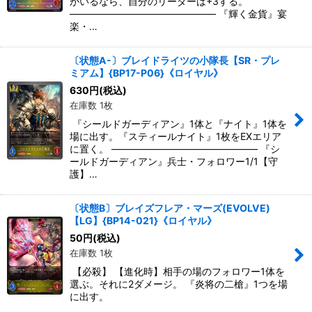
がいるなら、自分のリーダーは+3する。
――――――――――――――― 『輝く金貨』宴
楽・…
〔状態A-〕ブレイドライツの小隊長【SR・プレ
ミアム】{BP17-P06}《ロイヤル》
630
円
(税込)
在庫数 1枚
『シールドガーディアン』1体と『ナイト』1体を
場に出す。『スティールナイト』1枚をEXエリア
に置く。 ――――――――――――――― 『シ
ールドガーディアン』兵士・フォロワー1/1【守
護】…
〔状態B〕ブレイズフレア・マーズ(EVOLVE)
【LG】{BP14-021}《ロイヤル》
50
円
(税込)
在庫数 1枚
【必殺】 【進化時】相手の場のフォロワー1体を
選ぶ。それに2ダメージ。 『炎将の二槍』1つを場
に出す。