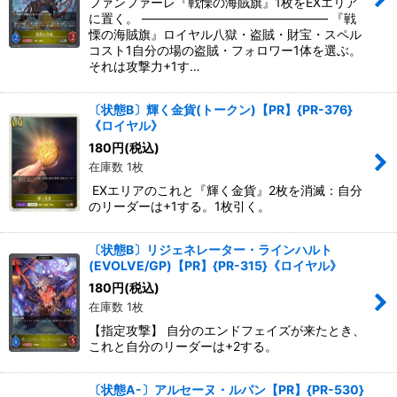
ファンファーレ『戦慄の海賊旗』1枚をEXエリア
に置く。 ――――――――――――――― 『戦
慄の海賊旗』ロイヤル八獄・盗賊・財宝・スペル
コスト1自分の場の盗賊・フォロワー1体を選ぶ。
それは攻撃力+1す…
〔状態B〕輝く金貨(トークン)【PR】{PR-376}
《ロイヤル》
180
円
(税込)
在庫数 1枚
EXエリアのこれと『輝く金貨』2枚を消滅：自分
のリーダーは+1する。1枚引く。
〔状態B〕リジェネレーター・ラインハルト
(EVOLVE/GP)【PR】{PR-315}《ロイヤル》
180
円
(税込)
在庫数 1枚
【指定攻撃】 自分のエンドフェイズが来たとき、
これと自分のリーダーは+2する。
〔状態A-〕アルセーヌ・ルパン【PR】{PR-530}