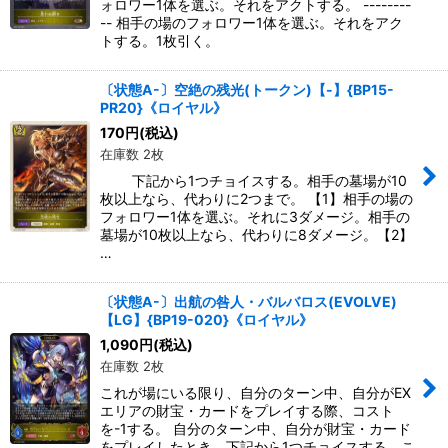
ォロワー1体を選ぶ。それをアクトする。 --------
-- 相手の場のフォロワー1体を選ぶ。それをアク
トする。1枚引く。
〔状態A-〕空絶の残光(トークン)【-】{BP15-
PR20}《ロイヤル》
170
円
(税込)
在庫数 2枚
下記から1つチョイスする。相手の墓場が10
枚以上なら、代わりに2つまで。 【1】相手の場の
フォロワー1体を選ぶ。それに3ダメージ。相手の
墓場が10枚以上なら、代わりに8ダメージ。【2】
…
〔状態A-〕出航の咎人・バルバロス(EVOLVE)
【LG】{BP19-020}《ロイヤル》
1,090
円
(税込)
在庫数 2枚
これが場にいる限り、自分のターン中、自分がEX
エリアの財宝・カードをプレイする際、コスト
を-1する。 自分のターン中、自分が財宝・カード
をプレイしたとき、下記から1つチョイスする。こ