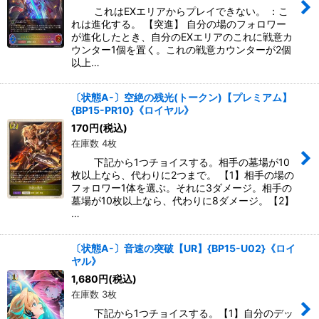
これはEXエリアからプレイできない。 ：こ
れは進化する。 【突進】 自分の場のフォロワー
が進化したとき、自分のEXエリアのこれに戦意カ
ウンター1個を置く。これの戦意カウンターが2個
以上…
〔状態A-〕空絶の残光(トークン)【プレミアム】
{BP15-PR10}《ロイヤル》
170
円
(税込)
在庫数 4枚
下記から1つチョイスする。相手の墓場が10
枚以上なら、代わりに2つまで。 【1】相手の場の
フォロワー1体を選ぶ。それに3ダメージ。相手の
墓場が10枚以上なら、代わりに8ダメージ。【2】
…
〔状態A-〕音速の突破【UR】{BP15-U02}《ロイ
ヤル》
1,680
円
(税込)
在庫数 3枚
下記から1つチョイスする。【1】自分のデッ