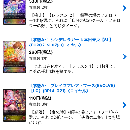
530
円
(税込)
在庫数 2枚
【疾走】 【レッスン_2】：相手の場のフォロワ
ー1体を選ぶ。それに「自分の場のクール・フォロ
ワーの数」と同じダメージ。
〔状態A-〕シンデレラガール 本田未央【SL】
{ECP02-SL07}《ロイヤル》
260
円
(税込)
在庫数 1枚
：これは進化する。 【レッスン_1】：1枚引く。
自分の手札1枚を捨てる。
〔状態A-〕ブレイズフレア・マーズ(EVOLVE)
【LG】{BP14-021}《ロイヤル》
110
円
(税込)
在庫数 3枚
【必殺】 【進化時】相手の場のフォロワー1体を
選ぶ。それに2ダメージ。 『炎将の二槍』1つを場
に出す。