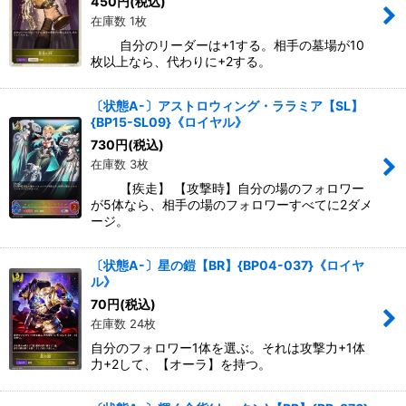
450
円
(税込)
在庫数 1枚
自分のリーダーは+1する。相手の墓場が10
枚以上なら、代わりに+2する。
〔状態A-〕アストロウィング・ララミア【SL】
{BP15-SL09}《ロイヤル》
730
円
(税込)
在庫数 3枚
【疾走】 【攻撃時】自分の場のフォロワー
が5体なら、相手の場のフォロワーすべてに2ダメ
ージ。
〔状態A-〕星の鎧【BR】{BP04-037}《ロイヤ
ル》
70
円
(税込)
在庫数 24枚
自分のフォロワー1体を選ぶ。それは攻撃力+1体
力+2して、【オーラ】を持つ。