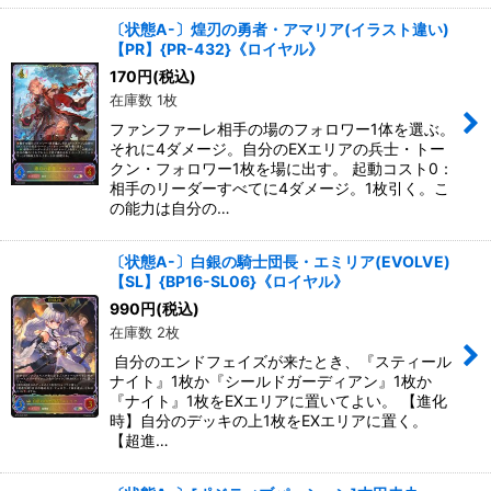
〔状態A-〕煌刃の勇者・アマリア(イラスト違い)
【PR】{PR-432}《ロイヤル》
170
円
(税込)
在庫数 1枚
ファンファーレ相手の場のフォロワー1体を選ぶ。
それに4ダメージ。自分のEXエリアの兵士・トー
クン・フォロワー1枚を場に出す。 起動コスト0：
相手のリーダーすべてに4ダメージ。1枚引く。こ
の能力は自分の…
〔状態A-〕白銀の騎士団長・エミリア(EVOLVE)
【SL】{BP16-SL06}《ロイヤル》
990
円
(税込)
在庫数 2枚
自分のエンドフェイズが来たとき、『スティール
ナイト』1枚か『シールドガーディアン』1枚か
『ナイト』1枚をEXエリアに置いてよい。 【進化
時】自分のデッキの上1枚をEXエリアに置く。
【超進…