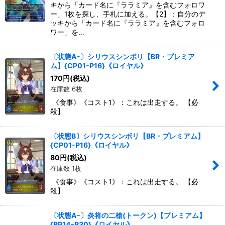
キから「カード名に『ララミア』を含むフォロワ
ー」1枚を探し、手札に加える。【2】：自分のデ
ッキから「カード名に『ララミア』を含むフォロ
ワー」を…
〔状態A-〕シリウスシンボリ【BR・プレミア
ム】{CP01-P16}《ロイヤル》
170
円
(税込)
在庫数 6枚
《食事》《コスト1》：これは出走する。 【必
殺】
〔状態B〕シリウスシンボリ【BR・プレミアム】
{CP01-P16}《ロイヤル》
80
円
(税込)
在庫数 1枚
《食事》《コスト1》：これは出走する。 【必
殺】
〔状態A-〕炎将の二槍(トークン)【プレミアム】
{BP14-P30}《ロイヤル》