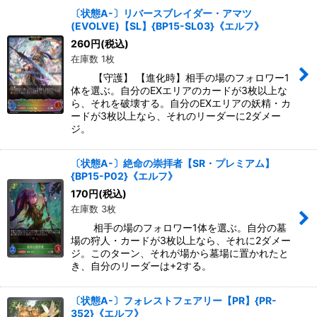
〔状態A-〕リバースブレイダー・アマツ
(EVOLVE)【SL】{BP15-SL03}《エルフ》
260
円
(税込)
在庫数 1枚
【守護】 【進化時】相手の場のフォロワー1
体を選ぶ。自分のEXエリアのカードが3枚以上な
ら、それを破壊する。自分のEXエリアの妖精・カ
ードが3枚以上なら、それのリーダーに2ダメー
ジ。
〔状態A-〕絶命の崇拝者【SR・プレミアム】
{BP15-P02}《エルフ》
170
円
(税込)
在庫数 3枚
相手の場のフォロワー1体を選ぶ。自分の墓
場の狩人・カードが3枚以上なら、それに2ダメー
ジ。このターン、それが場から墓場に置かれたと
き、自分のリーダーは+2する。
〔状態A-〕フォレストフェアリー【PR】{PR-
352}《エルフ》