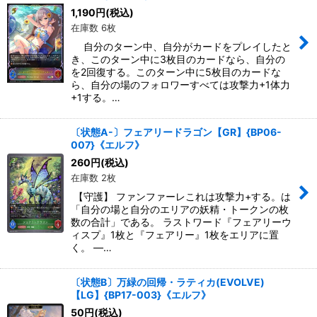
1,190
円
(税込)
在庫数 6枚
自分のターン中、自分がカードをプレイしたと
き、このターン中に3枚目のカードなら、自分の
を2回復する。このターン中に5枚目のカードな
ら、自分の場のフォロワーすべては攻撃力+1体力
+1する。…
〔状態A-〕フェアリードラゴン【GR】{BP06-
007}《エルフ》
260
円
(税込)
在庫数 2枚
【守護】 ファンファーレこれは攻撃力+する。は
「自分の場と自分のエリアの妖精・トークンの枚
数の合計」である。 ラストワード『フェアリーウ
ィスプ』1枚と『フェアリー』1枚をエリアに置
く。 ―…
〔状態B〕万緑の回帰・ラティカ(EVOLVE)
【LG】{BP17-003}《エルフ》
50
円
(税込)