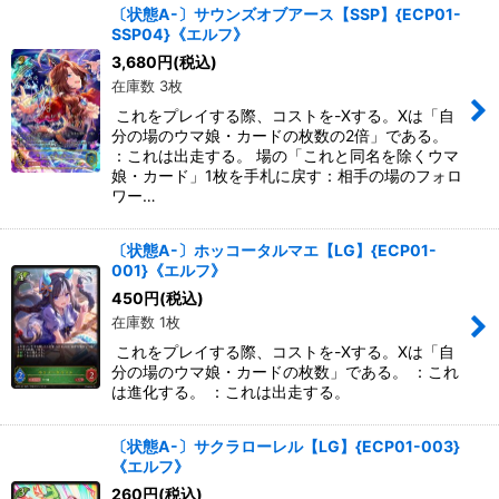
〔状態A-〕サウンズオブアース【SSP】{ECP01-
SSP04}《エルフ》
3,680
円
(税込)
在庫数 3枚
これをプレイする際、コストを-Xする。Xは「自
分の場のウマ娘・カードの枚数の2倍」である。
：これは出走する。 場の「これと同名を除くウマ
娘・カード」1枚を手札に戻す：相手の場のフォロ
ワー…
〔状態A-〕ホッコータルマエ【LG】{ECP01-
001}《エルフ》
450
円
(税込)
在庫数 1枚
これをプレイする際、コストを-Xする。Xは「自
分の場のウマ娘・カードの枚数」である。 ：これ
は進化する。 ：これは出走する。
〔状態A-〕サクラローレル【LG】{ECP01-003}
《エルフ》
260
円
(税込)