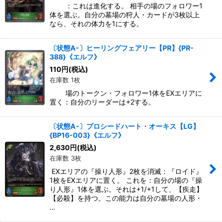
：これは進化する。 相手の場のフォロワー1
体を選ぶ。自分の墓場の狩人・カードが3枚以上
なら、それの体力を1にする。
〔状態A-〕ヒーリングフェアリー【PR】{PR-
388}《エルフ》
110
円
(税込)
在庫数 1枚
場のトークン・フォロワー1体をEXエリアに
置く：自分のリーダーは+2する。
〔状態A-〕プロシードハート・オーキス【LG】
{BP16-003}《エルフ》
2,630
円
(税込)
在庫数 3枚
EXエリアの『操り人形』2枚を消滅：『ロイド』
1枚をEXエリアに置く。 これを：自分の場の『操
り人形』1体を選ぶ。それは+1/+1して、【疾走】
【必殺】を持つ。この能力は自分の墓場の人形・
…