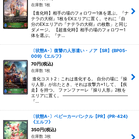
在庫数 1枚
【進化時】相手の場のフォロワー1体を選ぶ。『ナ
テラの大樹』1枚をEXエリアに置く。それに「自
分のEXエリアの『ナテラの大樹』の枚数」と同じ
ダメージ。 【超進化時】相手の場のフォロワー1
体を選ぶ。『ナ…
〔状態A-〕復讐の人形遣い・ノア【SR】{BP05-
009}《エルフ》
70
円
(税込)
在庫数 1枚
進化コスト2：これは進化する。 自分の場に『操
り人形』が出たとき、それは攻撃力+1して、【疾
走】を持つ。 ファンファーレ『操り人形』2枚を
エリアに置く。 ―――――――――――――――
『…
〔状態A-〕ベビーカーバンクル【PR】{PR-424}
《エルフ》
350
円
(税込)
在庫数 3枚