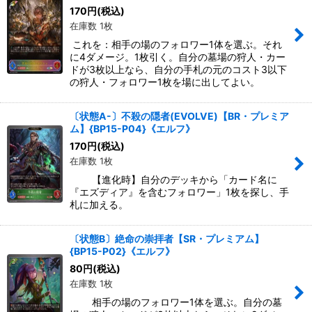
170
円
(税込)
在庫数 1枚
これを：相手の場のフォロワー1体を選ぶ。それ
に4ダメージ。1枚引く。自分の墓場の狩人・カー
ドが3枚以上なら、自分の手札の元のコスト3以下
の狩人・フォロワー1枚を場に出してよい。
〔状態A-〕不殺の隠者(EVOLVE)【BR・プレミア
ム】{BP15-P04}《エルフ》
170
円
(税込)
在庫数 1枚
【進化時】自分のデッキから「カード名に
『エズディア』を含むフォロワー」1枚を探し、手
札に加える。
〔状態B〕絶命の崇拝者【SR・プレミアム】
{BP15-P02}《エルフ》
80
円
(税込)
在庫数 1枚
相手の場のフォロワー1体を選ぶ。自分の墓