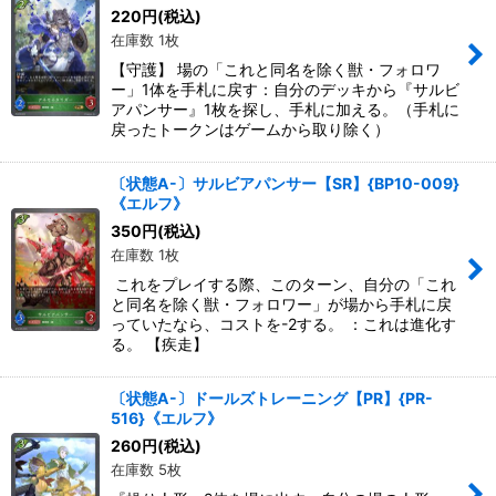
絞り込む
220
円
(税込)
在庫数 1枚
【守護】 場の「これと同名を除く獣・フォロワ
ー」1体を手札に戻す：自分のデッキから『サルビ
アパンサー』1枚を探し、手札に加える。（手札に
戻ったトークンはゲームから取り除く）
〔状態A-〕サルビアパンサー【SR】{BP10-009}
《エルフ》
350
円
(税込)
在庫数 1枚
これをプレイする際、このターン、自分の「これ
と同名を除く獣・フォロワー」が場から手札に戻
っていたなら、コストを-2する。 ：これは進化す
る。 【疾走】
〔状態A-〕ドールズトレーニング【PR】{PR-
516}《エルフ》
260
円
(税込)
在庫数 5枚