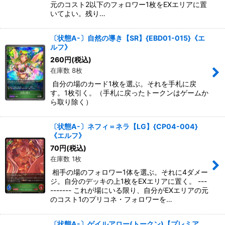
元のコスト2以下のフォロワー1枚をEXエリアに置
いてよい。残り…
〔状態A-〕自然の導き【SR】{EBD01-015}《エ
ルフ》
260
円
(税込)
在庫数 8枚
自分の場のカード1枚を選ぶ。それを手札に戻
す。1枚引く。（手札に戻ったトークンはゲームか
ら取り除く）
〔状態A-〕ネフィ＝ネラ【LG】{CP04-004}
《エルフ》
70
円
(税込)
在庫数 1枚
相手の場のフォロワー1体を選ぶ。それに4ダメー
ジ。自分のデッキの上1枚をEXエリアに置く。 ---
------- これが場にいる限り、自分がEXエリアの元
のコスト1のプリコネ・フォロワーを…
〔状態A-〕ゲイルアロー(トークン)【プレミア