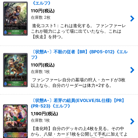
《エルフ》
110
円
(税込)
在庫数 2枚
進化コスト1：これは進化する。 ファンファーレ
これが能力によって場に出ていたなら、これは
【疾走】を持つ。
〔状態A-〕不殺の従者【BR】{BP05-012}《エル
フ》
110
円
(税込)
在庫数 1枚
ファンファーレ自分の墓場の狩人・カードが3枚
以上なら、自分のリーダーは体力+2する。
〔状態A-〕若芽の組員(EVOLVE/SL仕様)【PR】
{PR-523}《エルフ》
1,190
円
(税込)
在庫数 1枚
【進化時】自分のデッキの上4枚を見る。その中
から、八獄・カード1枚を公開して手札に加えてよ