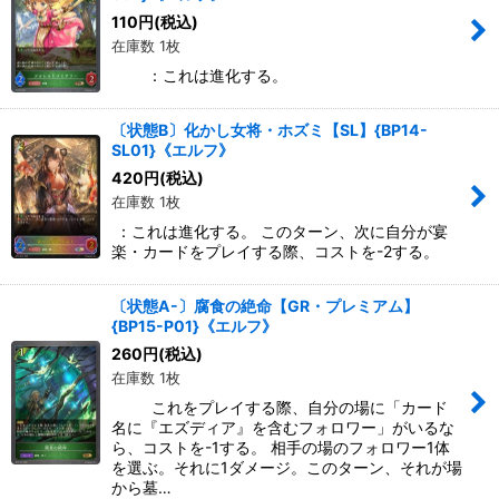
110
円
(税込)
在庫数 1枚
：これは進化する。
〔状態B〕化かし女将・ホズミ【SL】{BP14-
SL01}《エルフ》
420
円
(税込)
在庫数 1枚
：これは進化する。 このターン、次に自分が宴
楽・カードをプレイする際、コストを-2する。
〔状態A-〕腐食の絶命【GR・プレミアム】
{BP15-P01}《エルフ》
260
円
(税込)
在庫数 1枚
これをプレイする際、自分の場に「カード
名に『エズディア』を含むフォロワー」がいるな
ら、コストを-1する。 相手の場のフォロワー1体
を選ぶ。それに1ダメージ。このターン、それが場
から墓…