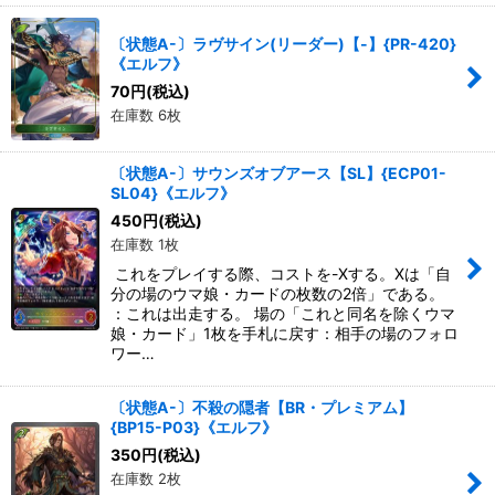
〔状態A-〕ラヴサイン(リーダー)【-】{PR-420}
《エルフ》
70
円
(税込)
在庫数 6枚
〔状態A-〕サウンズオブアース【SL】{ECP01-
SL04}《エルフ》
450
円
(税込)
在庫数 1枚
これをプレイする際、コストを-Xする。Xは「自
分の場のウマ娘・カードの枚数の2倍」である。
：これは出走する。 場の「これと同名を除くウマ
娘・カード」1枚を手札に戻す：相手の場のフォロ
ワー…
〔状態A-〕不殺の隠者【BR・プレミアム】
{BP15-P03}《エルフ》
350
円
(税込)
在庫数 2枚