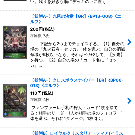
い。残りを好きな順にデッキの下に置く。
〔状態A-〕九尾の決意【GR】{BP13-008}《エ
ルフ》
260
円
(税込)
在庫数 7枚
下記から2つまでチョイスする。【1】自分の
場の『九火石炎・セッカ』1体を選ぶ。自分の消滅
領域が9枚以上なら、それは+2/+2して、【疾走】
を持つ。【2】自分の場の「カード名に『セッ
カ』…
〔状態A-〕クロスボウスナイパー【BR】{BP06-
013}《エルフ》
110
円
(税込)
在庫数 4枚
ファンファーレ手札の狩人・カード1枚を捨て
る：相手のリーダー1人か相手の場のフォロワー1
体を選ぶ。それに1ダメージ。1枚引く。
〔状態B〕ロイヤルクリスタリア・ティア(イラス