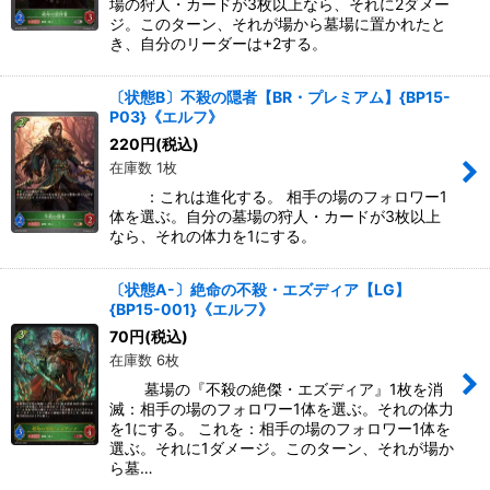
場の狩人・カードが3枚以上なら、それに2ダメー
ジ。このターン、それが場から墓場に置かれたと
き、自分のリーダーは+2する。
〔状態B〕不殺の隠者【BR・プレミアム】{BP15-
P03}《エルフ》
220
円
(税込)
在庫数 1枚
：これは進化する。 相手の場のフォロワー1
体を選ぶ。自分の墓場の狩人・カードが3枚以上
なら、それの体力を1にする。
〔状態A-〕絶命の不殺・エズディア【LG】
{BP15-001}《エルフ》
70
円
(税込)
在庫数 6枚
墓場の『不殺の絶傑・エズディア』1枚を消
滅：相手の場のフォロワー1体を選ぶ。それの体力
を1にする。 これを：相手の場のフォロワー1体を
選ぶ。それに1ダメージ。このターン、それが場か
ら墓…