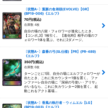
〔状態A-〕葉脈の舎弟頭(EVOLVE)【GR】
{BP19-006}《エルフ》
70
円
(税込)
在庫数 4枚
自分の場の八獄・フォロワーが進化したとき、
【コンボ_3】1枚引く。 【進化時】相手の場のフ
ォロワー1体を選ぶ。それに2ダメージ。
〔状態A-〕森番の弓(SL仕様)【PR】{PR-489}
《エルフ》
350
円
(税込)
在庫数 6枚
ターンごとに1回、自分の場にエルフフォロワーが
出たとき、これに矢カウンター1個を置く。 ファ
ンファーレ自分の場に『深緑の弓使い・アリサ』
がいるなら、これに矢カウンター2個を置く。 起
動これをアクト墓場…
〔状態A-〕香風の執行者・ウィムエル【LG】
{BP19-003}《エルフ》