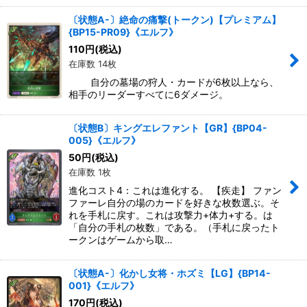
〔状態A-〕絶命の痛撃(トークン)【プレミアム】
{BP15-PR09}《エルフ》
110
円
(税込)
在庫数 14枚
自分の墓場の狩人・カードが6枚以上なら、
相手のリーダーすべてに6ダメージ。
〔状態B〕キングエレファント【GR】{BP04-
005}《エルフ》
50
円
(税込)
在庫数 1枚
進化コスト4：これは進化する。 【疾走】 ファン
ファーレ自分の場のカードを好きな枚数選ぶ。そ
れを手札に戻す。これは攻撃力+体力+する。は
「自分の手札の枚数」である。（手札に戻ったト
ークンはゲームから取…
〔状態A-〕化かし女将・ホズミ【LG】{BP14-
001}《エルフ》
170
円
(税込)