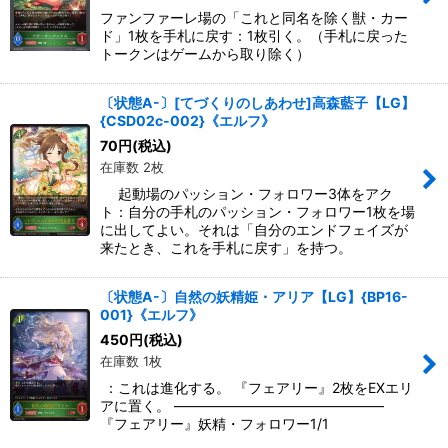
ファンファーレ場の「これと同名を除く獣・カー
ド」1枚を手札に戻す：1枚引く。（手札に戻った
トークンはゲームから取り除く）
〔状態A-〕[てづくりのしあわせ]高森藍子【LG】
{CSD02c-002}《エルフ》
70
円
(税込)
在庫数 2枚
起動場のパッション・フォロワー3体をアク
ト：自分の手札のパッション・フォロワー1枚を場
に出してよい。それは「自分のエンドフェイズが
来たとき、これを手札に戻す」を持つ。
〔状態A-〕自然の妖精姫・アリア【LG】{BP16-
001}《エルフ》
450
円
(税込)
在庫数 1枚
：これは進化する。 『フェアリー』2枚をEXエリ
アに置く。 ―――――――――――――――
『フェアリー』妖精・フォロワー1/1