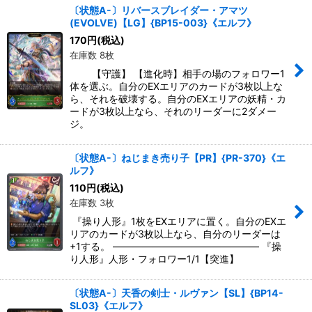
〔状態A-〕リバースブレイダー・アマツ
(EVOLVE)【LG】{BP15-003}《エルフ》
170
円
(税込)
在庫数 8枚
【守護】 【進化時】相手の場のフォロワー1
体を選ぶ。自分のEXエリアのカードが3枚以上な
ら、それを破壊する。自分のEXエリアの妖精・カ
ードが3枚以上なら、それのリーダーに2ダメー
ジ。
〔状態A-〕ねじまき売り子【PR】{PR-370}《エ
ルフ》
110
円
(税込)
在庫数 3枚
『操り人形』1枚をEXエリアに置く。自分のEXエ
リアのカードが3枚以上なら、自分のリーダーは
+1する。 ――――――――――――――― 『操
り人形』人形・フォロワー1/1【突進】
〔状態A-〕天香の剣士・ルヴァン【SL】{BP14-
SL03}《エルフ》