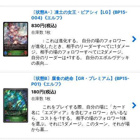
〔状態A-〕凍土の女王・ピアシィ【LG】{BP15-
004}《エルフ》
830
円
(税込)
在庫数 1枚
：これは進化する。 自分の場のフォロワー
が進化したとき、相手のリーダーすべてに1ダメー
ジ。相手の場のフォロワーすべてに2ダメージ。
自分のリーダーは+1する。 自分のエボルヴデッキ
の表向…
〔状態B〕腐食の絶命【GR・プレミアム】{BP15-
P01}《エルフ》
180
円
(税込)
在庫数 1枚
これをプレイする際、自分の場に「カード
名に『エズディア』を含むフォロワー」がいるな
ら、コストを-1する。 相手の場のフォロワー1体
を選ぶ。それに1ダメージ。このターン、それが場
から墓…