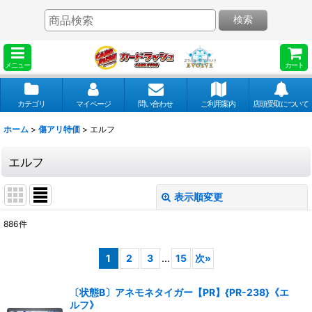
検索
メニュー
カート
カテゴリ
マイページ
問い合わせ
ご利用案内
店頭受取について
ホーム
>
傷アリ特価
>
エルフ
エルフ
表示順変更
閉じる
886
件
表示数
:
1
2
3
...
15
次
»
並び順
:
〔状態B〕アネモネタイガー【PR】{PR-238}《エ
ルフ》