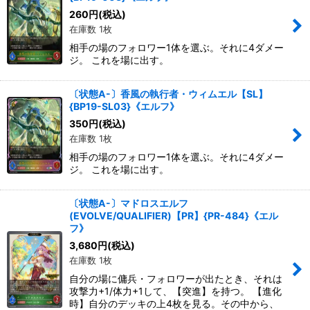
260
円
(税込)
在庫数 1枚
相手の場のフォロワー1体を選ぶ。それに4ダメー
ジ。 これを場に出す。
〔状態A-〕香風の執行者・ウィムエル【SL】
{BP19-SL03}《エルフ》
350
円
(税込)
在庫数 1枚
相手の場のフォロワー1体を選ぶ。それに4ダメー
ジ。 これを場に出す。
〔状態A-〕マドロスエルフ
(EVOLVE/QUALIFIER)【PR】{PR-484}《エル
フ》
3,680
円
(税込)
在庫数 1枚
自分の場に傭兵・フォロワーが出たとき、それは
攻撃力+1/体力+1して、【突進】を持つ。 【進化
時】自分のデッキの上4枚を見る。その中から、