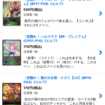
ム】{BP17-P29}《エルフ》
530
円
(税込)
在庫数 1枚
相手の場のフォロワー1体を選ぶ。【コンボ_3】
それに2ダメージ。
〔状態A-〕ハルウララ【BR・プレミアム】
{CP01-P10}《エルフ》
170
円
(税込)
在庫数 1枚
《食事》《コスト1》：これは出走する。 【出走
時】これは《攻撃力》+1《体力》+1する。このタ
ーン、これはダメージを受けない。
〔状態A-〕獣の大女将・ナズリ【LG】{BP16-
004}《エルフ》
170
円
(税込)
在庫数 1枚
自分の場や自分のEXエリアの宴楽・カードが3枚
以上なら、自分のデッキから「これと同名を除く