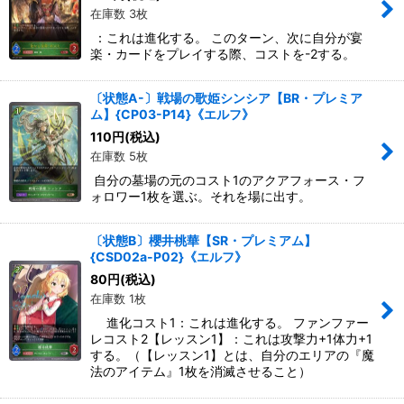
在庫数 3枚
：これは進化する。 このターン、次に自分が宴
楽・カードをプレイする際、コストを-2する。
〔状態A-〕戦場の歌姫シンシア【BR・プレミア
ム】{CP03-P14}《エルフ》
110
円
(税込)
在庫数 5枚
自分の墓場の元のコスト1のアクアフォース・フ
ォロワー1枚を選ぶ。それを場に出す。
〔状態B〕櫻井桃華【SR・プレミアム】
{CSD02a-P02}《エルフ》
80
円
(税込)
在庫数 1枚
進化コスト1：これは進化する。 ファンファー
レコスト2【レッスン1】：これは攻撃力+1体力+1
する。（【レッスン1】とは、自分のエリアの『魔
法のアイテム』1枚を消滅させること）