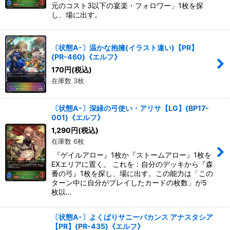
元のコスト3以下の宴楽・フォロワー」1枚を探
し、場に出す。
〔状態A-〕温かな抱擁(イラスト違い)【PR】
{PR-460}《エルフ》
170
円
(税込)
在庫数 3枚
〔状態A-〕深緑の弓使い・アリサ【LG】{BP17-
001}《エルフ》
1,290
円
(税込)
在庫数 6枚
『ゲイルアロー』1枚か『ストームアロー』1枚を
EXエリアに置く。 これを：自分のデッキから『森
番の弓』1枚を探し、場に出す。この能力は「この
ターン中に自分がプレイしたカードの枚数」が5
枚以…
〔状態A-〕よくばりサニーバカンス アナスタシア
【PR】{PR-435}《エルフ》