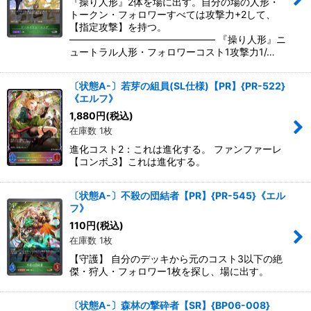
『操り人形』2体を場に出す。自分の場の人形・
トークン・フォロワーすべては攻撃力+2して、
【指定攻撃】を持つ。
――――――――――――――― 『操り人形』ニ
ュートラル人形・フォロワーコスト1攻撃力1/…
〔状態A-〕若芽の組員(SL仕様)【PR】{PR-522}
《エルフ》
1,880
円
(税込)
在庫数 1枚
進化コスト2：これは進化する。 ファンファーレ
【コンボ_3】これは進化する。
〔状態A-〕不殺の団結者【PR】{PR-545}《エル
フ》
110
円
(税込)
在庫数 1枚
【守護】 自分のデッキから元のコスト3以下の絶
傑・狩人・フォロワー1枚を探し、場に出す。
〔状態A-〕森林の撃砕者【SR】{BP06-008}