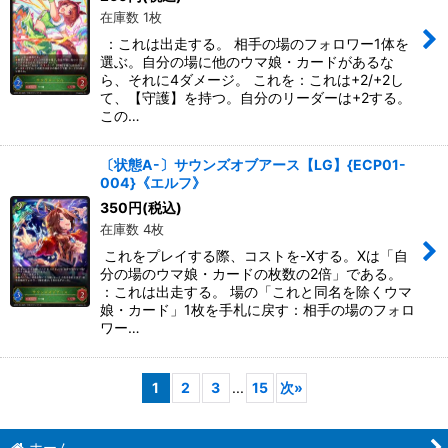
在庫数 1枚
：これは出走する。 相手の場のフォロワー1体を
選ぶ。自分の場に他のウマ娘・カードがあるな
ら、それに4ダメージ。 これを：これは+2/+2し
て、【守護】を持つ。自分のリーダーは+2する。
この…
〔状態A-〕サウンズオブアース【LG】{ECP01-
004}《エルフ》
350
円
(税込)
在庫数 4枚
これをプレイする際、コストを-Xする。Xは「自
分の場のウマ娘・カードの枚数の2倍」である。
：これは出走する。 場の「これと同名を除くウマ
娘・カード」1枚を手札に戻す：相手の場のフォロ
ワー…
1
2
3
...
15
次
»
ホーム