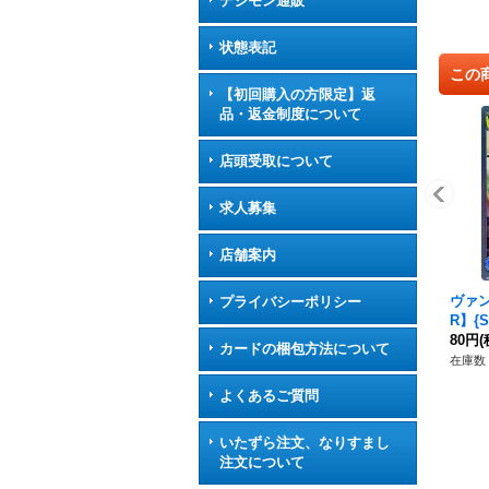
デジモン通販
状態表記
この
【初回購入の方限定】返
品・返金制度について
店頭受取について
求人募集
店舗案内
ヴァ
プライバシーポリシー
R】{
80円
(
カードの梱包方法について
在庫数 
よくあるご質問
いたずら注文、なりすまし
注文について