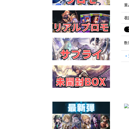
重
在
数