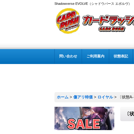
Shadowverse EVOLVE（シャドウバース エボルヴ
問い合わせ
ご利用案内
状態表記
ホーム
>
傷アリ特価
>
ロイヤル
>
〔状態A-
〔状