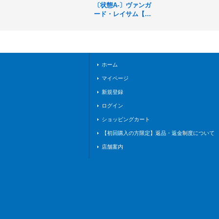
〔状態A-〕ヴァンガ
ード・レイサム【G
R】{SD02-002}《ロ
イヤル》
ホーム
マイページ
新規登録
ログイン
ショッピングカート
【初回購入の方限定】返品・返金制度について
店舗案内