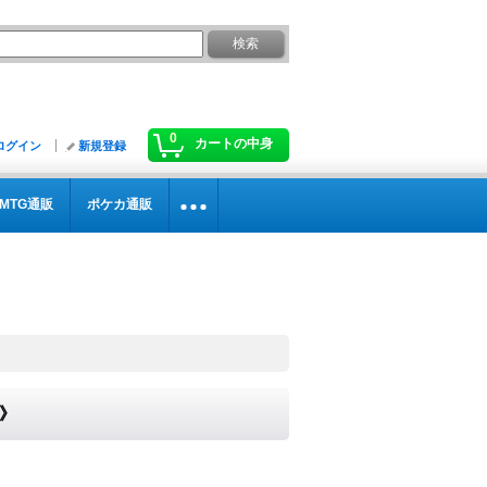
0
カートの中身
ログイン
新規登録
MTG通販
ポケカ通販
ル》