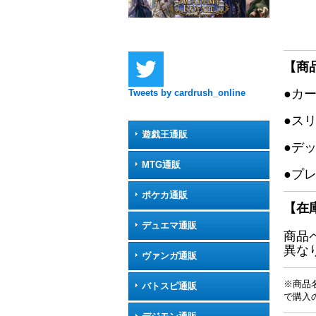
【商
●カ
Tweets by cardrush_online
●ス
遊戯王通販
●デ
MTG通販
●プ
ポケカ通販
【在
デュエマ通販
商品
異な
ヴァンガ通販
※商品
バトスピ通販
で購入