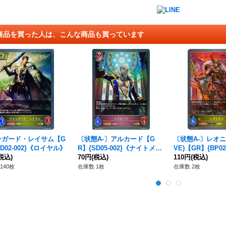
商品を買った人は、こんな商品も買っています
ンガード・レイサム【G
〔状態A-〕アルカード【G
〔状態A-〕レオニ
SD02-002}《ロイヤル》
R】{SD05-002}《ナイトメ
VE)【GR】{BP02
税込)
ア》
70円
(税込)
イヤル》
110円
(税込)
140枚
在庫数 1枚
在庫数 2枚