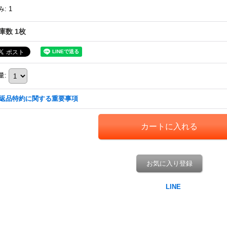
み
:
1
庫数 1枚
量
:
返品特約に関する重要事項
お気に入り登録