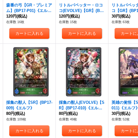
森番の弓【GR・プレミア
リトルパペッター・ロコ
リトルパペッ
ム】{BP17-P01}《エル
コ(EVOLVE)【GR】{BP1
コ【GR】{BP17
フ》
120円
(税込)
7-006}《エルフ》
120円
(税込)
《エルフ》
30円
(税込)
在庫数 16枚
在庫数 15枚
在庫数 63枚
採集の獣人【SR】{BP17-
採集の獣人(EVOLVE)【S
英雄の覚悟【SR
009}《エルフ》
R】{BP17-010}《エル
011}《エルフ
80円
(税込)
フ》
80円
(税込)
30円
(税込)
在庫数 109枚
在庫数 49枚
在庫数 52枚