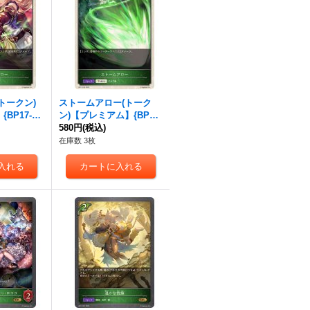
トークン)
ストームアロー(トーク
BP17-P2
ン)【プレミアム】{BP17-
P30}《エルフ》
580円
(税込)
在庫数 3枚