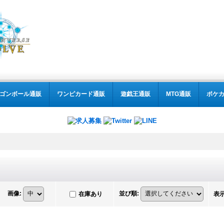
ゴンボール通販
ワンピカード通販
遊戯王通販
MTG通販
ポケ
画像
:
並び順
:
在庫あり
表