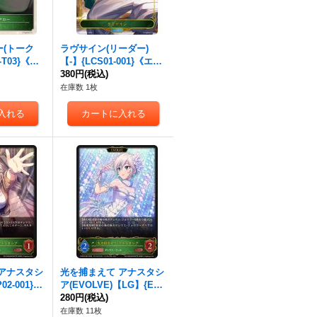
(トーク
ラヴサイン(リーダー)
-T03}《エ
【-】{LCS01-001}《エル
フ》
380円
(税込)
在庫数 1枚
アナスタシ
光を捕まえて アナスタシ
2-001}
ア(EVOLVE)【LG】{ECP
02-002}《エルフ》
280円
(税込)
在庫数 11枚