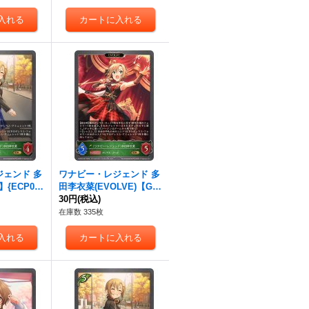
ェンド 多
ワナビー・レジェンド 多
{ECP02-
田李衣菜(EVOLVE)【G
》
R】{ECP02-007}《エル
30円
(税込)
フ》
在庫数 335枚