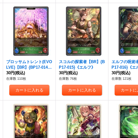
ブロッサムトレント(EVO
スコルの探索者【BR】{B
エルフの呪術者
LVE)【BR】{BP17-014}
P17-015}《エルフ》
P17-016}《
《エルフ》
30円
(税込)
30円
(税込)
30円
(税込)
在庫数 110枚
在庫数 76枚
在庫数 121枚