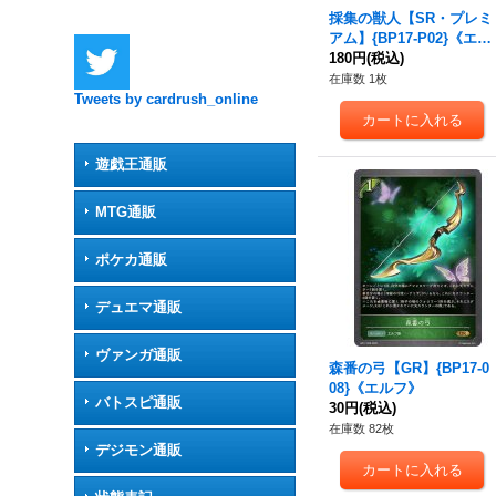
採集の獣人【SR・プレミ
アム】{BP17-P02}《エル
フ》
180円
(税込)
在庫数 1枚
Tweets by cardrush_online
遊戯王通販
MTG通販
ポケカ通販
デュエマ通販
ヴァンガ通販
森番の弓【GR】{BP17-0
08}《エルフ》
バトスピ通販
30円
(税込)
在庫数 82枚
デジモン通販