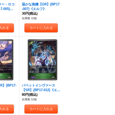
ター・ロコ
温かな抱擁【GR】{BP17
-005}
-007}《エルフ》
30円
(税込)
在庫数 42枚
】{BP17-
パペットインヴァース
》
【SR】{BP17-012}《エル
フ》
80円
(税込)
在庫数 52枚