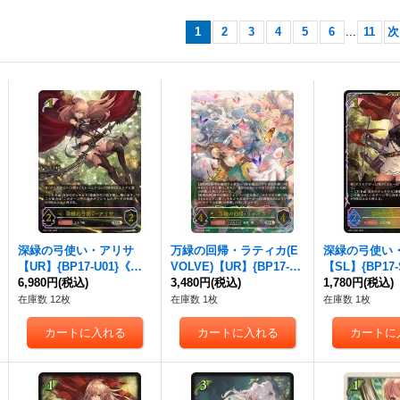
1
2
3
4
5
6
...
11
次
深緑の弓使い・アリサ
万緑の回帰・ラティカ(E
深緑の弓使い
【UR】{BP17-U01}《エ
VOLVE)【UR】{BP17-U0
【SL】{BP17
ルフ》
6,980円
(税込)
2}《エルフ》
3,480円
(税込)
ルフ》
1,780円
(税込)
在庫数 12枚
在庫数 1枚
在庫数 1枚