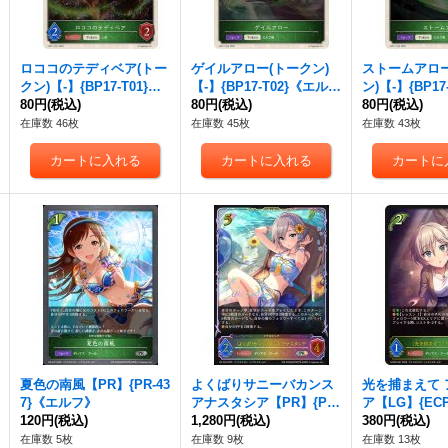
ロココのテディベア(トー
ゲイルアロー(トークン)
ストームアロー
クン)【-】{BP17-T01}
【-】{BP17-T02}《エル
ン)【-】{BP17
《エルフ》
80円
(税込)
フ》
80円
(税込)
ルフ》
80円
(税込)
在庫数 46枚
在庫数 45枚
在庫数 43枚
夏色の南風【PR】{PR-43
よくばりサニーバカンス
光を捕まえて 
7}《エルフ》
アナスタシア【PR】{PR-
ア【LG】{ECP0
120円
(税込)
435}《エルフ》
1,280円
(税込)
《エルフ》
380円
(税込)
在庫数 5枚
在庫数 9枚
在庫数 13枚