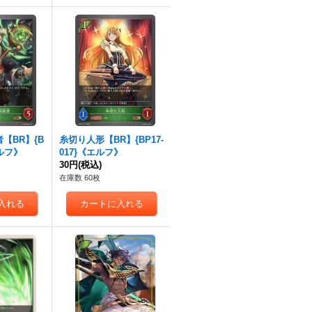
【BR】{B
糸切り人形【BR】{BP17-
エルフ》
017}《エルフ》
30円
(税込)
在庫数 60枚