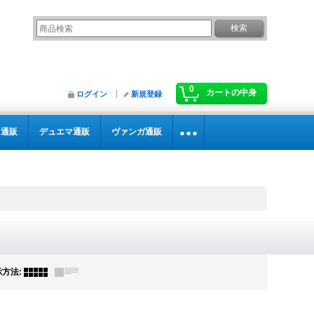
0
カートの中身
ログイン
新規登録
カ通販
デュエマ通販
ヴァンガ通販
示方法
: