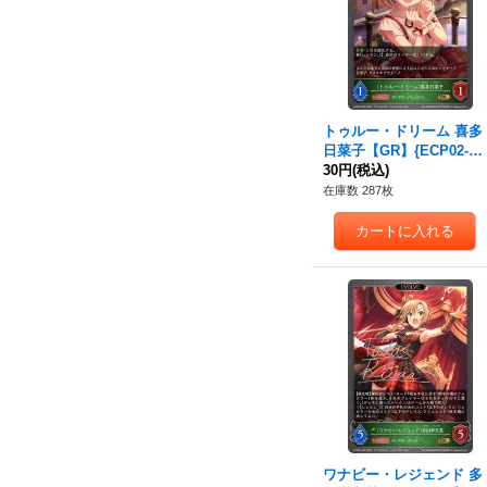
トゥルー・ドリーム 喜多
日菜子【GR】{ECP02-00
8}《エルフ》
30円
(税込)
在庫数 287枚
ワナビー・レジェンド 多