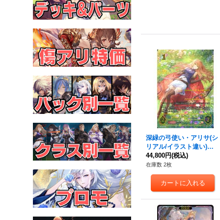
深緑の弓使い・アリサ(シ
リアル/イラスト違い)【P
R】{PR-544}《エルフ》
44,800円
(税込)
在庫数 2枚