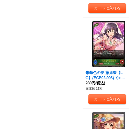
朱華色の夢 藤原肇【L
G】{ECP02-003}《エル
フ》
280円
(税込)
在庫数 11枚