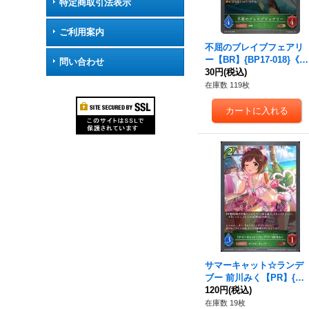
特定商取引法表示
ご利用案内
不屈のブレイブフェアリ
ー【BR】{BP17-018}《エ
問い合わせ
ルフ》
30円
(税込)
在庫数 119枚
サマーキャット☆ランデ
ブー 前川みく【PR】{PR
-436}《エルフ》
120円
(税込)
在庫数 19枚