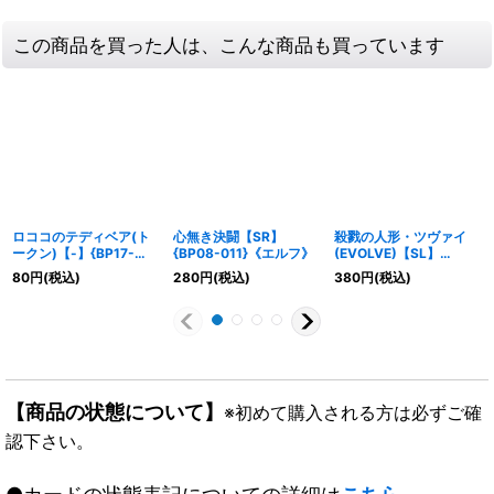
この商品を買った人は、こんな商品も買っています
ロココのテディベア(ト
心無き決闘【SR】
殺戮の人形・ツヴァイ
ークン)【-】{BP17-
{BP08-011}《エルフ》
(EVOLVE)【SL】
T01}《エルフ》
{SP01-SL05}《エル
80
円
(税込)
280
円
(税込)
380
円
(税込)
フ》
【商品の状態について】
※初めて購入される方は必ずご確
認下さい。