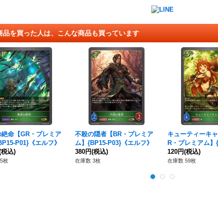
商品を買った人は、こんな商品も買っています
の絶命【GR・プレミア
不殺の隠者【BR・プレミア
キューティーキャ
BP15-P01}《エルフ》
ム】{BP15-P03}《エルフ》
R・プレミアム】{BP
(税込)
380円
(税込)
《エルフ》
120円
(税込)
5枚
在庫数 3枚
在庫数 59枚