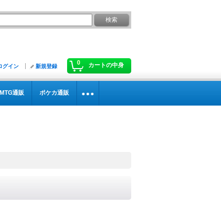
0
カートの中身
ログイン
新規登録
MTG通販
ポケカ通販