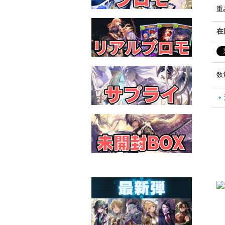
重
在
数