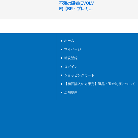
不殺の隠者(EVOLV
E)【BR・プレミア
ム】{BP15-P04}
《エルフ》
ホーム
マイページ
新規登録
ログイン
ショッピングカート
【初回購入の方限定】返品・返金制度について
店舗案内