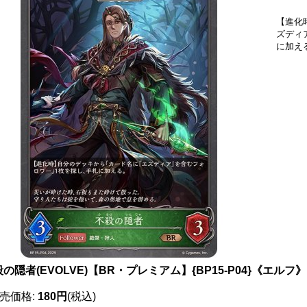
【進化
ズディ
に加え
の隠者(EVOLVE)【BR・プレミアム】{BP15-P04}《エルフ》
売価格
:
180円
(税込)