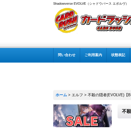
Shadowverse EVOLVE（シャドウバース エボルヴ
問い合わせ
ご利用案内
状態表記
ホーム
>
エルフ
>
不殺の隠者(EVOLVE)【
不殺