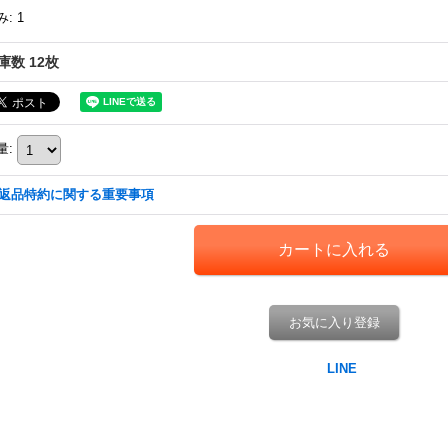
み
:
1
庫数 12枚
量
:
返品特約に関する重要事項
お気に入り登録