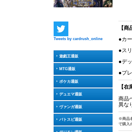
【商
●カ
Tweets by cardrush_online
●ス
遊戯王通販
●デ
MTG通販
●プ
ポケカ通販
【在
デュエマ通販
商品
異な
ヴァンガ通販
※商品
バトスピ通販
で購入