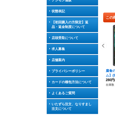
デジモン通販
状態表記
この
【初回購入の方限定】返
品・返金制度について
店頭受取について
求人募集
店舗案内
腐食
プライバシーポリシー
ム】{
280円
カードの梱包方法について
在庫数 
よくあるご質問
いたずら注文、なりすまし
注文について