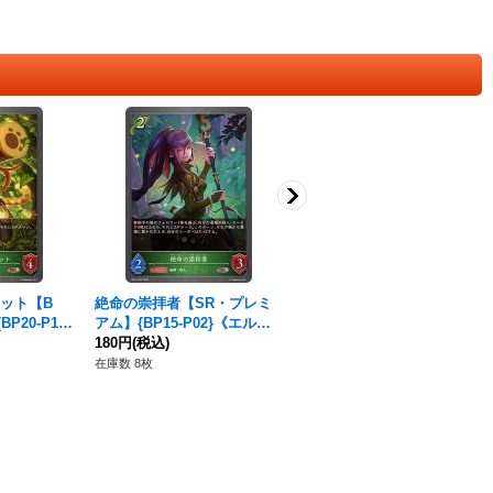
ット【B
絶命の崇拝者【SR・プレミ
駆逐の死矢【GR・プレミア
20-P11}
アム】{BP15-P02}《エル
ム】{BP20-P03}《エルフ》
フ》
180円
(税込)
120円
(税込)
在庫数 8枚
在庫数 42枚