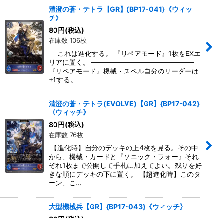
清澄の蒼・テトラ【GR】{BP17-041}《ウィッ
チ》
80
円
(税込)
在庫数 106枚
：これは進化する。 『リペアモード』1枚をEXエ
リアに置く。 ―――――――――――――――
『リペアモード』機械・スペル自分のリーダーは
+1する。
清澄の蒼・テトラ(EVOLVE)【GR】{BP17-042}
《ウィッチ》
80
円
(税込)
在庫数 76枚
【進化時】自分のデッキの上4枚を見る。その中
から、機械・カードと『ソニック・フォー』それ
ぞれ1枚まで公開して手札に加えてよい。残りを好
きな順にデッキの下に置く。 【超進化時】このタ
ーン、こ…
大型機械兵【GR】{BP17-043}《ウィッチ》