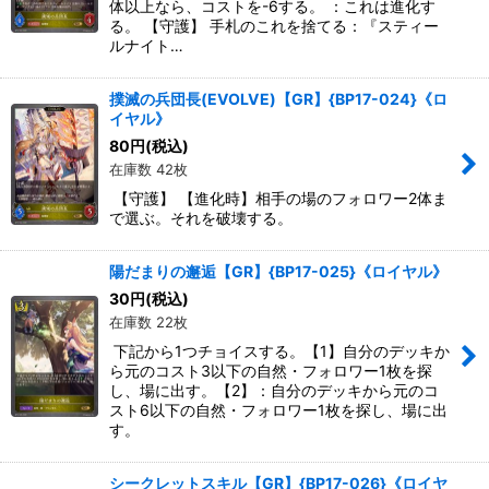
体以上なら、コストを-6する。 ：これは進化す
る。 【守護】 手札のこれを捨てる：『スティー
ルナイト…
撲滅の兵団長(EVOLVE)【GR】{BP17-024}《ロ
イヤル》
80
円
(税込)
在庫数 42枚
【守護】 【進化時】相手の場のフォロワー2体ま
で選ぶ。それを破壊する。
陽だまりの邂逅【GR】{BP17-025}《ロイヤル》
30
円
(税込)
在庫数 22枚
下記から1つチョイスする。【1】自分のデッキか
ら元のコスト3以下の自然・フォロワー1枚を探
し、場に出す。【2】：自分のデッキから元のコ
スト6以下の自然・フォロワー1枚を探し、場に出
す。
シークレットスキル【GR】{BP17-026}《ロイヤ