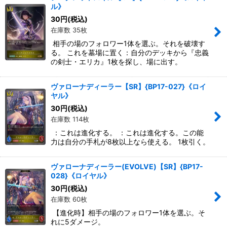
ル》
30
円
(税込)
在庫数 35枚
相手の場のフォロワー1体を選ぶ。それを破壊す
る。 これを墓場に置く：自分のデッキから『忠義
の剣士・エリカ』1枚を探し、場に出す。
ヴァローナディーラー【SR】{BP17-027}《ロイ
ヤル》
30
円
(税込)
在庫数 114枚
：これは進化する。 ：これは進化する。この能
力は自分の手札が8枚以上なら使える。 1枚引く。
ヴァローナディーラー(EVOLVE)【SR】{BP17-
028}《ロイヤル》
30
円
(税込)
在庫数 60枚
【進化時】相手の場のフォロワー1体を選ぶ。そ
れに5ダメージ。