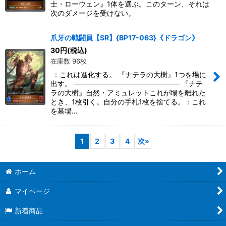
士・ローウェン』1体を選ぶ。このターン、それは
次のダメージを受けない。
爪牙の戦闘員【SR】{BP17-063}《ドラゴン》
30
円
(税込)
在庫数 96枚
：これは進化する。 『ナテラの大樹』1つを場に
出す。 ――――――――――――――― 『ナテ
ラの大樹』自然・アミュレットこれが場を離れた
とき、1枚引く。自分の手札1枚を捨てる。：これ
を墓場…
1
2
3
4
次
»
ホーム
マイページ
新着商品