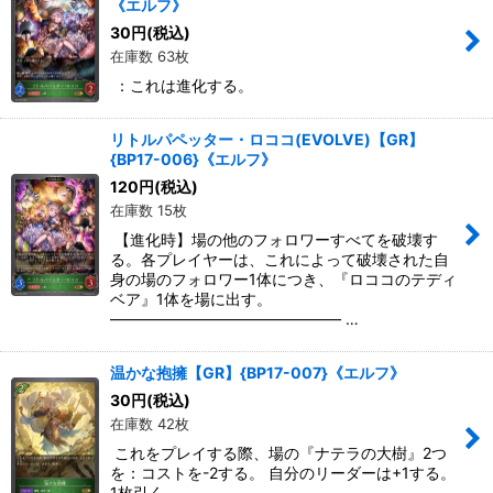
《エルフ》
30
円
(税込)
在庫数 63枚
：これは進化する。
リトルパペッター・ロココ(EVOLVE)【GR】
{BP17-006}《エルフ》
120
円
(税込)
在庫数 15枚
【進化時】場の他のフォロワーすべてを破壊す
る。各プレイヤーは、これによって破壊された自
身の場のフォロワー1体につき、『ロココのテディ
ベア』1体を場に出す。
――――――――――――――― …
温かな抱擁【GR】{BP17-007}《エルフ》
30
円
(税込)
在庫数 42枚
これをプレイする際、場の『ナテラの大樹』2つ
を：コストを-2する。 自分のリーダーは+1する。
1枚引く。