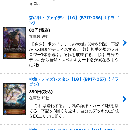
ォロ…
森の影・ヴァイディ【LG】{BP17-056}《ドラゴ
ン》
80
円
(税込)
在庫数 9枚
【突進】 場の『ナテラの大樹』X枚を消滅：下記
からX個までチョイスする。【1】相手の場のフォ
ロワー1体を選ぶ。それを破壊する。【2】自分の
デッキから自然・スペルをカード名が異なるよう
に2枚…
神魚・ディズレスタン【LG】{BP17-057}《ドラ
ゴン》
380
円
(税込)
在庫数 19枚
：これは進化する。 手札の海洋・カード1枚を捨
てる：下記を3回くり返す。自分のデッキの上1枚
をEXエリアに置く。