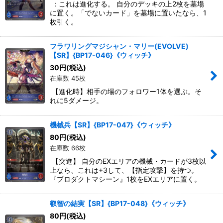
：これは進化する。 自分のデッキの上2枚を墓場
に置く。「でないカード」を墓場に置いたなら、1
枚引く。
フラワリングマジシャン・マリー(EVOLVE)
【SR】{BP17-046}《ウィッチ》
30
円
(税込)
在庫数 45枚
【進化時】相手の場のフォロワー1体を選ぶ。そ
れに5ダメージ。
機械兵【SR】{BP17-047}《ウィッチ》
80
円
(税込)
在庫数 66枚
【突進】 自分のEXエリアの機械・カードが3枚以
上なら、これは+3して、【指定攻撃】を持つ。
『プロダクトマシーン』1枚をEXエリアに置く。
叡智の結実【SR】{BP17-048}《ウィッチ》
80
円
(税込)