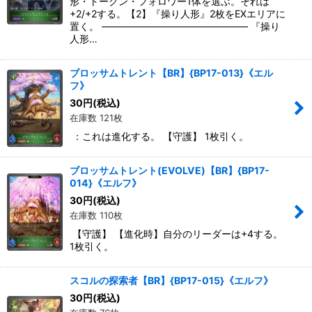
形・トークン・フォロワー1体を選ぶ。それは
+2/+2する。【2】『操り人形』2枚をEXエリアに
置く。 ――――――――――――――― 『操り
人形…
ブロッサムトレント【BR】{BP17-013}《エル
フ》
30
円
(税込)
在庫数 121枚
：これは進化する。 【守護】 1枚引く。
ブロッサムトレント(EVOLVE)【BR】{BP17-
014}《エルフ》
30
円
(税込)
在庫数 110枚
【守護】 【進化時】自分のリーダーは+4する。
1枚引く。
スコルの探索者【BR】{BP17-015}《エルフ》
30
円
(税込)