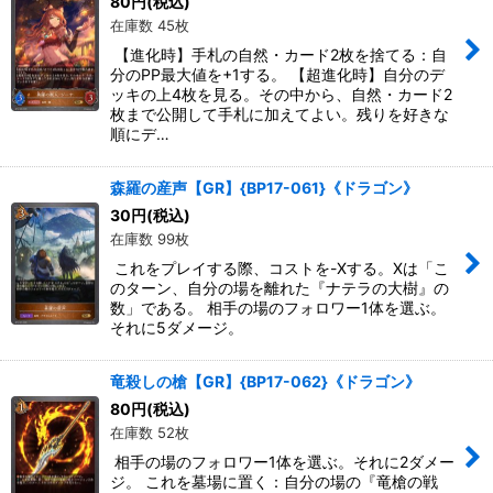
80
円
(税込)
在庫数 45枚
【進化時】手札の自然・カード2枚を捨てる：自
分のPP最大値を+1する。 【超進化時】自分のデ
ッキの上4枚を見る。その中から、自然・カード2
枚まで公開して手札に加えてよい。残りを好きな
順にデ…
森羅の産声【GR】{BP17-061}《ドラゴン》
30
円
(税込)
在庫数 99枚
これをプレイする際、コストを-Xする。Xは「こ
のターン、自分の場を離れた『ナテラの大樹』の
数」である。 相手の場のフォロワー1体を選ぶ。
それに5ダメージ。
竜殺しの槍【GR】{BP17-062}《ドラゴン》
80
円
(税込)
在庫数 52枚
相手の場のフォロワー1体を選ぶ。それに2ダメー
ジ。 これを墓場に置く：自分の場の『竜槍の戦