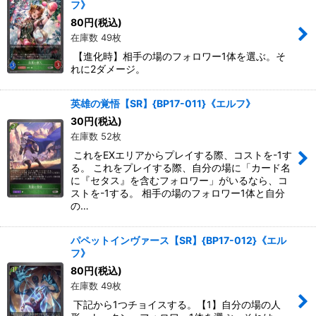
フ》
80
円
(税込)
在庫数 49枚
【進化時】相手の場のフォロワー1体を選ぶ。そ
れに2ダメージ。
英雄の覚悟【SR】{BP17-011}《エルフ》
30
円
(税込)
在庫数 52枚
これをEXエリアからプレイする際、コストを-1す
る。 これをプレイする際、自分の場に「カード名
に『セタス』を含むフォロワー」がいるなら、コ
ストを-1する。 相手の場のフォロワー1体と自分
の…
パペットインヴァース【SR】{BP17-012}《エル
フ》
80
円
(税込)
在庫数 49枚
下記から1つチョイスする。【1】自分の場の人