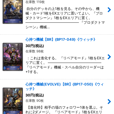
在庫数 119枚
自分のデッキの上1枚を見る。その中から、機
械・カード1枚をEXエリアに置いてよい。『プロ
ダクトマシーン』1枚をEXエリアに置く。
――――――――――――――― 『プロダクトマ
シーン』機械…
心持つ機械【BR】{BP17-049}《ウィッチ》
30
円
(税込)
在庫数 98枚
：これは進化する。 『リペアモード』1枚をEXエ
リアに置く。 ―――――――――――――――
『リペアモード』機械・スペル自分のリーダーは
+1する。
心持つ機械(EVOLVE)【BR】{BP17-050}《ウィ
ッチ》
30
円
(税込)
在庫数 90枚
【進化時】相手の場のフォロワー1体を選ぶ。そ
れに2ダメージ。 『リペアモード』1枚をEXエリ