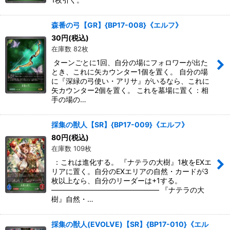
森番の弓【GR】{BP17-008}《エルフ》
30
円
(税込)
在庫数 82枚
ターンごとに1回、自分の場にフォロワーが出た
とき、これに矢カウンター1個を置く。 自分の場
に『深緑の弓使い・アリサ』がいるなら、これに
矢カウンター2個を置く。 これを墓場に置く：相
手の場の…
採集の獣人【SR】{BP17-009}《エルフ》
80
円
(税込)
在庫数 109枚
：これは進化する。 『ナテラの大樹』1枚をEXエ
リアに置く。自分のEXエリアの自然・カードが3
枚以上なら、自分のリーダーは+1する。
――――――――――――――― 『ナテラの大
樹』自然・…
採集の獣人(EVOLVE)【SR】{BP17-010}《エル