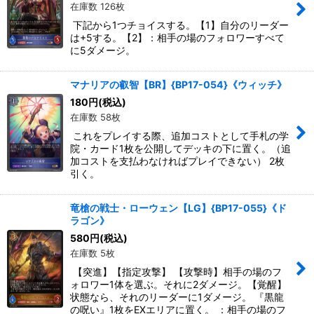
在庫数 126枚
下記から1つチョイスする。【1】自分のリーダー
は+5する。【2】：相手の場のフォロワーすべて
に5ダメージ。
マナリアの叡智【BR】{BP17-054}《ウィッチ》
180
円
(税込)
在庫数 58枚
これをプレイする際、追加コストとして手札の学
院・カード1枚を公開してデッキの下に置く。（追
加コストを支払わなければプレイできない） 2枚
引く。
竜槍の戦士・ローウェン【LG】{BP17-055}《ド
ラゴン》
580
円
(税込)
在庫数 5枚
【突進】【指定攻撃】 【攻撃時】相手の場のフ
ォロワー1体を選ぶ。それに2ダメージ。【覚醒】
状態なら、それのリーダーに1ダメージ。 『黒龍
の呪い』1枚をEXエリアに置く。 ：相手の場のフ