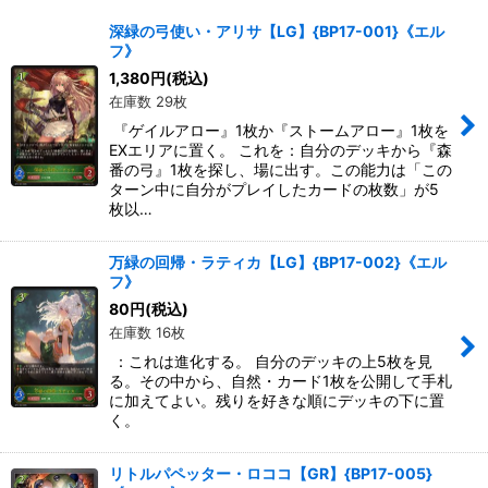
並び順
:
深緑の弓使い・アリサ【LG】{BP17-001}《エル
フ》
絞り込む
1,380
円
(税込)
在庫数 29枚
『ゲイルアロー』1枚か『ストームアロー』1枚を
EXエリアに置く。 これを：自分のデッキから『森
番の弓』1枚を探し、場に出す。この能力は「この
ターン中に自分がプレイしたカードの枚数」が5
枚以…
万緑の回帰・ラティカ【LG】{BP17-002}《エル
フ》
80
円
(税込)
在庫数 16枚
：これは進化する。 自分のデッキの上5枚を見
る。その中から、自然・カード1枚を公開して手札
に加えてよい。残りを好きな順にデッキの下に置
く。
リトルパペッター・ロココ【GR】{BP17-005}