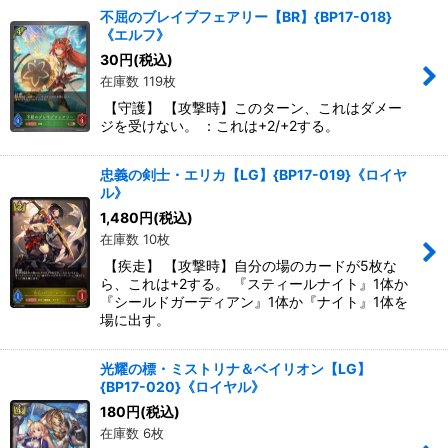
不屈のブレイブフェアリー【BR】{BP17-018}
《エルフ》
30
円
(税込)
在庫数 119枚
【守護】 【攻撃時】このターン、これはダメー
ジを受けない。 ：これは+2/+2する。
忠義の剣士・エリカ【LG】{BP17-019}《ロイヤ
ル》
1,480
円
(税込)
在庫数 10枚
【疾走】 【攻撃時】自分の場のカードが5枚な
ら、これは+2する。 『スティールナイト』1体か
『シールドガーディアン』1体か『ナイト』1体を
場に出す。
光耀の標・ミストリナ＆ベイリオン【LG】
{BP17-020}《ロイヤル》
180
円
(税込)
在庫数 6枚