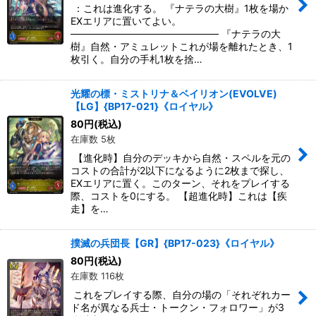
：これは進化する。 『ナテラの大樹』1枚を場か
EXエリアに置いてよい。
――――――――――――――― 『ナテラの大
樹』自然・アミュレットこれが場を離れたとき、1
枚引く。自分の手札1枚を捨…
光耀の標・ミストリナ＆ベイリオン(EVOLVE)
【LG】{BP17-021}《ロイヤル》
80
円
(税込)
在庫数 5枚
【進化時】自分のデッキから自然・スペルを元の
コストの合計が2以下になるように2枚まで探し、
EXエリアに置く。このターン、それをプレイする
際、コストを0にする。 【超進化時】これは【疾
走】を…
撲滅の兵団長【GR】{BP17-023}《ロイヤル》
80
円
(税込)
在庫数 116枚
これをプレイする際、自分の場の「それぞれカー
ド名が異なる兵士・トークン・フォロワー」が3