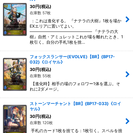
30
円
(税込)
在庫数 57枚
：これは進化する。 『ナテラの大樹』1枚を場か
EXエリアに置いてよい。
――――――――――――――― 『ナテラの大
樹』自然・アミュレットこれが場を離れたとき、1
枚引く。自分の手札1枚を捨…
フォックスランサー(EVOLVE)【BR】{BP17-
032}《ロイヤル》
30
円
(税込)
在庫数 55枚
【進化時】相手の場のフォロワー1体を選ぶ。そ
れに2ダメージ。
ストーンマーチャント【BR】{BP17-033}《ロイ
ヤル》
30
円
(税込)
在庫数 120枚
手札のカード1枚を捨てる：1枚引く。スペルを捨