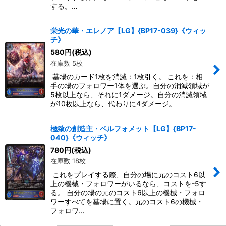
する。…
栄光の華・エレノア【LG】{BP17-039}《ウィッ
チ》
580
円
(税込)
在庫数 5枚
墓場のカード1枚を消滅：1枚引く。 これを：相
手の場のフォロワー1体を選ぶ。自分の消滅領域が
5枚以上なら、それに1ダメージ。自分の消滅領域
が10枚以上なら、代わりに4ダメージ。
極致の創造主・ベルフォメット【LG】{BP17-
040}《ウィッチ》
780
円
(税込)
在庫数 18枚
これをプレイする際、自分の場に元のコスト6以
上の機械・フォロワーがいるなら、コストを-5す
る。 自分の場の元のコスト6以上の機械・フォロ
ワーすべてを墓場に置く。元のコスト6の機械・
フォロワ…