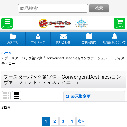
検索
メニュー
カート
カテゴリ
マイページ
問い合わせ
ご利用案内
店頭受取について
ホーム
>
ブースターパック第17弾「ConvergentDestinies/コンヴァージェント・ディス
ティニー」
ブースターパック第17弾「ConvergentDestinies/コン
ヴァージェント・ディスティニー」
表示順変更
閉じる
212
件
表示数
:
1
2
3
4
次
»