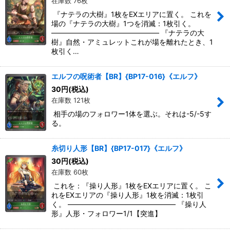
在庫数 76枚
『ナテラの大樹』1枚をEXエリアに置く。 これを
場の『ナテラの大樹』1つを消滅：1枚引く。
――――――――――――――― 『ナテラの大
樹』自然・アミュレットこれが場を離れたとき、1
枚引く…
エルフの呪術者【BR】{BP17-016}《エルフ》
30
円
(税込)
在庫数 121枚
相手の場のフォロワー1体を選ぶ。それは-5/-5す
る。
糸切り人形【BR】{BP17-017}《エルフ》
30
円
(税込)
在庫数 60枚
これを：『操り人形』1枚をEXエリアに置く。 こ
れをEXエリアの『操り人形』1枚を消滅：1枚引
く。 ――――――――――――――― 『操り人
形』人形・フォロワー1/1【突進】