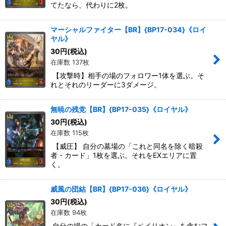
てたなら、代わりに2枚。
マーシャルファイター【BR】{BP17-034}《ロイ
ヤル》
30
円
(税込)
在庫数 137枚
【攻撃時】相手の場のフォロワー1体を選ぶ。そ
れとそれのリーダーに3ダメージ。
無暁の残党【BR】{BP17-035}《ロイヤル》
30
円
(税込)
在庫数 115枚
【威圧】 自分の墓場の「これと同名を除く暗殺
者・カード」1枚を選ぶ。それをEXエリアに置
く。
威風の団結【BR】{BP17-036}《ロイヤル》
30
円
(税込)
在庫数 94枚
自分の場の「カード名に『ベイリオン』を含むフ