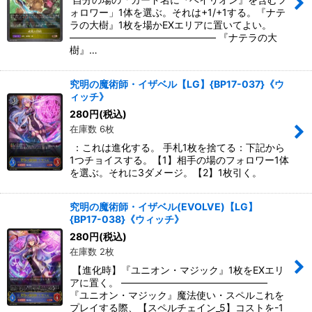
ォロワー」1体を選ぶ。それは+1/+1する。『ナテ
ラの大樹』1枚を場かEXエリアに置いてよい。
――――――――――――――― 『ナテラの大
樹』…
究明の魔術師・イザベル【LG】{BP17-037}《ウ
ィッチ》
280
円
(税込)
在庫数 6枚
：これは進化する。 手札1枚を捨てる：下記から
1つチョイスする。【1】相手の場のフォロワー1体
を選ぶ。それに3ダメージ。【2】1枚引く。
究明の魔術師・イザベル(EVOLVE)【LG】
{BP17-038}《ウィッチ》
280
円
(税込)
在庫数 2枚
【進化時】『ユニオン・マジック』1枚をEXエリ
アに置く。 ―――――――――――――――
『ユニオン・マジック』魔法使い・スペルこれを
プレイする際、【スペルチェイン_5】コストを-1