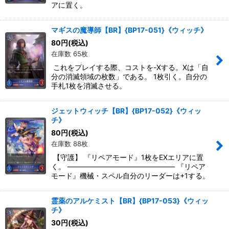
アに置く。
マギスの魔導師【BR】{BP17-051}《ウィッチ》
80
円
(税込)
在庫数 65枚
これをプレイする際、コストを-Xする。Xは「自
分の消滅領域の枚数」である。 1枚引く。自分の
手札1枚を消滅させる。
ジェットウィッチ【BR】{BP17-052}《ウィッ
チ》
80
円
(税込)
在庫数 88枚
【守護】 『リペアモード』1枚をEXエリアに置
く。 ――――――――――――――― 『リペア
モード』機械・スペル自分のリーダーは+1する。
霊薬のアルケミスト【BR】{BP17-053}《ウィッ
チ》
30
円
(税込)