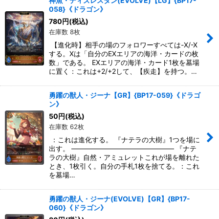
神魚・ディズレスタン(EVOLVE)【LG】{BP17-
058}《ドラゴン》
780
円
(税込)
在庫数 8枚
【進化時】相手の場のフォロワーすべては-X/-X
する。Xは「自分のEXエリアの海洋・カードの枚
数」である。 EXエリアの海洋・カード1枚を墓場
に置く：これは+2/+2して、【疾走】を持つ。…
勇躍の獣人・ジーナ【GR】{BP17-059}《ドラゴ
ン》
50
円
(税込)
在庫数 62枚
：これは進化する。 『ナテラの大樹』1つを場に
出す。 ――――――――――――――― 『ナテ
ラの大樹』自然・アミュレットこれが場を離れた
とき、1枚引く。自分の手札1枚を捨てる。：これ
を墓場…
勇躍の獣人・ジーナ(EVOLVE)【GR】{BP17-
060}《ドラゴン》