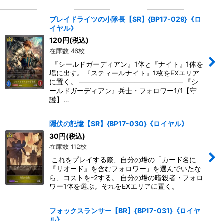
ブレイドライツの小隊長【SR】{BP17-029}《ロ
イヤル》
120
円
(税込)
在庫数 46枚
『シールドガーディアン』1体と『ナイト』1体を
場に出す。『スティールナイト』1枚をEXエリア
に置く。 ――――――――――――――― 『シ
ールドガーディアン』兵士・フォロワー1/1【守
護】…
隠伏の記憶【SR】{BP17-030}《ロイヤル》
30
円
(税込)
在庫数 112枚
これをプレイする際、自分の場の「カード名に
『リオード』を含むフォロワー」を選んでいたな
ら、コストを-2する。 自分の場の暗殺者・フォロ
ワー1体を選ぶ。それをEXエリアに置く。
フォックスランサー【BR】{BP17-031}《ロイヤ
ル》