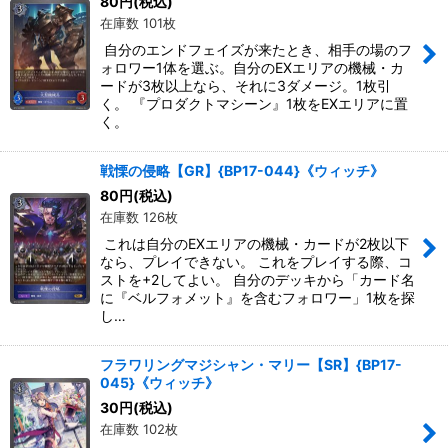
80
円
(税込)
在庫数 101枚
自分のエンドフェイズが来たとき、相手の場のフ
ォロワー1体を選ぶ。自分のEXエリアの機械・カ
ードが3枚以上なら、それに3ダメージ。1枚引
く。 『プロダクトマシーン』1枚をEXエリアに置
く。
戦慄の侵略【GR】{BP17-044}《ウィッチ》
80
円
(税込)
在庫数 126枚
これは自分のEXエリアの機械・カードが2枚以下
なら、プレイできない。 これをプレイする際、コ
ストを+2してよい。 自分のデッキから「カード名
に『ベルフォメット』を含むフォロワー」1枚を探
し…
フラワリングマジシャン・マリー【SR】{BP17-
045}《ウィッチ》
30
円
(税込)
在庫数 102枚