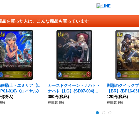
商品を買った人は、こんな商品も買っています
の銀騎士・エミリア【L
カースドクイーン・ナハト・
刹那のクイックブ
SP01-010}《ロイヤル》
ナハト【LG】{SD07-004}
【BR】{BP16-0
0円
(税込)
《ロイヤル》
380円
(税込)
ル》
120円
(税込)
6枚
在庫数 8枚
在庫数 9枚