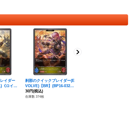
レイダー
刹那のクイックブレイダー(E
アストロウィング・ララミア
31}《ロイヤ
VOLVE)【BR】{BP16-032}
【LG】{BP15-023}《ロイヤ
《ロイヤル》
30円
(税込)
ル》
580円
(税込)
在庫数 374枚
在庫数 15枚