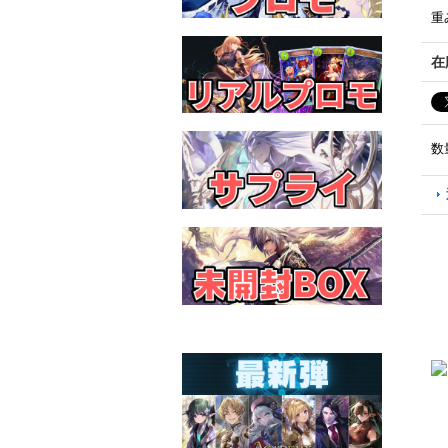
重
在
数