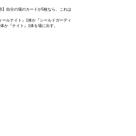
】
時】自分の場のカードが5枚なら、これは
。
ィールナイト』1体か『シールドガーディ
1体か『ナイト』1体を場に出す。