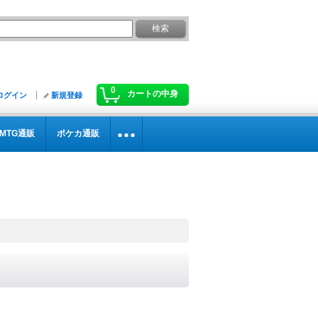
0
カートの中身
ログイン
新規登録
MTG通販
ポケカ通販