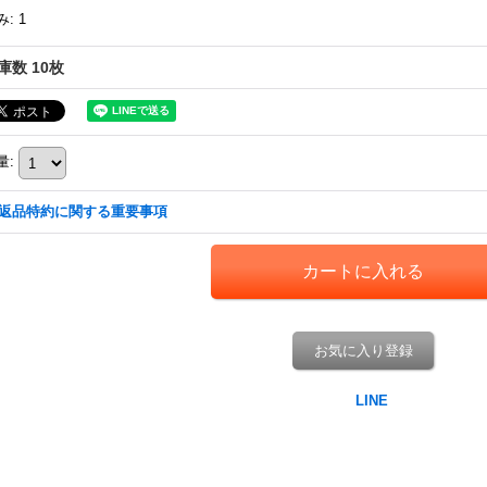
み
:
1
庫数 10枚
量
:
返品特約に関する重要事項
お気に入り登録