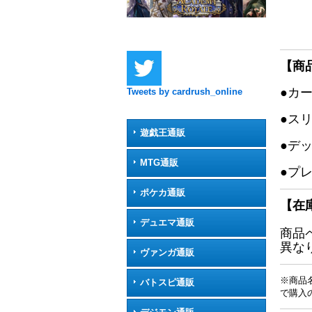
【商
●カ
Tweets by cardrush_online
●ス
遊戯王通販
●デ
MTG通販
●プ
ポケカ通販
【在
デュエマ通販
商品
異な
ヴァンガ通販
※商品
バトスピ通販
で購入