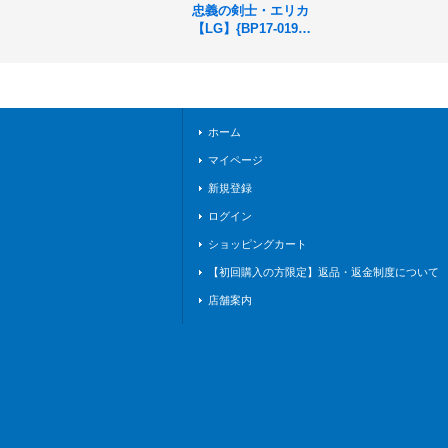
忠義の剣士・エリカ
【LG】{BP17-019}
《ロイヤル》
ホーム
マイページ
新規登録
ログイン
ショッピングカート
【初回購入の方限定】返品・返金制度について
店舗案内