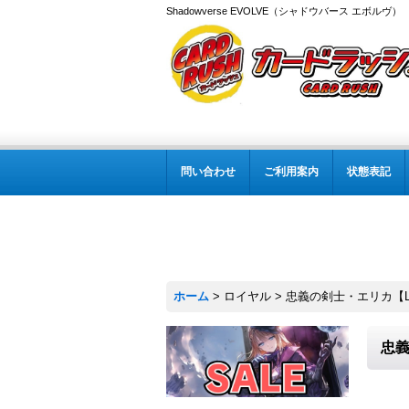
Shadowverse EVOLVE（シャドウバース エボルヴ
問い合わせ
ご利用案内
状態表記
ホーム
>
ロイヤル
>
忠義の剣士・エリカ【LG
忠義