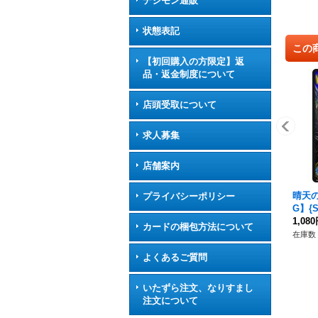
デジモン通販
状態表記
この
【初回購入の方限定】返
品・返金制度について
店頭受取について
求人募集
店舗案内
晴天
プライバシーポリシー
G】{
1,08
カードの梱包方法について
在庫数 
よくあるご質問
いたずら注文、なりすまし
注文について