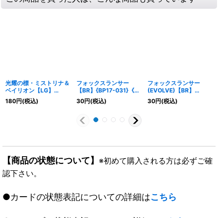
光耀の標・ミストリナ＆
フォックスランサー
フォックスランサー
ベイリオン【LG】
【BR】{BP17-031}《ロ
(EVOLVE)【BR】
{BP17-020}《ロイヤ
イヤル》
{BP17-032}《ロイヤ
180
円
(税込)
30
円
(税込)
30
円
(税込)
ル》
ル》
【商品の状態について】
※初めて購入される方は必ずご確
認下さい。
●カードの状態表記についての詳細は
こちら