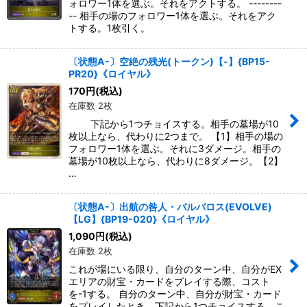
ォロワー1体を選ぶ。それをアクトする。 --------
-- 相手の場のフォロワー1体を選ぶ。それをアク
トする。1枚引く。
〔状態A-〕空絶の残光(トークン)【-】{BP15-
PR20}《ロイヤル》
170
円
(税込)
在庫数 2枚
下記から1つチョイスする。相手の墓場が10
枚以上なら、代わりに2つまで。 【1】相手の場の
フォロワー1体を選ぶ。それに3ダメージ。相手の
墓場が10枚以上なら、代わりに8ダメージ。【2】
…
〔状態A-〕出航の咎人・バルバロス(EVOLVE)
【LG】{BP19-020}《ロイヤル》
1,090
円
(税込)
在庫数 2枚
これが場にいる限り、自分のターン中、自分がEX
エリアの財宝・カードをプレイする際、コスト
を-1する。 自分のターン中、自分が財宝・カード
をプレイしたとき、下記から1つチョイスする。こ