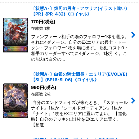
〔状態A-〕煌刃の勇者・アマリア(イラスト違い)
【PR】{PR-432}《ロイヤル》
170
円
(税込)
在庫数 1枚
ファンファーレ相手の場のフォロワー1体を選ぶ。
それに4ダメージ。自分のEXエリアの兵士・トー
クン・フォロワー1枚を場に出す。 起動コスト0：
相手のリーダーすべてに4ダメージ。1枚引く。こ
の能力は自分の…
〔状態A-〕白銀の騎士団長・エミリア(EVOLVE)
【SL】{BP16-SL06}《ロイヤル》
990
円
(税込)
在庫数 2枚
自分のエンドフェイズが来たとき、『スティール
ナイト』1枚か『シールドガーディアン』1枚か
『ナイト』1枚をEXエリアに置いてよい。 【進化
時】自分のデッキの上1枚をEXエリアに置く。
【超進…