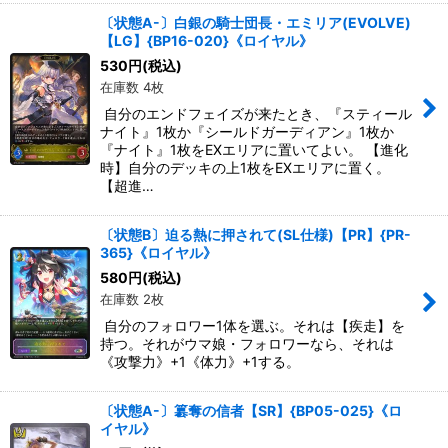
〔状態A-〕白銀の騎士団長・エミリア(EVOLVE)
【LG】{BP16-020}《ロイヤル》
530
円
(税込)
在庫数 4枚
自分のエンドフェイズが来たとき、『スティール
ナイト』1枚か『シールドガーディアン』1枚か
『ナイト』1枚をEXエリアに置いてよい。 【進化
時】自分のデッキの上1枚をEXエリアに置く。
【超進…
〔状態B〕迫る熱に押されて(SL仕様)【PR】{PR-
365}《ロイヤル》
580
円
(税込)
在庫数 2枚
自分のフォロワー1体を選ぶ。それは【疾走】を
持つ。それがウマ娘・フォロワーなら、それは
《攻撃力》+1《体力》+1する。
〔状態A-〕簒奪の信者【SR】{BP05-025}《ロ
イヤル》