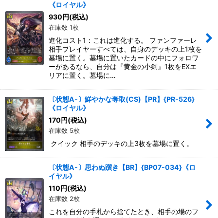
《ロイヤル》
930
円
(税込)
在庫数 1枚
進化コスト1：これは進化する。 ファンファーレ
相手プレイヤーすべては、自身のデッキの上1枚を
墓場に置く。墓場に置いたカードの中にフォロワ
ーがあるなら、自分は『黄金の小剣』1枚をEXエ
リアに置く。墓場に…
〔状態A-〕鮮やかな奪取(CS)【PR】{PR-526}
《ロイヤル》
170
円
(税込)
在庫数 5枚
クイック 相手のデッキの上3枚を墓場に置く。
〔状態A-〕思わぬ躓き【BR】{BP07-034}《ロ
イヤル》
110
円
(税込)
在庫数 2枚
これを自分の手札から捨てたとき、相手の場のフ