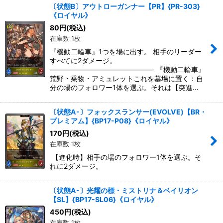
〔状態B〕アウトローガンナー【PR】{PR-303}
《ロイヤル》
80
円
(税込)
在庫数 1枚
『機動二輪車』1つを場に出す。 相手のリーダー
すべてに2ダメージ。
――――――――――――――― 『機動二輪車』
荒野・乗物・アミュレットこれを墓場に置く：自
分の場のフォロワー1体を選ぶ。それは【突進…
〔状態A-〕フォックスランサー(EVOLVE)【BR・
プレミアム】{BP17-P08}《ロイヤル》
170
円
(税込)
在庫数 1枚
【進化時】相手の場のフォロワー1体を選ぶ。そ
れに2ダメージ。
〔状態A-〕光耀の標・ミストリナ＆ベイリオン
【SL】{BP17-SL06}《ロイヤル》
450
円
(税込)
在庫数 1枚