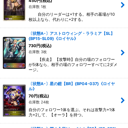
450
円
(税込)
在庫数 1枚
自分のリーダーは+1する。相手の墓場が10
枚以上なら、代わりに+2する。
〔状態A-〕アストロウィング・ララミア【SL】
{BP15-SL09}《ロイヤル》
730
円
(税込)
在庫数 3枚
【疾走】 【攻撃時】自分の場のフォロワー
が5体なら、相手の場のフォロワーすべてに2ダメ
ージ。
〔状態A-〕星の鎧【BR】{BP04-037}《ロイヤ
ル》
70
円
(税込)
在庫数 24枚
自分のフォロワー1体を選ぶ。それは攻撃力+1体
力+2して、【オーラ】を持つ。