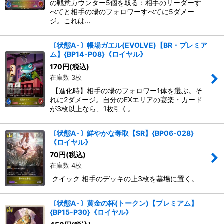
の戦意カウンター5個を取る：相手のリーダーす
べてと相手の場のフォロワーすべてに5ダメー
ジ。これは…
〔状態A-〕帳場ガエル(EVOLVE)【BR・プレミア
ム】{BP14-P08}《ロイヤル》
170
円
(税込)
在庫数 3枚
【進化時】相手の場のフォロワー1体を選ぶ。そ
れに2ダメージ。自分のEXエリアの宴楽・カード
が3枚以上なら、1枚引く。
〔状態A-〕鮮やかな奪取【SR】{BP06-028}
《ロイヤル》
70
円
(税込)
在庫数 4枚
クイック 相手のデッキの上3枚を墓場に置く。
〔状態A-〕黄金の杯(トークン)【プレミアム】
{BP15-P30}《ロイヤル》