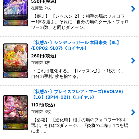
530
円
(税込)
在庫数 2枚
【疾走】 【レッスン_2】：相手の場のフォロワ
ー1体を選ぶ。それに「自分の場のクール・フォロ
ワーの数」と同じダメージ。
〔状態A-〕シンデレラガール 本田未央【SL】
{ECP02-SL07}《ロイヤル》
260
円
(税込)
在庫数 1枚
：これは進化する。 【レッスン_1】：1枚引く。
自分の手札1枚を捨てる。
〔状態A-〕ブレイズフレア・マーズ(EVOLVE)
【LG】{BP14-021}《ロイヤル》
110
円
(税込)
在庫数 3枚
【必殺】 【進化時】相手の場のフォロワー1体を
選ぶ。それに2ダメージ。 『炎将の二槍』1つを場
に出す。