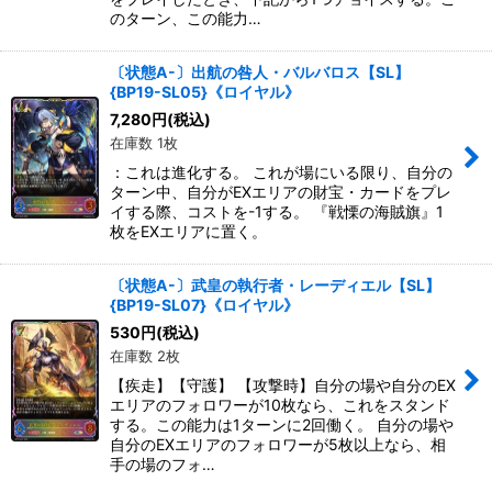
のターン、この能力…
〔状態A-〕出航の咎人・バルバロス【SL】
{BP19-SL05}《ロイヤル》
7,280
円
(税込)
在庫数 1枚
：これは進化する。 これが場にいる限り、自分の
ターン中、自分がEXエリアの財宝・カードをプレ
イする際、コストを-1する。 『戦慄の海賊旗』1
枚をEXエリアに置く。
〔状態A-〕武皇の執行者・レーディエル【SL】
{BP19-SL07}《ロイヤル》
530
円
(税込)
在庫数 2枚
【疾走】【守護】 【攻撃時】自分の場や自分のEX
エリアのフォロワーが10枚なら、これをスタンド
する。この能力は1ターンに2回働く。 自分の場や
自分のEXエリアのフォロワーが5枚以上なら、相
手の場のフォ…