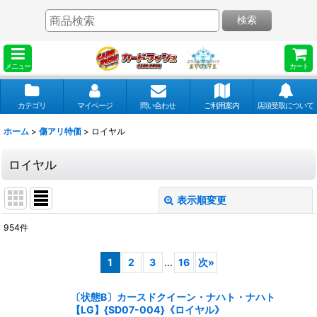
検索
メニュー
カート
カテゴリ
マイページ
問い合わせ
ご利用案内
店頭受取について
ホーム
>
傷アリ特価
>
ロイヤル
ロイヤル
表示順変更
閉じる
954
件
表示数
:
1
2
3
...
16
次
»
並び順
:
〔状態B〕カースドクイーン・ナハト・ナハト
【LG】{SD07-004}《ロイヤル》