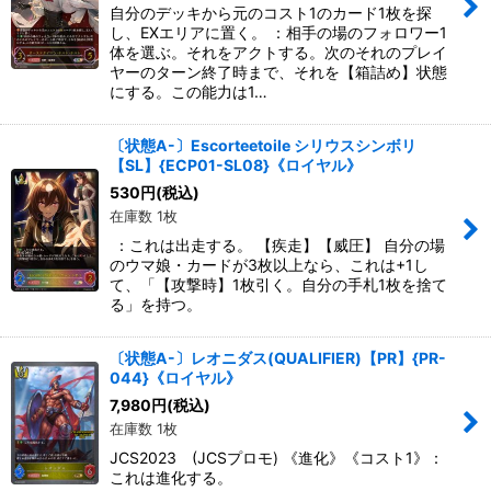
自分のデッキから元のコスト1のカード1枚を探
し、EXエリアに置く。 ：相手の場のフォロワー1
体を選ぶ。それをアクトする。次のそれのプレイ
ヤーのターン終了時まで、それを【箱詰め】状態
にする。この能力は1…
〔状態A-〕Escorteetoile シリウスシンボリ
【SL】{ECP01-SL08}《ロイヤル》
530
円
(税込)
在庫数 1枚
：これは出走する。 【疾走】【威圧】 自分の場
のウマ娘・カードが3枚以上なら、これは+1し
て、「【攻撃時】1枚引く。自分の手札1枚を捨て
る」を持つ。
〔状態A-〕レオニダス(QUALIFIER)【PR】{PR-
044}《ロイヤル》
7,980
円
(税込)
在庫数 1枚
JCS2023 (JCSプロモ) 《進化》《コスト1》：
これは進化する。