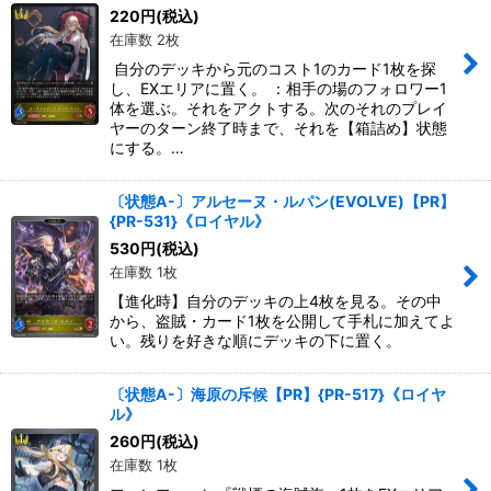
絞り込む
220
円
(税込)
在庫数 2枚
自分のデッキから元のコスト1のカード1枚を探
し、EXエリアに置く。 ：相手の場のフォロワー1
体を選ぶ。それをアクトする。次のそれのプレイ
ヤーのターン終了時まで、それを【箱詰め】状態
にする。…
〔状態A-〕アルセーヌ・ルパン(EVOLVE)【PR】
{PR-531}《ロイヤル》
530
円
(税込)
在庫数 1枚
【進化時】自分のデッキの上4枚を見る。その中
から、盗賊・カード1枚を公開して手札に加えてよ
い。残りを好きな順にデッキの下に置く。
〔状態A-〕海原の斥候【PR】{PR-517}《ロイヤ
ル》
260
円
(税込)
在庫数 1枚