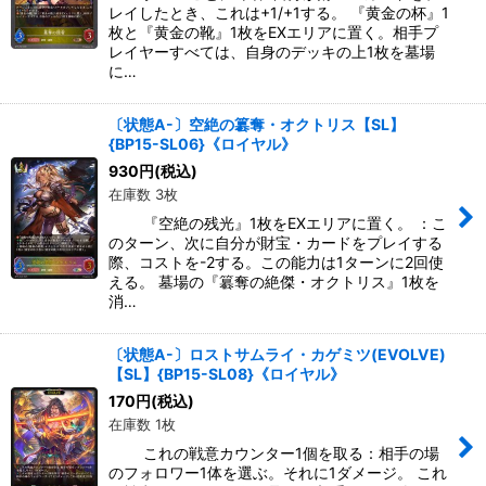
レイしたとき、これは+1/+1する。 『黄金の杯』1
枚と『黄金の靴』1枚をEXエリアに置く。相手プ
レイヤーすべては、自身のデッキの上1枚を墓場
に…
〔状態A-〕空絶の簒奪・オクトリス【SL】
{BP15-SL06}《ロイヤル》
930
円
(税込)
在庫数 3枚
『空絶の残光』1枚をEXエリアに置く。 ：こ
のターン、次に自分が財宝・カードをプレイする
際、コストを-2する。この能力は1ターンに2回使
える。 墓場の『簒奪の絶傑・オクトリス』1枚を
消…
〔状態A-〕ロストサムライ・カゲミツ(EVOLVE)
【SL】{BP15-SL08}《ロイヤル》
170
円
(税込)
在庫数 1枚
これの戦意カウンター1個を取る：相手の場
のフォロワー1体を選ぶ。それに1ダメージ。 これ