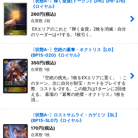
〔状態A-〕輝く金貨(トークン)【PR】{PR-376}
《ロイヤル》
260
円
(税込)
在庫数 2枚
EXエリアのこれと『輝く金貨』2枚を消滅：自分
のリーダーは+1する。1枚引く。
〔状態A-〕空絶の簒奪・オクトリス【LG】
{BP15-020}《ロイヤル》
350
円
(税込)
在庫数 1枚
『空絶の残光』1枚をEXエリアに置く。 ：こ
のターン、次に自分が財宝・カードをプレイする
際、コストを-2する。この能力は1ターンに2回使
える。 墓場の『簒奪の絶傑・オクトリス』1枚を
消…
〔状態A-〕ロストサムライ・カゲミツ【SL】
{BP15-SL07}《ロイヤル》
170
円
(税込)
在庫数 1枚