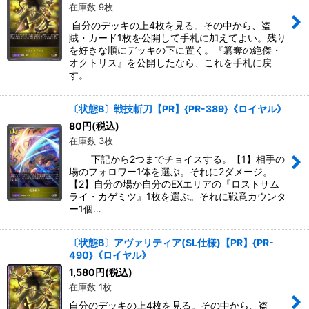
在庫数 9枚
自分のデッキの上4枚を見る。その中から、盗
賊・カード1枚を公開して手札に加えてよい。残り
を好きな順にデッキの下に置く。『簒奪の絶傑・
オクトリス』を公開したなら、これを手札に戻
す。
〔状態B〕戦技斬刀【PR】{PR-389}《ロイヤル》
80
円
(税込)
在庫数 3枚
下記から2つまでチョイスする。【1】相手の
場のフォロワー1体を選ぶ。それに2ダメージ。
【2】自分の場か自分のEXエリアの『ロストサム
ライ・カゲミツ』1枚を選ぶ。それに戦意カウンタ
ー1個…
〔状態B〕アヴァリティア(SL仕様)【PR】{PR-
490}《ロイヤル》
1,580
円
(税込)
在庫数 1枚
自分のデッキの上4枚を見る。その中から、盗