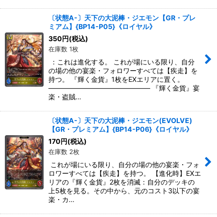
〔状態A-〕天下の大泥棒・ジエモン【GR・プレ
ミアム】{BP14-P05}《ロイヤル》
350
円
(税込)
在庫数 1枚
：これは進化する。 これが場にいる限り、自分
の場の他の宴楽・フォロワーすべては【疾走】を
持つ。 『輝く金貨』1枚をEXエリアに置く。
――――――――――――――― 『輝く金貨』宴
楽・盗賊…
〔状態A-〕天下の大泥棒・ジエモン(EVOLVE)
【GR・プレミアム】{BP14-P06}《ロイヤル》
170
円
(税込)
在庫数 2枚
これが場にいる限り、自分の場の他の宴楽・フォ
ロワーすべては【疾走】を持つ。 【進化時】EXエ
リアの『輝く金貨』2枚を消滅：自分のデッキの
上5枚を見る。その中から、元のコスト3以下の宴
楽・カ…