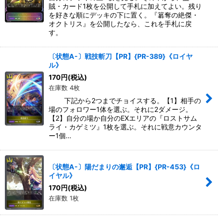
賊・カード1枚を公開して手札に加えてよい。残り
を好きな順にデッキの下に置く。『簒奪の絶傑・
オクトリス』を公開したなら、これを手札に戻
す。
〔状態A-〕戦技斬刀【PR】{PR-389}《ロイヤ
ル》
170
円
(税込)
在庫数 4枚
下記から2つまでチョイスする。【1】相手の
場のフォロワー1体を選ぶ。それに2ダメージ。
【2】自分の場か自分のEXエリアの『ロストサム
ライ・カゲミツ』1枚を選ぶ。それに戦意カウンタ
ー1個…
〔状態A-〕陽だまりの邂逅【PR】{PR-453}《ロ
イヤル》
170
円
(税込)
在庫数 1枚