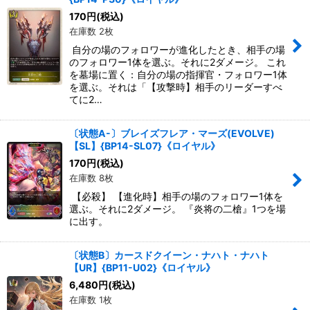
170
円
(税込)
在庫数 2枚
自分の場のフォロワーが進化したとき、相手の場
のフォロワー1体を選ぶ。それに2ダメージ。 これ
を墓場に置く：自分の場の指揮官・フォロワー1体
を選ぶ。それは「【攻撃時】相手のリーダーすべ
てに2…
〔状態A-〕ブレイズフレア・マーズ(EVOLVE)
【SL】{BP14-SL07}《ロイヤル》
170
円
(税込)
在庫数 8枚
【必殺】 【進化時】相手の場のフォロワー1体を
選ぶ。それに2ダメージ。 『炎将の二槍』1つを場
に出す。
〔状態B〕カースドクイーン・ナハト・ナハト
【UR】{BP11-U02}《ロイヤル》
6,480
円
(税込)
在庫数 1枚