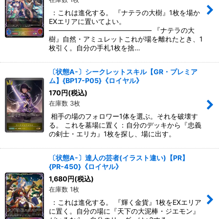
：これは進化する。 『ナテラの大樹』1枚を場か
EXエリアに置いてよい。
――――――――――――――― 『ナテラの大
樹』自然・アミュレットこれが場を離れたとき、1
枚引く。自分の手札1枚を捨…
〔状態A-〕シークレットスキル【GR・プレミア
ム】{BP17-P05}《ロイヤル》
170
円
(税込)
在庫数 3枚
相手の場のフォロワー1体を選ぶ。それを破壊す
る。 これを墓場に置く：自分のデッキから『忠義
の剣士・エリカ』1枚を探し、場に出す。
〔状態A-〕達人の芸者(イラスト違い)【PR】
{PR-450}《ロイヤル》
1,680
円
(税込)
在庫数 1枚
：これは進化する。 『輝く金貨』1枚をEXエリア
に置く。自分の場に『天下の大泥棒・ジエモン』