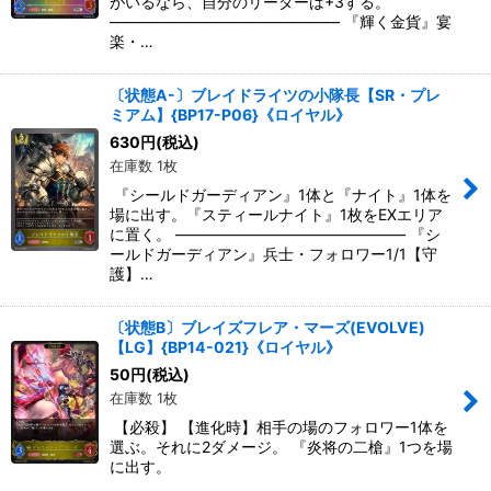
がいるなら、自分のリーダーは+3する。
――――――――――――――― 『輝く金貨』宴
楽・…
〔状態A-〕ブレイドライツの小隊長【SR・プレ
ミアム】{BP17-P06}《ロイヤル》
630
円
(税込)
在庫数 1枚
『シールドガーディアン』1体と『ナイト』1体を
場に出す。『スティールナイト』1枚をEXエリア
に置く。 ――――――――――――――― 『シ
ールドガーディアン』兵士・フォロワー1/1【守
護】…
〔状態B〕ブレイズフレア・マーズ(EVOLVE)
【LG】{BP14-021}《ロイヤル》
50
円
(税込)
在庫数 1枚
【必殺】 【進化時】相手の場のフォロワー1体を
選ぶ。それに2ダメージ。 『炎将の二槍』1つを場
に出す。