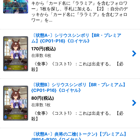
キから「カード名に『ララミア』を含むフォロワ
ー」1枚を探し、手札に加える。【2】：自分のデ
ッキから「カード名に『ララミア』を含むフォロ
ワー」を…
〔状態A-〕シリウスシンボリ【BR・プレミア
ム】{CP01-P16}《ロイヤル》
170
円
(税込)
在庫数 6枚
《食事》《コスト1》：これは出走する。 【必
殺】
〔状態B〕シリウスシンボリ【BR・プレミアム】
{CP01-P16}《ロイヤル》
80
円
(税込)
在庫数 1枚
《食事》《コスト1》：これは出走する。 【必
殺】
〔状態A-〕炎将の二槍(トークン)【プレミアム】
{BP14-P30}《ロイヤル》