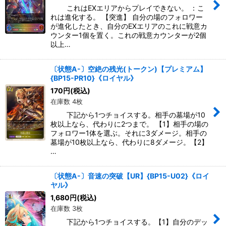
これはEXエリアからプレイできない。 ：こ
れは進化する。 【突進】 自分の場のフォロワー
が進化したとき、自分のEXエリアのこれに戦意カ
ウンター1個を置く。これの戦意カウンターが2個
以上…
〔状態A-〕空絶の残光(トークン)【プレミアム】
{BP15-PR10}《ロイヤル》
170
円
(税込)
在庫数 4枚
下記から1つチョイスする。相手の墓場が10
枚以上なら、代わりに2つまで。 【1】相手の場の
フォロワー1体を選ぶ。それに3ダメージ。相手の
墓場が10枚以上なら、代わりに8ダメージ。【2】
…
〔状態A-〕音速の突破【UR】{BP15-U02}《ロイ
ヤル》
1,680
円
(税込)
在庫数 3枚
下記から1つチョイスする。【1】自分のデッ