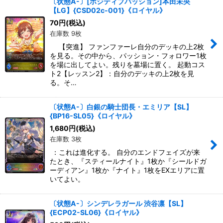
〔状態A-〕[ポジティブパッション]本田未央
【LG】{CSD02c-001}《ロイヤル》
70
円
(税込)
在庫数 9枚
【突進】 ファンファーレ自分のデッキの上2枚
を見る。その中から、パッション・フォロワー1枚
を場に出してよい。残りを墓場に置く。 起動コス
ト2【レッスン2】：自分のデッキの上2枚を見
る。そ…
〔状態A-〕白銀の騎士団長・エミリア【SL】
{BP16-SL05}《ロイヤル》
1,680
円
(税込)
在庫数 3枚
：これは進化する。 自分のエンドフェイズが来
たとき、『スティールナイト』1枚か『シールドガ
ーディアン』1枚か『ナイト』1枚をEXエリアに置
いてよい。
〔状態A-〕シンデレラガール 渋谷凛【SL】
{ECP02-SL06}《ロイヤル》