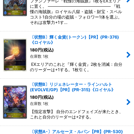
ファンファーレ『戦慄の海賊旗』1枚をEXエリア
に置く。 ――――――――――――――― 『戦
慄の海賊旗』ロイヤル八獄・盗賊・財宝・スペル
コスト1自分の場の盗賊・フォロワー1体を選ぶ。
それは攻撃力+1す…
〔状態B〕輝く金貨(トークン)【PR】{PR-376}
《ロイヤル》
180
円
(税込)
在庫数 1枚
EXエリアのこれと『輝く金貨』2枚を消滅：自分
のリーダーは+1する。1枚引く。
〔状態B〕リジェネレーター・ラインハルト
(EVOLVE/GP)【PR】{PR-315}《ロイヤル》
180
円
(税込)
在庫数 1枚
【指定攻撃】 自分のエンドフェイズが来たとき、
これと自分のリーダーは+2する。
〔状態A-〕アルセーヌ・ルパン【PR】{PR-530}