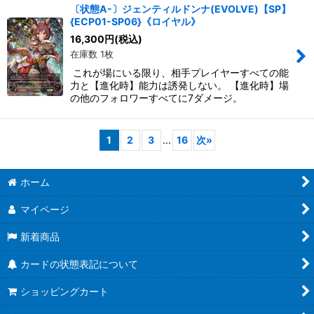
〔状態A-〕ジェンティルドンナ(EVOLVE)【SP】
{ECP01-SP06}《ロイヤル》
16,300
円
(税込)
在庫数 1枚
これが場にいる限り、相手プレイヤーすべての能
力と【進化時】能力は誘発しない。 【進化時】場
の他のフォロワーすべてに7ダメージ。
1
2
3
...
16
次
»
ホーム
マイページ
新着商品
カードの状態表記について
ショッピングカート