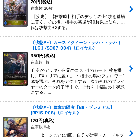
70
円
(税込)
在庫数 20枚
【疾走】 【攻撃時】相手のデッキの上1枚を墓場
に置く。その後、相手の墓場が10枚以上なら、こ
れは攻撃力+2する。
〔状態A-〕カースドクイーン・ナハト・ナハト
【LG】{SD07-004}《ロイヤル》
350
円
(税込)
在庫数 1枚
自分のデッキから元のコスト1のカード1枚を探
し、EXエリアに置く。 ：相手の場のフォロワー1
体を選ぶ。それをアクトする。次のそれのプレイ
ヤーのターン終了時まで、それを【箱詰め】状態
にする。…
〔状態A-〕簒奪の隠者【BR・プレミアム】
{BP15-P08}《ロイヤル》
170
円
(税込)
在庫数 8枚
ターンごとに1回、自分が財宝・カードをプ