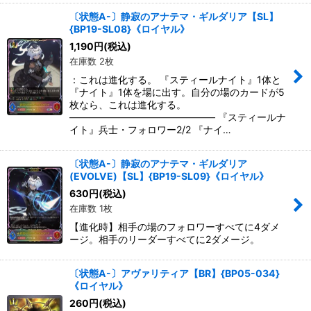
〔状態A-〕静寂のアナテマ・ギルダリア【SL】
{BP19-SL08}《ロイヤル》
1,190
円
(税込)
在庫数 2枚
：これは進化する。 『スティールナイト』1体と
『ナイト』1体を場に出す。自分の場のカードが5
枚なら、これは進化する。
――――――――――――――― 『スティールナ
イト』兵士・フォロワー2/2 『ナイ…
〔状態A-〕静寂のアナテマ・ギルダリア
(EVOLVE)【SL】{BP19-SL09}《ロイヤル》
630
円
(税込)
在庫数 1枚
【進化時】相手の場のフォロワーすべてに4ダメ
ージ。相手のリーダーすべてに2ダメージ。
〔状態A-〕アヴァリティア【BR】{BP05-034}
《ロイヤル》
260
円
(税込)