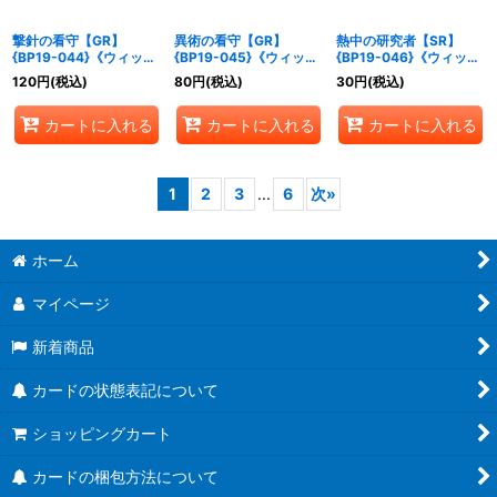
撃針の看守【GR】
異術の看守【GR】
熱中の研究者【SR】
{BP19-044}《ウィッ
{BP19-045}《ウィッ
{BP19-046}《ウィッ
チ》
チ》
チ》
120
円
(税込)
80
円
(税込)
30
円
(税込)
カートに入れる
カートに入れる
カートに入れる
1
2
3
...
6
次
»
ホーム
マイページ
新着商品
カードの状態表記について
ショッピングカート
カードの梱包方法について