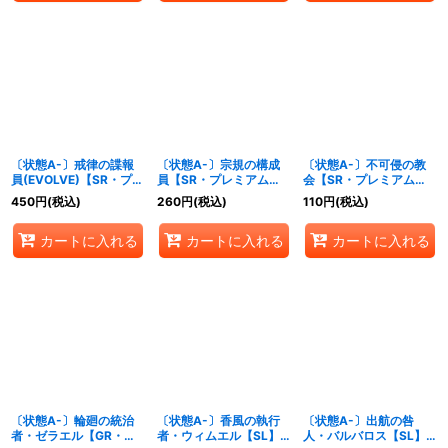
〔状態A-〕戒律の諜報
〔状態A-〕宗規の構成
〔状態A-〕不可侵の教
員(EVOLVE)【SR・プレ
員【SR・プレミアム】
会【SR・プレミアム】
ミアム】{BP19-P28}
{BP19-P29}《ビショッ
{BP19-P30}《ビショッ
450
円
(税込)
260
円
(税込)
110
円
(税込)
《ビショップ》
プ》
プ》
カートに入れる
カートに入れる
カートに入れる
〔状態A-〕輪廻の統治
〔状態A-〕香風の執行
〔状態A-〕出航の咎
者・ゼラエル【GR・プ
者・ウィムエル【SL】
人・バルバロス【SL】