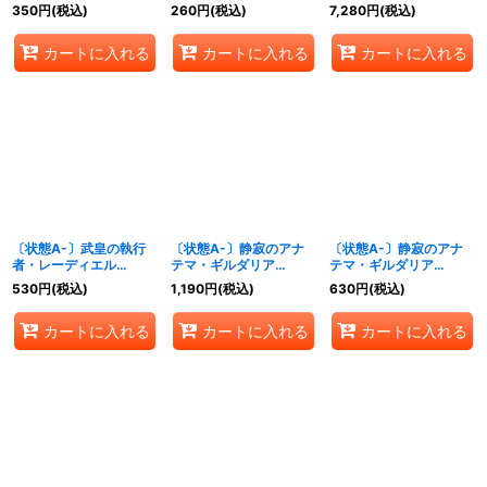
レミアム】{BP19-P31}
{BP19-SL03}《エル
{BP19-SL05}《ロイヤ
350
円
(税込)
260
円
(税込)
7,280
円
(税込)
《ニュートラル》
フ》
ル》
カートに入れる
カートに入れる
カートに入れる
〔状態A-〕武皇の執行
〔状態A-〕静寂のアナ
〔状態A-〕静寂のアナ
者・レーディエル
テマ・ギルダリア
テマ・ギルダリア
【SL】{BP19-SL07}
【SL】{BP19-SL08}
(EVOLVE)【SL】
530
円
(税込)
1,190
円
(税込)
630
円
(税込)
《ロイヤル》
《ロイヤル》
{BP19-SL09}《ロイヤ
ル》
カートに入れる
カートに入れる
カートに入れる