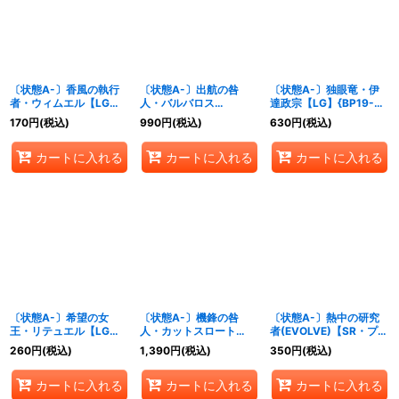
絞り込む
〔状態A-〕香風の執行
〔状態A-〕出航の咎
〔状態A-〕独眼竜・伊
者・ウィムエル【LG】
人・バルバロス
達政宗【LG】{BP19-
{BP19-003}《エルフ》
(EVOLVE)【LG】
059}《ドラゴン》
170
円
(税込)
990
円
(税込)
630
円
(税込)
{BP19-020}《ロイヤ
ル》
カートに入れる
カートに入れる
カートに入れる
〔状態A-〕希望の女
〔状態A-〕機鋒の咎
〔状態A-〕熱中の研究
王・リテュエル【LG】
人・カットスロート
者(EVOLVE)【SR・プレ
{BP19-095}《ビショッ
【LG】{BP19-110}《ニ
ミアム】{BP19-P15}
260
円
(税込)
1,390
円
(税込)
350
円
(税込)
プ》
ュートラル》
《ウィッチ》
カートに入れる
カートに入れる
カートに入れる