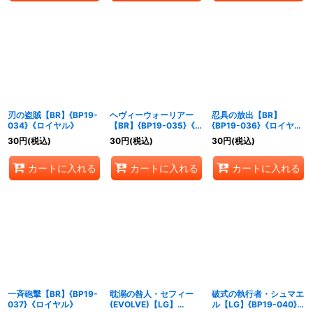
刃の盗賊【BR】{BP19-
ヘヴィーウォーリアー
忍具の放出【BR】
034}《ロイヤル》
【BR】{BP19-035}《ロ
{BP19-036}《ロイヤ
イヤル》
ル》
30
円
(税込)
30
円
(税込)
30
円
(税込)
カートに入れる
カートに入れる
カートに入れる
一斉砲撃【BR】{BP19-
耽溺の咎人・セフィー
破式の執行者・シュマエ
037}《ロイヤル》
(EVOLVE)【LG】
ル【LG】{BP19-040}