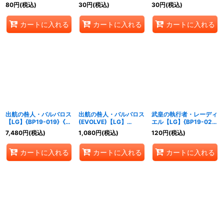
ルフ》
80
円
(税込)
30
円
(税込)
30
円
(税込)
カートに入れる
カートに入れる
カートに入れる
出航の咎人・バルバロス
出航の咎人・バルバロス
武皇の執行者・レーディ
【LG】{BP19-019}《ロ
(EVOLVE)【LG】
エル【LG】{BP19-021}
イヤル》
{BP19-020}《ロイヤ
《ロイヤル》
7,480
円
(税込)
1,080
円
(税込)
120
円
(税込)
ル》
カートに入れる
カートに入れる
カートに入れる