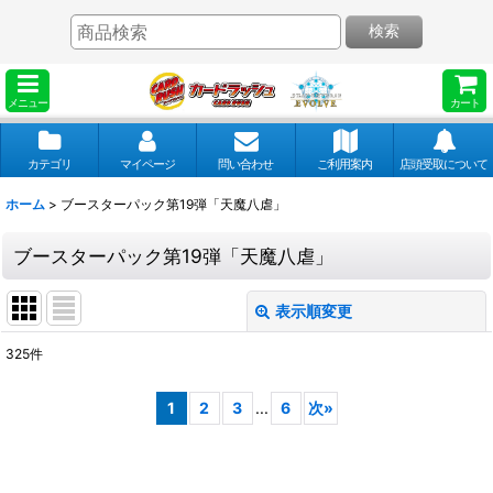
検索
メニュー
カート
カテゴリ
マイページ
問い合わせ
ご利用案内
店頭受取について
ホーム
>
ブースターパック第19弾「天魔八虐」
ブースターパック第19弾「天魔八虐」
表示順変更
閉じる
325
件
表示数
:
1
2
3
...
6
次
»
並び順
: