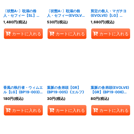
〔状態A-〕耽溺の咎
〔状態A-〕耽溺の咎
剪定の咎人・マガチヨ
人・セフィー【SL】
人・セフィー(EVOLVE)
(EVOLVE)【LG】
{BP19-SL10}《ウィッ
【SL】{BP19-SL11}
{BP19-002}《エルフ》
1,480
円
(税込)
530
円
(税込)
1,680
円
(税込)
チ》
《ウィッチ》
カートに入れる
カートに入れる
カートに入れる
香風の執行者・ウィムエ
葉脈の舎弟頭【GR】
葉脈の舎弟頭(EVOLVE)
ル【LG】{BP19-003}
{BP19-005}《エルフ》
【GR】{BP19-006}
《エルフ》
《エルフ》
180
円
(税込)
30
円
(税込)
80
円
(税込)
カートに入れる
カートに入れる
カートに入れる