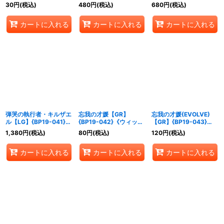
{BP19-039}《ウィッ
《ウィッチ》
30
円
(税込)
480
円
(税込)
680
円
(税込)
チ》
カートに入れる
カートに入れる
カートに入れる
弾哭の執行者・キルザエ
忘我の才媛【GR】
忘我の才媛(EVOLVE)
ル【LG】{BP19-041}
{BP19-042}《ウィッ
【GR】{BP19-043}
《ウィッチ》
チ》
《ウィッチ》
1,380
円
(税込)
80
円
(税込)
120
円
(税込)
カートに入れる
カートに入れる
カートに入れる