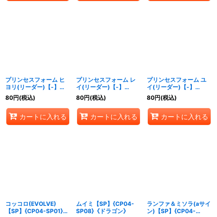
プリンセスフォーム ヒ
プリンセスフォーム レ
プリンセスフォーム ユ
ヨリ(リーダー)【-】
イ(リーダー)【-】
イ(リーダー)【-】
{CP04-PR12}《ドラゴ
{CP04-PR13}《ナイト
{CP04-PR14}《ビショ
80
円
(税込)
80
円
(税込)
80
円
(税込)
ン》
メア》
ップ》
カートに入れる
カートに入れる
カートに入れる
コッコロ(EVOLVE)
ムイミ【SP】{CP04-
ランファ＆ミソラ(aサイ
【SP】{CP04-SP01}
SP08}《ドラゴン》
ン)【SP】{CP04-