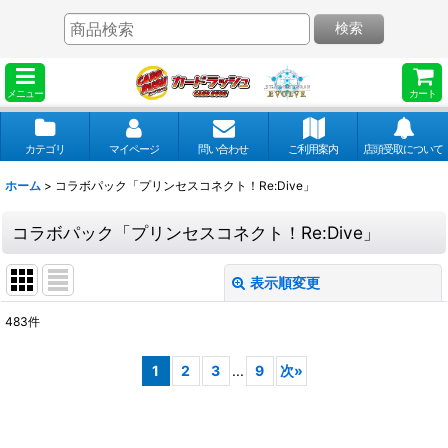
検索
メニュー
カート
カテゴリ
マイページ
問い合わせ
ご利用案内
店頭受取について
ホーム
>
コラボパック「プリンセスコネクト！Re:Dive」
コラボパック「プリンセスコネクト！Re:Dive」
表示順変更
閉じる
483
件
表示数
:
1
2
3
...
9
次
»
並び順
: