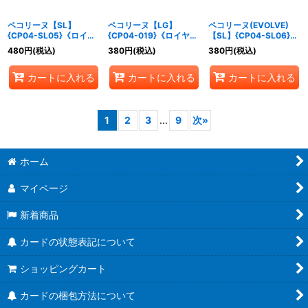
ペコリーヌ【SL】
ペコリーヌ【LG】
ペコリーヌ(EVOLVE)
{CP04-SL05}《ロイヤ
{CP04-019}《ロイヤ
【SL】{CP04-SL06}
ル》
ル》
《ロイヤル》
480
円
(税込)
380
円
(税込)
380
円
(税込)
カートに入れる
カートに入れる
カートに入れる
1
2
3
...
9
次
»
ホーム
マイページ
新着商品
カードの状態表記について
ショッピングカート
カードの梱包方法について