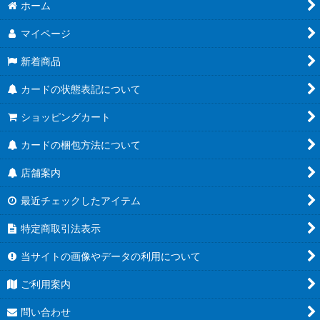
絞り込む
ホーム
ブースターパック第21弾「Academy Royale/アカデミー・ロワ
イヤル」
マイページ
ブースターパック第20弾「絶傑を継ぐ者」
新着商品
ブースターパック第19弾「天魔八虐」
カードの状態表記について
コラボパック「プリンセスコネクト！Re:Dive」
ショッピングカート
プレミアムカードセット「プリンセスコネクト！Re:Dive」
カードの梱包方法について
店舗案内
ブースターパック第18弾「新約都市・透京」
最近チェックしたアイテム
EXビギナーデッキ
特定商取引法表示
ブースターパック第17弾「ConvergentDestinies/コンヴァージ
ェント・ディスティニー」
当サイトの画像やデータの利用について
EXコラボパック「アイドルマスター シンデレラガールズ」
ご利用案内
ブースターパック第16弾「新たなる創世」
問い合わせ