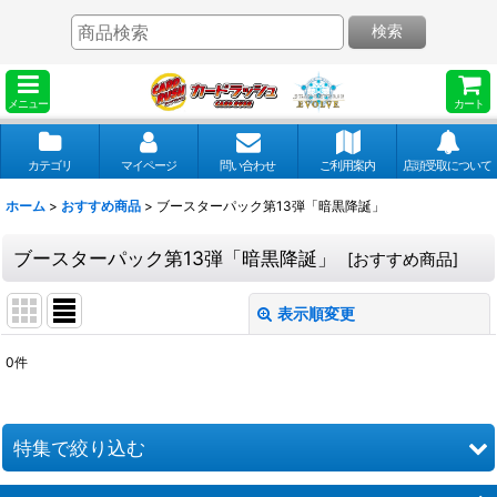
検索
メニュー
カート
カテゴリ
マイページ
問い合わせ
ご利用案内
店頭受取について
ホーム
>
おすすめ商品
>
ブースターパック第13弾「暗黒降誕」
ブースターパック第13弾「暗黒降誕」
[
おすすめ商品
]
表示順変更
閉じる
0
件
表示数
:
並び順
:
特集で絞り込む