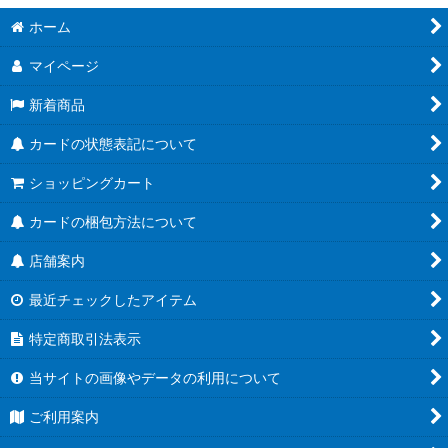
絞り込む
ホーム
ブースターパック第21弾「Academy Royale/アカデミー・ロワ
イヤル」
マイページ
ブースターパック第20弾「絶傑を継ぐ者」
新着商品
ブースターパック第19弾「天魔八虐」
カードの状態表記について
コラボパック「プリンセスコネクト！Re:Dive」
ショッピングカート
プレミアムカードセット「プリンセスコネクト！Re:Dive」
カードの梱包方法について
店舗案内
ブースターパック第18弾「新約都市・透京」
最近チェックしたアイテム
EXビギナーデッキ
特定商取引法表示
ブースターパック第17弾「ConvergentDestinies/コンヴァージ
ェント・ディスティニー」
当サイトの画像やデータの利用について
EXコラボパック「アイドルマスター シンデレラガールズ」
ご利用案内