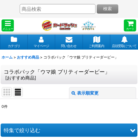
検索
メニュー
カート
カテゴリ
マイページ
問い合わせ
ご利用案内
店頭受取について
ホーム
>
おすすめ商品
>
コラボパック「ウマ娘 プリティーダービー」
コラボパック「ウマ娘 プリティーダービー」
[
おすすめ商品
]
表示順変更
閉じる
0
件
表示数
:
並び順
:
特集で絞り込む