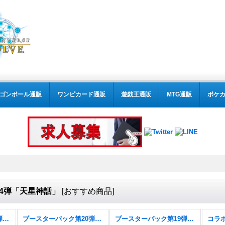
ゴンボール通販
ワンピカード通販
遊戯王通販
MTG通販
ポケ
4弾「天星神話」
[
おすすめ商品
]
ブースターパック第21弾「Academy Royale/アカデミー・ロワイヤル」
ブースターパック第20弾「絶傑を継ぐ者」
ブースターパック第19弾「天魔八虐」