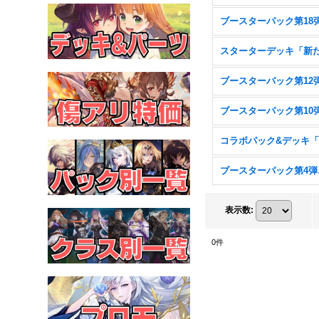
ブー
表示数
:
0
件