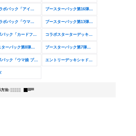
EXコラボパック「アイドルマスター シンデレラガールズ」
ブースターパック第16弾「新たなる創世」
EXコラボパック「ウマ娘 プリティーダービー」
ブースターパック第13弾「暗黒降誕」
コラボパック「カードファイト!! ヴァンガード」
コラボスターターデッキ「聖域の騎士団」「黙示録の炎」
ブースターパック第8弾「次元混沌」
ブースターパック第7弾「森羅鋼鉄」
コラボパック「ウマ娘 プリティーダービー」
エントリーデッキシャドウバースＦ
パ
示方法
: