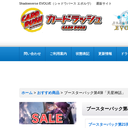
Shadowverse EVOLVE（シャドウバース エボルヴ） 通販サイト
問い合わせ
ご利用案内
状態表記
更新情報
ドラ
ホーム
>
おすすめ商品
>
ブースターパック第4弾「天星神話」
ブースターパック第