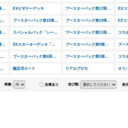
ブースターパック第18弾「新約都市・透京」
EXビギナーデッキ
ブースターパック第17弾「ConvergentDestinies/コンヴァージェント・ディスティニー」
スターターデッキ「新たなる戦場」「燃え尽きぬ炎」
ブースターパック第15弾「絶傑の試練」
ブースターパック第14弾「夢幻の饗宴」
ブースターパック第12弾「黒鉄の侵略者」
スペシャルパック「シーサイド・メモリーズ」
ブースターパック第11弾「宿命の弾丸」
ブースターパック第10弾「Gods of the Arcana」
DXスターターデッキ「学院に咲く双華」「武なる雷鳴」
ブースターパック第9弾「光影の二重奏」
コラボパック&デッキ「アイドルマスター シンデレラガールズ」
ブースターパック第6弾「絶対なる覇者」
ブースターパック第5弾「永劫なる絶傑」
スターパック第4弾「天星神話」
鑑定済カード
リアルプロモ
オリ
画像
:
並び順
:
在庫あり
表