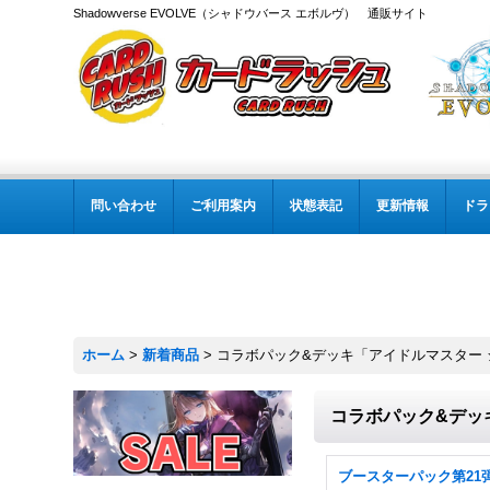
Shadowverse EVOLVE（シャドウバース エボルヴ） 通販サイト
問い合わせ
ご利用案内
状態表記
更新情報
ドラ
ホーム
>
新着商品
>
コラボパック&デッキ「アイドルマスター
コラボパック&デッ