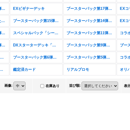
ブースターパック第18弾「新約都市・透京」
EXビギナーデッキ
ブースターパック第17弾「ConvergentDestinies/コンヴァージェント・ディスティニー」
スターターデッキ「新たなる戦場」「燃え尽きぬ炎」
ブースターパック第15弾「絶傑の試練」
ブースターパック第14弾「夢幻の饗宴」
ブースターパック第12弾「黒鉄の侵略者」
スペシャルパック「シーサイド・メモリーズ」
ブースターパック第11弾「宿命の弾丸」
ブースターパック第10弾「Gods of the Arcana」
DXスターターデッキ「学院に咲く双華」「武なる雷鳴」
ブースターパック第9弾「光影の二重奏」
コラボパック&デッキ「アイドルマスター シンデレラガールズ」
ブースターパック第6弾「絶対なる覇者」
ブースターパック第5弾「永劫なる絶傑」
スターパック第4弾「天星神話」
鑑定済カード
リアルプロモ
オリ
画像
:
並び順
:
在庫あり
表