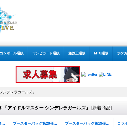
ゴンボール通販
ワンピカード通販
遊戯王通販
MTG通販
ポケ
 シンデレラガールズ」
キ「アイドルマスター シンデレラガールズ」
[
新着商品
]
ブースターパック第21弾「Academy Royale/アカデミー・ロワイヤル」
ブースターパック第20弾「絶傑を継ぐ者」
ブースターパック第19弾「天魔八虐」