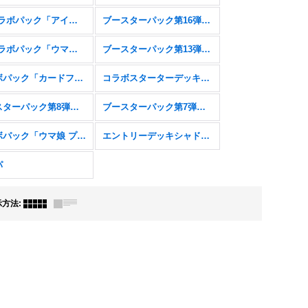
EXコラボパック「アイドルマスター シンデレラガールズ」
ブースターパック第16弾「新たなる創世」
EXコラボパック「ウマ娘 プリティーダービー」
ブースターパック第13弾「暗黒降誕」
コラボパック「カードファイト!! ヴァンガード」
コラボスターターデッキ「聖域の騎士団」「黙示録の炎」
ブースターパック第8弾「次元混沌」
ブースターパック第7弾「森羅鋼鉄」
コラボパック「ウマ娘 プリティーダービー」
エントリーデッキシャドウバースＦ
パ
示方法
: