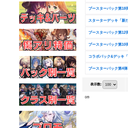
ブー
表示数
:
0
件